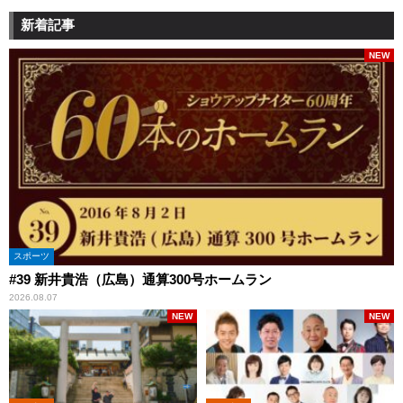
新着記事
NEW
スポーツ
#39 新井貴浩（広島）通算300号ホームラン
2026.08.07
NEW
NEW