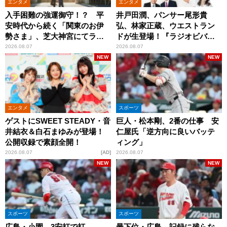
エンタメ
エンタメ
入手困難の強運御守！？ 平
井戸田潤、パンサー尾形貴
安時代から続く「関東のお伊
弘、林家正蔵、ウエストラン
勢さま」、芝大神宮にてラン
ドが生登場！『ラジオビバリ
パンプスが合格祈願！
ー昼ズ』
2026.08.07
2026.08.07
NEW
NEW
エンタメ
スポーツ
ゲストにSWEET STEADY・音
巨人・松本剛、2番の仕事 安
井結衣＆白石まゆみが登場！
仁屋氏「逆方向に良いバッテ
公開収録で素顔全開！
ィング」
2026.08.07
AD
2026.08.07
NEW
NEW
スポーツ
スポーツ
広島・小園、3安打で打
最下位・広島、記録に残らな