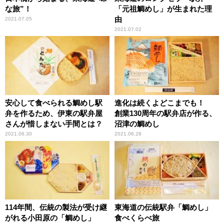
な旅”！
「元祖鯛めし」が生まれた理
由
2021.07.05
2021.07.02
安心して食べられる鯛めし駅
進化は続くよどこまでも！
弁を作るため、伊東の駅弁屋
創業130周年の駅弁店が作る、
さんが惜しまない手間とは？
沼津の鯛めし
2021.06.30
2021.06.28
114年間、伝統の製法が受け継
東海道の伝統駅弁「鯛めし」
がれる小田原の「鯛めし」
食べくらべ旅