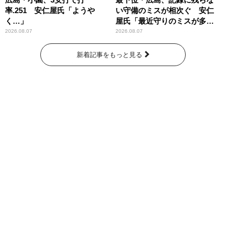
率.251 安仁屋氏「ようや
い守備のミスが相次ぐ 安仁
く…」
屋氏「最近守りのミスが多
い」
2026.08.07
2026.08.07
新着記事をもっと見る