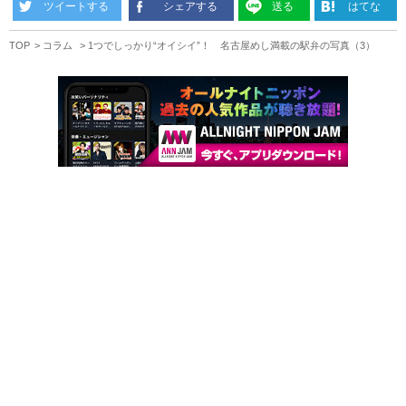
ツイートする
シェアする
送る
はてな
TOP
コラム
1つでしっかり“オイシイ”！ 名古屋めし満載の駅弁の写真（3）