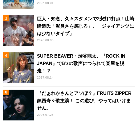
2026.08.01
巨人・知念、久々スタメンで2安打1打点！山崎
隆造氏「泥臭さを感じる」、「ジャイアンツに
は少ないタイプ」
2026.08.05
SUPER BEAVER・渋谷龍太、『ROCK IN
JAPAN』でB’zの歌声につられて楽屋を脱
走！？
2017.08.14
『だぁれかさんとアソぼ？』FRUITS ZIPPER
鎮西寿々歌主演！ この遊び、やってはいけま
せん。
2026.07.25