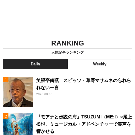
RANKING
人気記事ランキング
Daily
Weekly
笑福亭鶴瓶 スピッツ・草野マサムネの忘れら
れない一言
2026.08.03
『モアナと伝説の海』TSUZUMI（ME:I）×尾上
松也、ミュージカル・アドベンチャーで美声を
響かせる