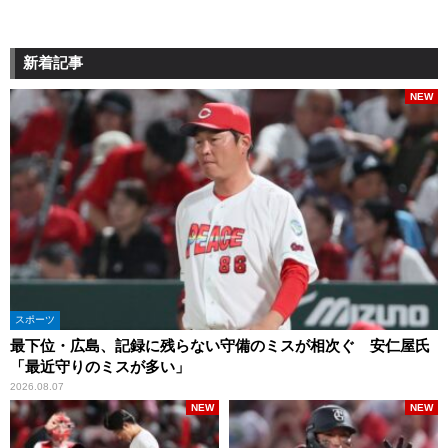
新着記事
NEW
スポーツ
最下位・広島、記録に残らない守備のミスが相次ぐ 安仁屋氏
「最近守りのミスが多い」
2026.08.07
NEW
NEW