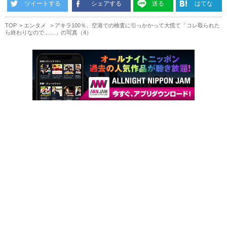
ツイートする
シェアする
送る
はてな
TOP
エンタメ
アキラ100％、空港での検査に引っかかって大慌て「コレ取られた
ら終わりなので……」の写真（4）