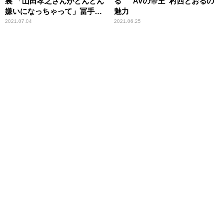
裏 「山田孝之さんがどんどん
る “AVの帝王”村西とおるの
嫌いになっちゃって」冨手麻
魅力
妙が告白
2021.07.04
2021.06.25