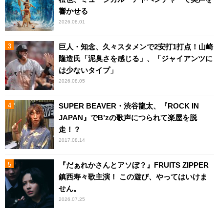
響かせる
2026.08.01
巨人・知念、久々スタメンで2安打1打点！山崎
隆造氏「泥臭さを感じる」、「ジャイアンツに
は少ないタイプ」
2026.08.05
SUPER BEAVER・渋谷龍太、『ROCK IN
JAPAN』でB’zの歌声につられて楽屋を脱
走！？
2017.08.14
『だぁれかさんとアソぼ？』FRUITS ZIPPER
鎮西寿々歌主演！ この遊び、やってはいけま
せん。
2026.07.25