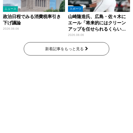
ニュース
スポーツ
政治日程でみる消費税率引き
山崎隆造氏、広島・佐々木に
下げ議論
エール「将来的にはクリーン
アップを任せられるくらいま
2026.08.06
では成長して」
2026.08.06
新着記事をもっと見る