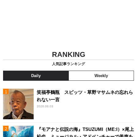
RANKING
人気記事ランキング
Daily
Weekly
笑福亭鶴瓶 スピッツ・草野マサムネの忘れら
れない一言
2026.08.03
『モアナと伝説の海』TSUZUMI（ME:I）×尾上
松也、ミュージカル・アドベンチャーで美声を