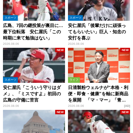
スポーツ
スポーツ
広島、7回の継投策が裏目に…
安仁屋氏「後輩だけに頑張っ
最下位転落 安仁屋氏「この
てもらいたい」巨人・知念の
時期に来て勉強はない」
安打を喜ぶ
2026.08.06
2026.08.06
NEW
NEW
スポーツ
ライフ
安仁屋氏「こういう守りはダ
日清製粉ウェルナが“本格・利
メ」、「ミスですよ」初回の
便・即食・健康”を軸に新商品
広島の守備に苦言
を展開 「マ・マー」「青の
洞窟」ブランドを強化
2026.08.06
2026.08.06
AD
NEW
NEW