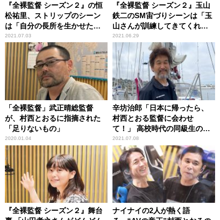
『全裸監督 シーズン２』の恒
『全裸監督 シーズン２』玉山
松祐里、ストリップのシーン
鉄二のSM宙づりシーンは「玉
は「自分の長所を生かせたか
山さんが訓練してきてくれ
なって思ってます」
て」武正晴監督が明かす
2021.07.03
2021.06.29
「全裸監督」武正晴総監督
辛坊治郎「日本に帰ったら、
が、村西とおるに指摘された
村西とおる監督に会わせ
「足りないもの」
て！」 高校時代の同級生の
『全裸監督』原作者に太平洋
2020.01.04
2021.07.08
上から“お願い”
『全裸監督 シーズン２』舞台
ナイナイの2人が熱く語