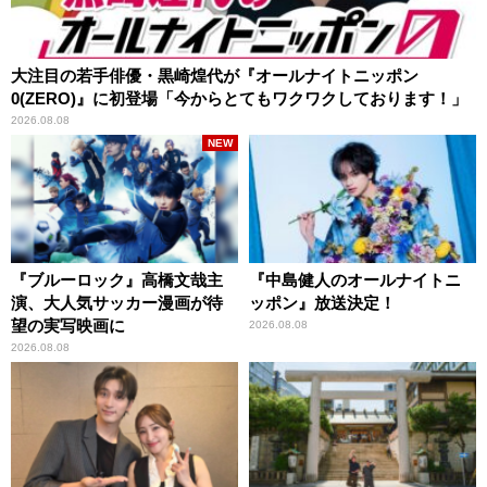
大注目の若手俳優・黒崎煌代が『オールナイトニッポン
0(ZERO)』に初登場「今からとてもワクワクしております！」
2026.08.08
NEW
『ブルーロック』高橋文哉主
『中島健人のオールナイトニ
演、大人気サッカー漫画が待
ッポン』放送決定！
望の実写映画に
2026.08.08
2026.08.08