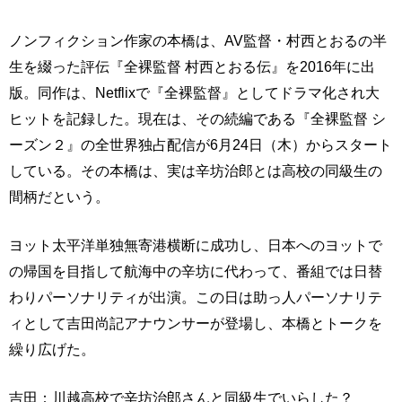
ノンフィクション作家の本橋は、AV監督・村西とおるの半
生を綴った評伝『全裸監督 村西とおる伝』を2016年に出
版。同作は、Netflixで『全裸監督』としてドラマ化され大
ヒットを記録した。現在は、その続編である『全裸監督 シ
ーズン２』の全世界独占配信が6月24日（木）からスタート
している。その本橋は、実は辛坊治郎とは高校の同級生の
間柄だという。
ヨット太平洋単独無寄港横断に成功し、日本へのヨットで
の帰国を目指して航海中の辛坊に代わって、番組では日替
わりパーソナリティが出演。この日は助っ人パーソナリテ
ィとして吉田尚記アナウンサーが登場し、本橋とトークを
繰り広げた。
吉田：川越高校で辛坊治郎さんと同級生でいらした？