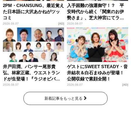
2PM・CHANSUNG、最近覚え
入手困難の強運御守！？ 平
た日本語に大沢あかねがツッ
安時代から続く「関東のお伊
コミ
勢さま」、芝大神宮にてラン
パンプスが合格祈願！
2026.08.07
AD
2026.08.07
井戸田潤、パンサー尾形貴
ゲストにSWEET STEADY・音
弘、林家正蔵、ウエストラン
井結衣＆白石まゆみが登場！
ドが生登場！『ラジオビバリ
公開収録で素顔全開！
ー昼ズ』
2026.08.07
2026.08.07
AD
新着記事をもっと見る