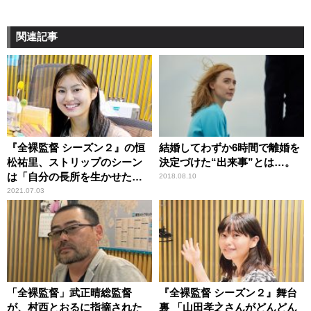
関連記事
『全裸監督 シーズン２』の恒
結婚してわずか6時間で離婚を
松祐里、ストリップのシーン
決定づけた“出来事”とは…。
は「自分の長所を生かせたか
2018.08.10
なって思ってます」
2021.07.03
「全裸監督」武正晴総監督
『全裸監督 シーズン２』舞台
が、村西とおるに指摘された
裏 「山田孝之さんがどんどん