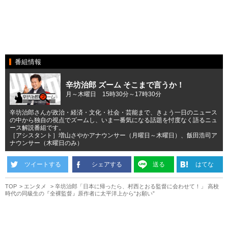
番組情報
辛坊治郎 ズーム そこまで言うか！
月～木曜日 15時30分～17時30分
辛坊治郎さんが政治・経済・文化・社会・芸能まで、きょう一日のニュース
の中から独自の視点でズームし、いま一番気になる話題を忖度なく語るニュ
ース解説番組です。
［アシスタント］増山さやかアナウンサー（月曜日～木曜日）、飯田浩司ア
ナウンサー（木曜日のみ）
ツイートする
シェアする
送る
はてな
TOP
エンタメ
辛坊治郎「日本に帰ったら、村西とおる監督に会わせて！」 高校
時代の同級生の『全裸監督』原作者に太平洋上から“お願い”