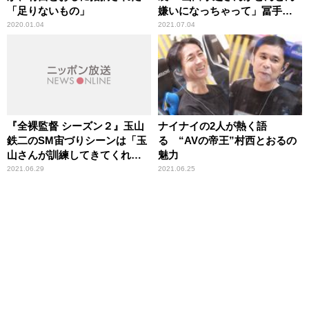
「足りないもの」
嫌いになっちゃって」冨手麻
妙が告白
2020.01.04
2021.07.04
『全裸監督 シーズン２』玉山
ナイナイの2人が熱く語
鉄二のSM宙づりシーンは「玉
る “AVの帝王”村西とおるの
山さんが訓練してきてくれ
魅力
て」武正晴監督が明かす
2021.06.29
2021.06.25