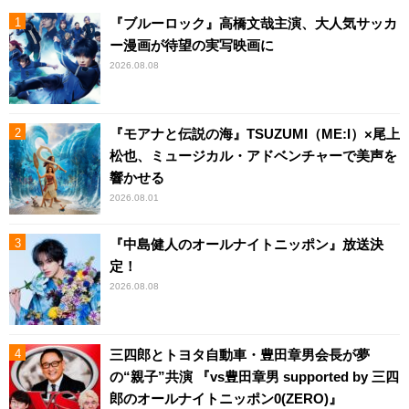
『ブルーロック』高橋文哉主演、大人気サッカ
ー漫画が待望の実写映画に
2026.08.08
『モアナと伝説の海』TSUZUMI（ME:I）×尾上
松也、ミュージカル・アドベンチャーで美声を
響かせる
2026.08.01
『中島健人のオールナイトニッポン』放送決
定！
2026.08.08
三四郎とトヨタ自動車・豊田章男会長が夢
の“親子”共演 『vs豊田章男 supported by 三四
郎のオールナイトニッポン0(ZERO)』