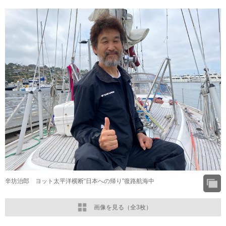
辛坊治郎 ヨット太平洋横断“日本への帰り”復路航海中
画像を見る（全3枚）