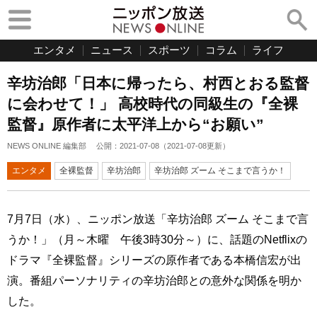
エンタメ
ニュース
スポーツ
コラム
ライフ
辛坊治郎「日本に帰ったら、村西とおる監督
に会わせて！」 高校時代の同級生の『全裸
監督』原作者に太平洋上から“お願い”
NEWS ONLINE 編集部
公開：
2021-07-08
（
2021-07-08
更新）
エンタメ
全裸監督
辛坊治郎
辛坊治郎 ズーム そこまで言うか！
7月7日（水）、ニッポン放送「辛坊治郎 ズーム そこまで言
うか！」（月～木曜 午後3時30分～）に、話題のNetflixの
ドラマ『全裸監督』シリーズの原作者である本橋信宏が出
演。番組パーソナリティの辛坊治郎との意外な関係を明か
した。