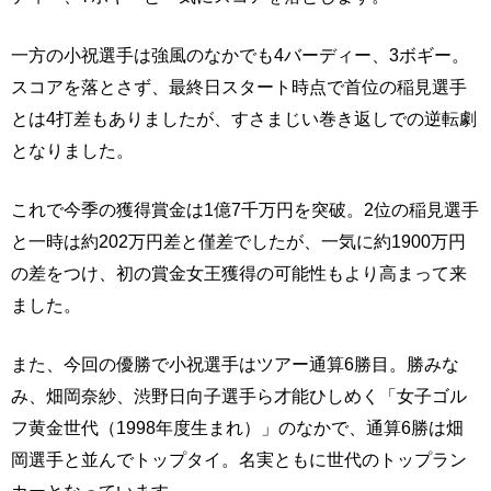
一方の小祝選手は強風のなかでも4バーディー、3ボギー。
スコアを落とさず、最終日スタート時点で首位の稲見選手
とは4打差もありましたが、すさまじい巻き返しでの逆転劇
となりました。
これで今季の獲得賞金は1億7千万円を突破。2位の稲見選手
と一時は約202万円差と僅差でしたが、一気に約1900万円
の差をつけ、初の賞金女王獲得の可能性もより高まって来
ました。
また、今回の優勝で小祝選手はツアー通算6勝目。勝みな
み、畑岡奈紗、渋野日向子選手ら才能ひしめく「女子ゴル
フ黄金世代（1998年度生まれ）」のなかで、通算6勝は畑
岡選手と並んでトップタイ。名実ともに世代のトップラン
カーとなっています。