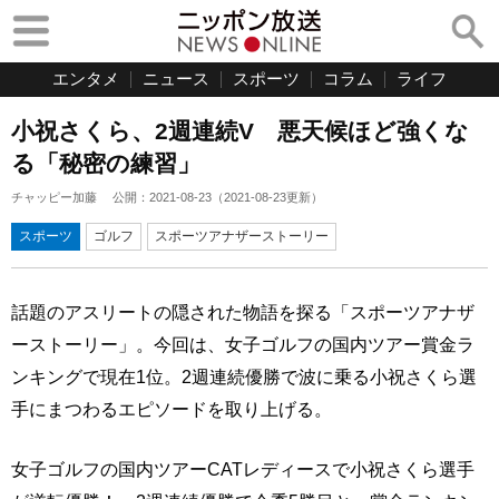
エンタメ
ニュース
スポーツ
コラム
ライフ
小祝さくら、2週連続V 悪天候ほど強くな
る「秘密の練習」
チャッピー加藤
公開：
2021-08-23
（
2021-08-23
更新）
スポーツ
ゴルフ
スポーツアナザーストーリー
話題のアスリートの隠された物語を探る「スポーツアナザ
ーストーリー」。今回は、女子ゴルフの国内ツアー賞金ラ
ンキングで現在1位。2週連続優勝で波に乗る小祝さくら選
手にまつわるエピソードを取り上げる。
女子ゴルフの国内ツアーCATレディースで小祝さくら選手