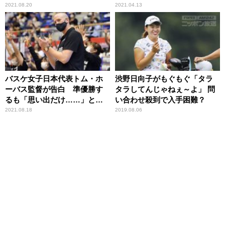
2021.08.20
2021.04.13
バスケ女子日本代表トム・ホ
渋野日向子がもぐもぐ「タラ
ーバス監督が告白 準優勝す
タラしてんじゃねぇ～よ」 問
るも「思い出だけ……」と残
い合わせ殺到で入手困難？
念がったこと
2021.08.18
2019.08.06