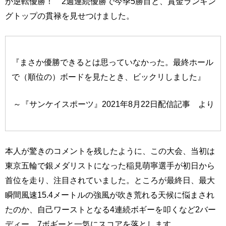
が逆転優勝！ 2週連続優勝で今季5勝目と、賞金ランキン
グトップの貫禄を見せつけました。
『まさか優勝できるとは思っていなかった。最終ホール
で（順位の）ボードを見たとき、ビックリしました』
～『サンケイスポーツ』2021年8月22日配信記事 より
本人が驚きのコメントを残したように、この大会、当初は
東京五輪で銀メダリストになった稲見萌寧選手が初日から
首位を走り、注目されていました。ところが最終日、最大
瞬間風速15.4メートルの強風が吹き荒れる天候に悩まされ
たのか、自己ワーストとなる4連続ボギーを叩くなど2バー
ディー、7ボギーと一気にスコアを落とします。