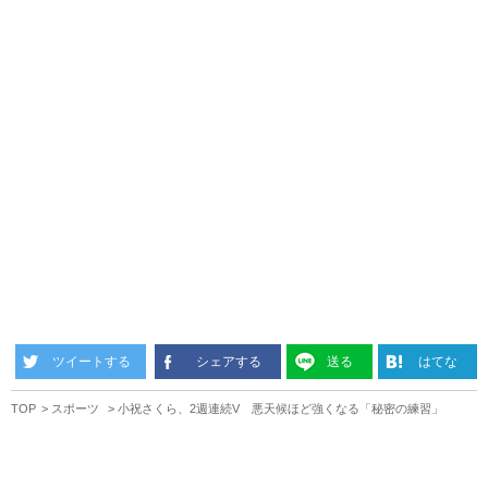
ツイートする
シェアする
送る
はてな
TOP
スポーツ
小祝さくら、2週連続V 悪天候ほど強くなる「秘密の練習」