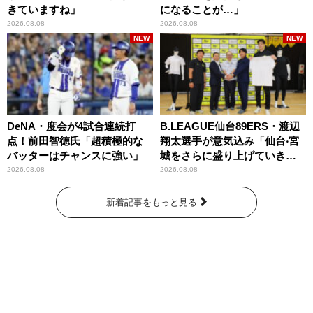
きていますね」
になることが…」
2026.08.08
2026.08.08
NEW
NEW
DeNA・度会が4試合連続打
B.LEAGUE仙台89ERS・渡辺
点！前田智徳氏「超積極的な
翔太選手が意気込み「仙台‧宮
バッターはチャンスに強い」
城をさらに盛り上げていきた
いです」
2026.08.08
2026.08.08
新着記事をもっと見る