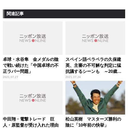
関連記事
卓球・水谷隼 金メダルの陰
スペイン語ペラペラの久保建
で戦い続けた「中国卓球の不
英、主審の不可解な判定に猛
正ラバー問題」
抗議するシーンも ～20歳に
してチームを引っ張るその“メ
2021.07.27
2021.07.24
ンタル”
中田翔・電撃トレード 巨
松山英樹 マスターズ勝利の
人・原監督が受け入れた理由
陰に「10年前の快挙」