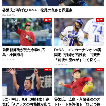
谷繁氏が挙げたDeNA・松尾の良さと課題点
2026.08.09
NEW
NEW
前田智徳氏が見た今季の広
DeNA、エンカーナシオン4番
島・小園海斗
固定で打線が活性化 谷繁氏
「前後の流れがすごく良くな
2026.08.09
りましたね」
2026.08.09
NEW
NEW
5位・中日、8月は6勝1敗！谷
谷繁氏、広島・斉藤優汰のス
繁氏「Aクラスの可能性が出て
トレートを評価も「ひとつ気