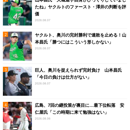
たね」ヤクルトのファースト・澤井の判断を評
価
2026.08.07
ヤクルト、奥川の完封勝利で連敗を止める！山
本昌氏「勝つにはこういう形しかない」
2026.08.07
巨人、奥川を捉えられず完封負け 山本昌氏
「今日の負けは仕方がない」
2026.08.07
広島、7回の継投策が裏目に…最下位転落 安
仁屋氏「この時期に来て勉強はない」
2026.08.06