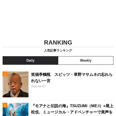
RANKING
人気記事ランキング
Daily
Weekly
笑福亭鶴瓶 スピッツ・草野マサムネの忘れら
れない一言
2026.08.03
『モアナと伝説の海』TSUZUMI（ME:I）×尾上
松也、ミュージカル・アドベンチャーで美声を