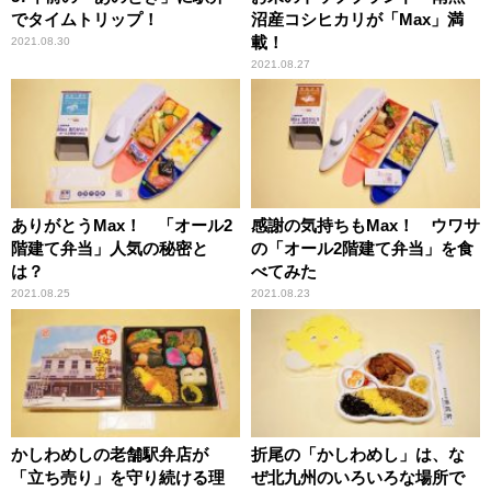
でタイムトリップ！
沼産コシヒカリが「Max」満
載！
2021.08.30
2021.08.27
ありがとうMax！ 「オール2
感謝の気持ちもMax！ ウワサ
階建て弁当」人気の秘密と
の「オール2階建て弁当」を食
は？
べてみた
2021.08.25
2021.08.23
かしわめしの老舗駅弁店が
折尾の「かしわめし」は、な
「立ち売り」を守り続ける理
ぜ北九州のいろいろな場所で