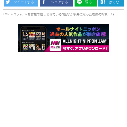
ツイートする
シェアする
送る
はてな
TOP
コラム
名古屋で親しまれている“焼売”が駅弁になった理由の写真（1）