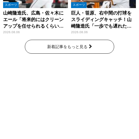
スポーツ
スポーツ
山崎隆造氏、広島・佐々木に
巨人・笹原、右中間の打球を
エール「将来的にはクリーン
スライディングキャッチ！山
アップを任せられるくらいま
崎隆造氏「一歩でも遅れた
では成長して」
ら…」
2026.08.06
2026.08.06
新着記事をもっと見る