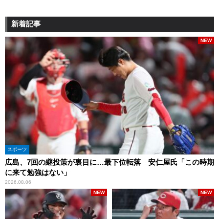
新着記事
NEW
スポーツ
広島、7回の継投策が裏目に…最下位転落 安仁屋氏「この時期
に来て勉強はない」
2026.08.06
NEW
NEW