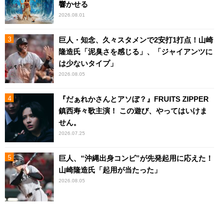
響かせる
2026.08.01
巨人・知念、久々スタメンで2安打1打点！山崎
隆造氏「泥臭さを感じる」、「ジャイアンツに
は少ないタイプ」
2026.08.05
『だぁれかさんとアソぼ？』FRUITS ZIPPER
鎮西寿々歌主演！ この遊び、やってはいけま
せん。
2026.07.25
巨人、“沖縄出身コンビ”が先発起用に応えた！
山崎隆造氏「起用が当たった」
2026.08.05