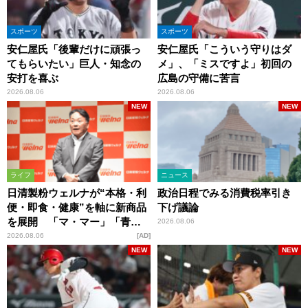
スポーツ
スポーツ
安仁屋氏「後輩だけに頑張っ
安仁屋氏「こういう守りはダ
てもらいたい」巨人・知念の
メ」、「ミスですよ」初回の
安打を喜ぶ
広島の守備に苦言
2026.08.06
2026.08.06
NEW
NEW
ライフ
ニュース
日清製粉ウェルナが“本格・利
政治日程でみる消費税率引き
便・即食・健康”を軸に新商品
下げ議論
を展開 「マ・マー」「青の
2026.08.06
洞窟」ブランドを強化
2026.08.06
AD
NEW
NEW