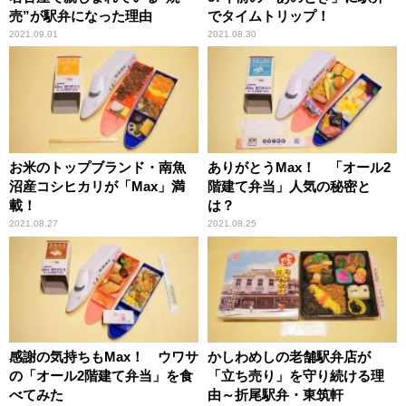
売”が駅弁になった理由
でタイムトリップ！
2021.09.01
2021.08.30
お米のトップブランド・南魚
ありがとうMax！ 「オール2
沼産コシヒカリが「Max」満
階建て弁当」人気の秘密と
載！
は？
2021.08.27
2021.08.25
感謝の気持ちもMax！ ウワサ
かしわめしの老舗駅弁店が
の「オール2階建て弁当」を食
「立ち売り」を守り続ける理
べてみた
由～折尾駅弁・東筑軒