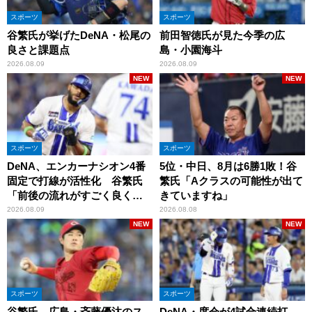
スポーツ
スポーツ
谷繁氏が挙げたDeNA・松尾の
前田智徳氏が見た今季の広
良さと課題点
島・小園海斗
2026.08.09
2026.08.09
NEW
NEW
スポーツ
スポーツ
DeNA、エンカーナシオン4番
5位・中日、8月は6勝1敗！谷
固定で打線が活性化 谷繁氏
繁氏「Aクラスの可能性が出て
「前後の流れがすごく良くな
きていますね」
りましたね」
2026.08.09
2026.08.08
NEW
NEW
スポーツ
スポーツ
谷繁氏、広島・斉藤優汰のス
DeNA・度会が4試合連続打