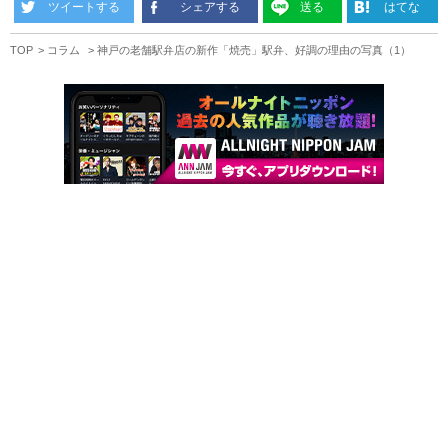
ツイートする
シェアする
送る
はてな
TOP
コラム
神戸の老舗駅弁店の新作「焼売」駅弁、好調の理由の写真（1）