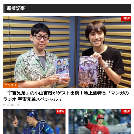
新着記事
NEW
エンタメ
「宇宙兄弟」の小山宙哉がゲスト出演！地上波特番『マンガの
ラジオ 宇宙兄弟スペシャル 』
2026.08.09
NEW
NEW