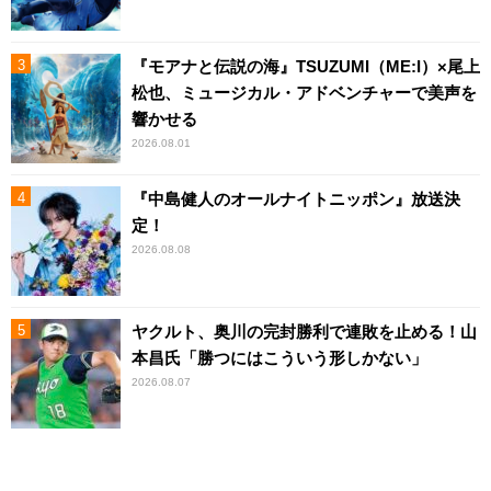
『モアナと伝説の海』TSUZUMI（ME:I）×尾上
松也、ミュージカル・アドベンチャーで美声を
響かせる
2026.08.01
『中島健人のオールナイトニッポン』放送決
定！
2026.08.08
ヤクルト、奥川の完封勝利で連敗を止める！山
本昌氏「勝つにはこういう形しかない」
2026.08.07