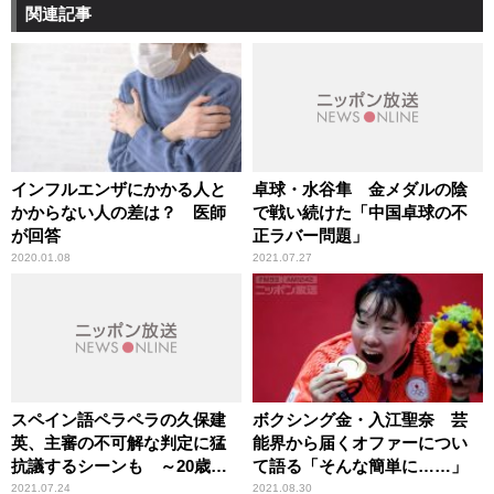
関連記事
インフルエンザにかかる人と
卓球・水谷隼 金メダルの陰
かからない人の差は？ 医師
で戦い続けた「中国卓球の不
が回答
正ラバー問題」
2020.01.08
2021.07.27
スペイン語ペラペラの久保建
ボクシング金・入江聖奈 芸
英、主審の不可解な判定に猛
能界から届くオファーについ
抗議するシーンも ～20歳に
て語る「そんな簡単に……」
してチームを引っ張るその“メ
2021.07.24
2021.08.30