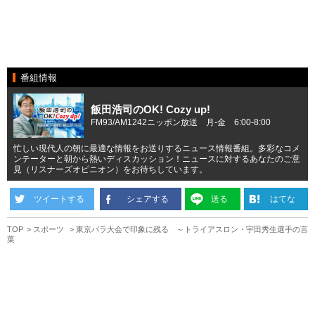
番組情報
飯田浩司のOK! Cozy up!
FM93/AM1242ニッポン放送 月-金 6:00-8:00
忙しい現代人の朝に最適な情報をお送りするニュース情報番組。多彩なコメ
ンテーターと朝から熱いディスカッション！ニュースに対するあなたのご意
見（リスナーズオピニオン）をお待ちしています。
ツイートする
シェアする
送る
はてな
TOP
スポーツ
東京パラ大会で印象に残る ～トライアスロン・宇田秀生選手の言
葉