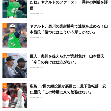
たね」ヤクルトのファースト・澤井の判断を評
価
2026.08.07
ヤクルト、奥川の完封勝利で連敗を止める！山
本昌氏「勝つにはこういう形しかない」
2026.08.07
巨人、奥川を捉えられず完封負け 山本昌氏
「今日の負けは仕方がない」
2026.08.07
広島、7回の継投策が裏目に…最下位転落 安
仁屋氏「この時期に来て勉強はない」
2026.08.06