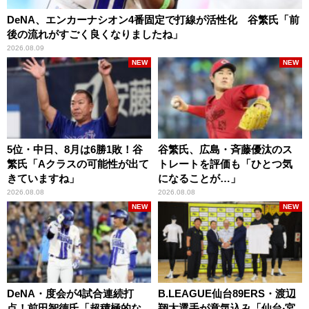
DeNA、エンカーナシオン4番固定で打線が活性化 谷繁氏「前
後の流れがすごく良くなりましたね」
2026.08.09
NEW
NEW
5位・中日、8月は6勝1敗！谷
谷繁氏、広島・斉藤優汰のス
繁氏「Aクラスの可能性が出て
トレートを評価も「ひとつ気
きていますね」
になることが…」
2026.08.08
2026.08.08
NEW
NEW
DeNA・度会が4試合連続打
B.LEAGUE仙台89ERS・渡辺
点！前田智徳氏「超積極的な
翔太選手が意気込み「仙台‧宮