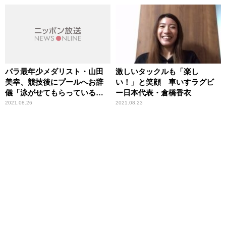
ンタル”
パラ最年少メダリスト・山田
激しいタックルも「楽し
美幸、競技後にプールへお辞
い！」と笑顔 車いすラグビ
儀「泳がせてもらっているの
ー日本代表・倉橋香衣
で『ありがとうございまし
2021.08.26
2021.08.23
た』と」