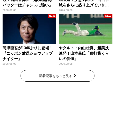
バッターはチャンスに強い」
城をさらに盛り上げていきた
いです」
2026.08.08
2026.08.08
NEW
NEW
髙津臣吾が13年ぶりに登場！
ヤクルト・内山壮真、超美技
『ニッポン放送ショウアップ
連発！山本昌氏「猛打賞くら
ナイター』
いの価値」
2026.08.08
2026.08.08
新着記事をもっと見る