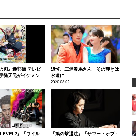
の刃』遊郭編 テレビ
追悼、三浦春馬さん その輝きは
宇髄天元がイケメンす
永遠に……
2020.08.02
LEVEL2』『ワイル
『鳩の撃退法』『サマー・オブ・