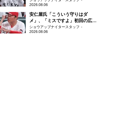
ショウアップナイタースタッフ
2026.08.06
安仁屋氏「こういう守りはダ
メ」、「ミスですよ」初回の広島
の守備に苦言
ショウアップナイタースタッフ
2026.08.06