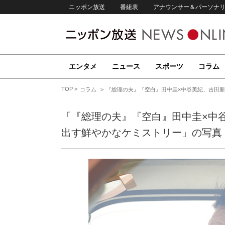
ニッポン放送
番組表
アナウンサー＆パーソナ
エンタメ
ニュース
スポーツ
コラム
TOP
コラム
『総理の夫』『空白』田中圭×中谷美紀、古田新
「『総理の夫』『空白』田中圭×中
出す鮮やかなケミストリー」の写真