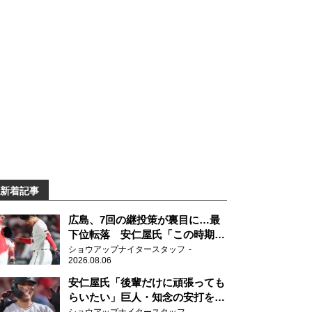
新着記事
広島、7回の継投策が裏目に…最
下位転落 安仁屋氏「この時期に
来て勉強はない」
ショウアップナイタースタッフ
2026.08.06
安仁屋氏「後輩だけに頑張っても
らいたい」巨人・知念の安打を喜
ぶ