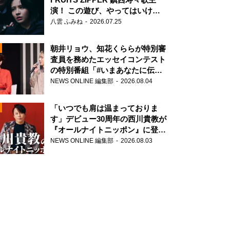
演！ この遊び、やってはいけま
せん。
八雲 ふみね
2026.07.25
朝井リョウ、知花くららが特別審
査員を務めたエッセイコンテスト
の特別番組「#いまあなたに伝え
N
たいこと」
NEWS ONLINE 編集部
2026.08.04
AD
「いつでも肩は温まっておりま
す」デビュー30周年の西川貴教が
『オールナイトニッポン』に登
場！
NEWS ONLINE 編集部
2026.08.03
2