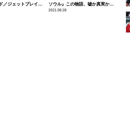
ド／ジェットブレイ
ソウル』この物語、嘘か真実か＆
李×鈴木亮平、衝撃の
幻の音楽フェスが蘇る！
2021.08.28
ス＆世界待望“ワイス
リーンに