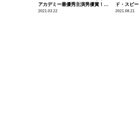
アカデミー最優秀主演男優賞！
ド・スピー
その俳優としての魅力
ク』松坂桃
2021.03.22
2021.08.21
バイオレン
ピ”がスク