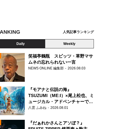
ANKING
人気記事ランキング
Daily
Weekly
笑福亭鶴瓶 スピッツ・草野マサ
ムネの忘れられない一言
NEWS ONLINE 編集部
2026.08.03
N
』
『モアナと伝説の海』
TSUZUMI（ME:I）×尾上松也、ミ
ュージカル・アドベンチャーで美
声を響かせる
八雲 ふみね
2026.08.01
『だぁれかさんとアソぼ？』
FRUITS ZIPPER 鎮西寿々歌主