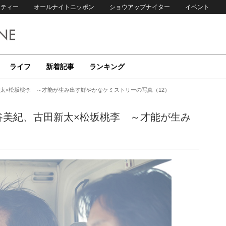
リティー
オールナイトニッポン
ショウアップナイター
イベント
ライフ
新着記事
ランキング
太×松坂桃李 ～才能が生み出す鮮やかなケミストリーの写真（12）
谷美紀、古田新太×松坂桃李 ～才能が生み