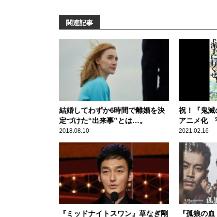
関連記事
結婚してわずか6時間で離婚を決
祝！『鬼滅
定づけた“出来事”とは…。
アニメ化 
ぎる！！
2018.08.10
2021.02.16
『ミッドナイトスワン』草なぎ剛
『孤狼の血 