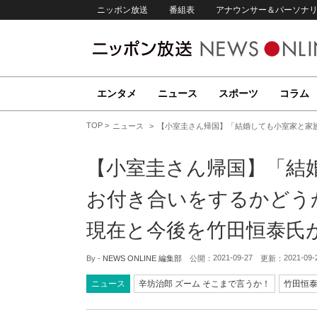
ニッポン放送
番組表
アナウンサー＆パーソナ
エンタメ
ニュース
スポーツ
コラム
TOP
ニュース
【小室圭さん帰国】「結婚しても小室家と家
【小室圭さん帰国】「結
お付き合いをするかどう
現在と今後を竹田恒泰氏
2021-09-27
2021-09-
By -
NEWS ONLINE 編集部
公開：
更新：
ニュース
辛坊治郎 ズーム そこまで言うか！
竹田恒