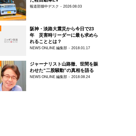
報道部畑中デスク
2026.08.03
阪神・淡路大震災から今日で23
年 災害時リーダーに最も求めら
れることとは？
N
NEWS ONLINE 編集部
2018.01.17
ジャーナリスト山路徹、世間を賑
わせた“二股騒動”の真相を語る
NEWS ONLINE 編集部
2018.08.24
N