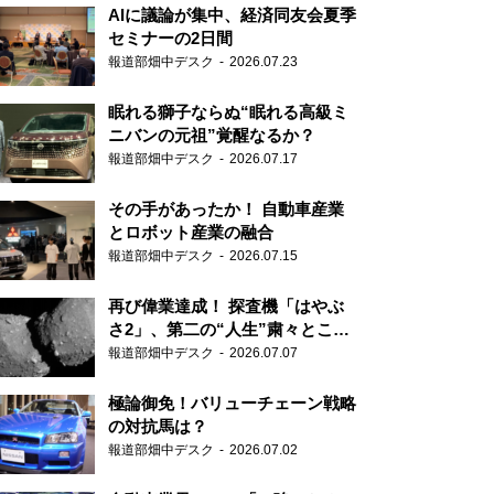
AIに議論が集中、経済同友会夏季
セミナーの2日間
報道部畑中デスク
2026.07.23
眠れる獅子ならぬ“眠れる高級ミ
ニバンの元祖”覚醒なるか？
報道部畑中デスク
2026.07.17
その手があったか！ 自動車産業
とロボット産業の融合
報道部畑中デスク
2026.07.15
再び偉業達成！ 探査機「はやぶ
さ2」、第二の“人生”粛々とこな
す
報道部畑中デスク
2026.07.07
極論御免！バリューチェーン戦略
の対抗馬は？
報道部畑中デスク
2026.07.02