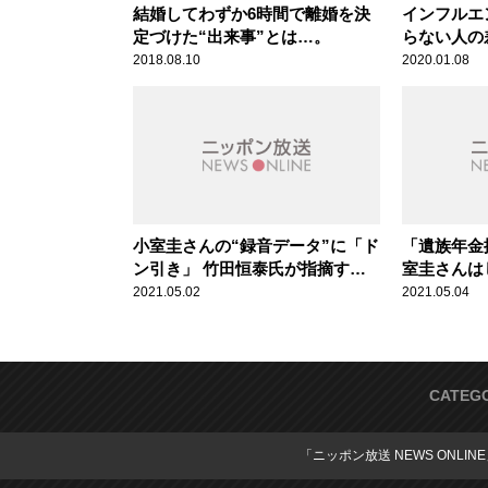
結婚してわずか6時間で離婚を決
インフルエ
定づけた“出来事”とは…。
らない人の
2018.08.10
2020.01.08
小室圭さんの“録音データ”に「ド
「遺族年金
ン引き」 竹田恒泰氏が指摘する
室圭さんは
世間の“違和感”
田恒泰氏が
2021.05.02
2021.05.04
嫌うこと”
CATEG
「ニッポン放送 NEWS ONLIN