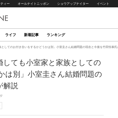
リティー
オールナイトニッポン
ショウアップナイター
イベント
ライフ
新着記事
ランキング
族としてのお付き合いをするかどうかは別」小室圭さん結婚問題の現在と今後を竹田恒泰氏
婚しても小室家と家族としての
かは別」小室圭さん結婚問題の
が解説
27
泰