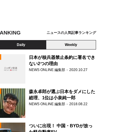
ANKING
ニュースの人気記事ランキング
Daily
Weekly
日本が核兵器禁止条約に署名でき
ない2つの理由
NEWS ONLINE 編集部
2020.10.27
N
森永卓郎が選ぶ日本をダメにした
総理、1位は小泉純一郎
NEWS ONLINE 編集部
2018.08.22
ついに出現！ 中国・BYDが放っ
た軽自動車EV