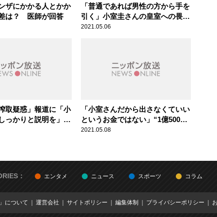
ンザにかかる人とかか
「普通であれば男性の方から手を
差は？ 医師が回答
引く」小室圭さんの皇室への畏
敬・愛情の乏しさを竹田恒泰氏が
2021.05.06
指摘
搾取疑惑」報道に「小
「小室さんだから出さなくていい
しっかりと説明を」竹
というお金ではない」“1億5000
指摘する“皇室が最も
万円の一時金”の目的を竹田恒泰
2021.05.08
氏が解説
ORIES：
エンタメ
ニュース
スポーツ
コラム
E」について
運営会社
サイトポリシー
編集体制
プライバシーポリシー