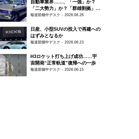
自動車業界……、「一強」か？
「二大勢力」か？「群雄割拠」
か？
報道部畑中デスク
2026.06.26
日産、小型SUVの投入で再建への
はずみとなるか
報道部畑中デスク
2026.06.23
H3ロケット打ち上げ成功……宇
宙開発“正常軌道”復帰への一歩
報道部畑中デスク
2026.06.15