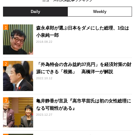
Daily
Weekly
森永卓郎が選ぶ日本をダメにした総理、1位は
小泉純一郎
2018.08.22
「外為特会の含み益約37兆円」を経済対策の財
源にできる「根拠」 高橋洋一が解説
2022.10.12
亀井静香が言及『高市早苗氏は初の女性総理に
なる可能性がある』
2023.12.27