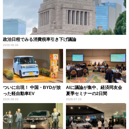
政治日程でみる消費税率引き下げ議論
2026.08.06
ついに出現！ 中国・BYDが放
AIに議論が集中、経済同友会
った軽自動車EV
夏季セミナーの2日間
2026.08.03
2026.07.23