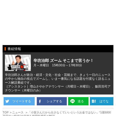
番組情報
辛坊治郎 ズーム そこまで言うか！
月～木曜日 15時30分～17時30分
辛坊治郎さんが政治・経済・文化・社会・芸能まで、きょう一日のニュース
の中から独自の視点でズームし、いま一番気になる話題を忖度なく語るニュ
ース解説番組です。
［アシスタント］増山さやかアナウンサー（月曜日～木曜日）、飯田浩司ア
ナウンサー（木曜日のみ）
ツイートする
シェアする
送る
はてな
TOP
ニュース
「小室さんだから出さなくていいというお金ではない」“1億5000
万円の一時金”の目的を竹田恒泰氏が解説