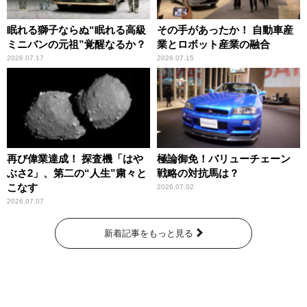
眠れる獅子ならぬ“眠れる高級
その手があったか！ 自動車産
ミニバンの元祖”覚醒なるか？
業とロボット産業の融合
2026.07.17
2026.07.15
再び偉業達成！ 探査機「はや
極論御免！バリューチェーン
ぶさ2」、第二の“人生”粛々と
戦略の対抗馬は？
こなす
2026.07.02
2026.07.07
新着記事をもっと見る