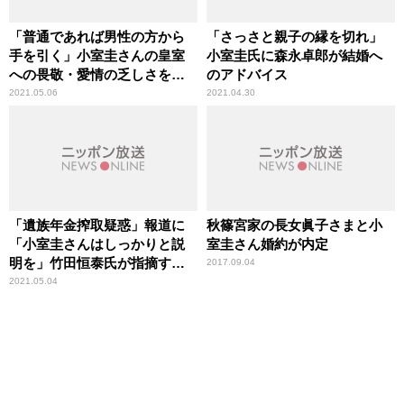
「普通であれば男性の方から
「さっさと親子の縁を切れ」
手を引く」小室圭さんの皇室
小室圭氏に森永卓郎が結婚へ
への畏敬・愛情の乏しさを竹
のアドバイス
田恒泰氏が指摘
2021.05.06
2021.04.30
「遺族年金搾取疑惑」報道に
秋篠宮家の長女眞子さまと小
「小室圭さんはしっかりと説
室圭さん婚約が内定
明を」竹田恒泰氏が指摘す
2017.09.04
る“皇室が最も嫌うこと”
2021.05.04