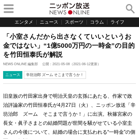
エンタメ
ニュース
スポーツ
コラム
ライフ
「小室さんだから出さなくていいというお
金ではない」“1億5000万円の一時金”の目的
を竹田恒泰氏が解説
NEWS ONLINE 編集部
公開：
2021-05-08
（
2021-06-12
更新）
ニュース
辛坊治郎 ズーム そこまで言うか！
旧皇族の竹田家出身で明治天皇の玄孫にあたる、作家で政
治評論家の竹田恒泰氏が4月27日（火）、ニッポン放送「辛
坊治郎 ズーム そこまで言うか！」に出演。秋篠宮家の
長女・眞子さまとの結婚問題が世間を騒がせている小室圭
さんの今後について、結婚の場合に支払われる“一時金”の側