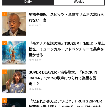
Daily
Weekly
笑福亭鶴瓶 スピッツ・草野マサムネの忘れら
れない一言
2026.08.03
『モアナと伝説の海』TSUZUMI（ME:I）×尾上
松也、ミュージカル・アドベンチャーで美声を
響かせる
2026.08.01
SUPER BEAVER・渋谷龍太、『ROCK IN
JAPAN』でB’zの歌声につられて楽屋を脱
走！？
2017.08.14
『だぁれかさんとアソぼ？』FRUITS ZIPPER
鎮西寿々歌主演！ この遊び、やってはいけま