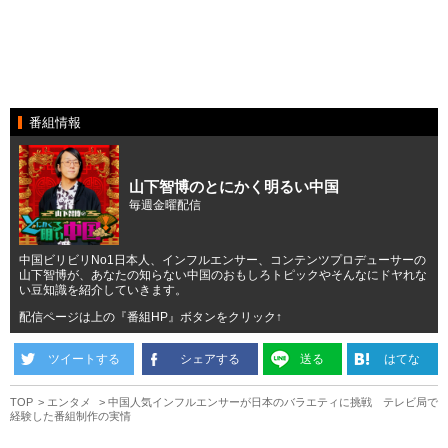
番組情報
山下智博のとにかく明るい中国
毎週金曜配信
中国ビリビリNo1日本人、インフルエンサー、コンテンツプロデューサーの
山下智博が、あなたの知らない中国のおもしろトピックやそんなにドヤれな
い豆知識を紹介していきます。
配信ページは上の『番組HP』ボタンをクリック↑
ツイートする
シェアする
送る
はてな
TOP
エンタメ
中国人気インフルエンサーが日本のバラエティに挑戦 テレビ局で
経験した番組制作の実情