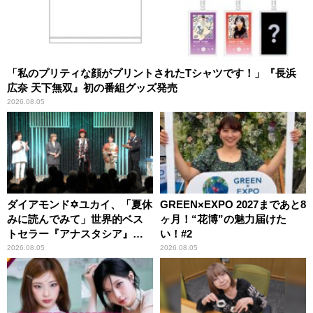
「私のプリティな顔がプリントされたTシャツです！」『長浜
広奈 天下無双』初の番組グッズ発売
2026.08.05
ダイアモンド✡ユカイ、「夏休
GREEN×EXPO 2027まであと8
みに読んでみて」世界的ベス
ヶ月！“花博”の魅力届けた
トセラー『アナスタシア』を
い！#2
紹介
2026.08.05
2026.08.05