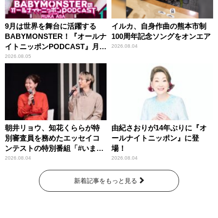
9月は世界を舞台に活躍する
イルカ、自身作曲の熊本市制
BABYMONSTER！『オールナ
100周年記念ソングをオンエア
イトニッポンPODCAST』月替
2026.08.04
わりパーソナリティ
2026.08.05
朝井リョウ、知花くららが特
由紀さおりが14年ぶりに『オ
別審査員を務めたエッセイコ
ールナイトニッポン』に登
ンテストの特別番組「#いまあ
場！
なたに伝えたいこと」
2026.08.04
2026.08.04
新着記事をもっと見る