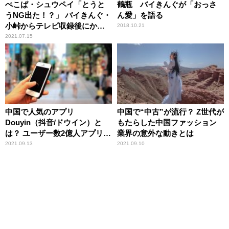
ぺこぱ・シュウペイ「とうと
鶴瓶 バイきんぐが「おっさ
うNG出た！？」 バイきんぐ・
ん愛」を語る
小峠からテレビ収録後にかけ
2018.10.21
られた予想外の一言
2021.07.15
中国で人気のアプリ
中国で“中古”が流行？ Z世代が
Douyin（抖音/ドウイン）と
もたらした中国ファッション
は？ ユーザー数2億人アプリの
業界の意外な動きとは
内情
2021.09.13
2021.09.10