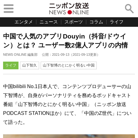
エンタメ
ニュース
スポーツ
コラム
ライフ
中国で人気のアプリDouyin（抖音/ドウイ
ン）とは？ ユーザー数2億人アプリの内情
NEWS ONLINE 編集部
公開：
2021-09-13
（
2021-09-13
更新）
ライフ
山下智久
山下智博のとにかく明るい中国
中国bilibili No.1日本人で、コンテンツプロデューサーの山
下智博が、自身がパーソナリティを務めるポッドキャスト
番組「山下智博のとにかく明るい中国」（ニッポン放送
PODCAST STATIONほか）にて、「中国のZ世代」につい
て語った。