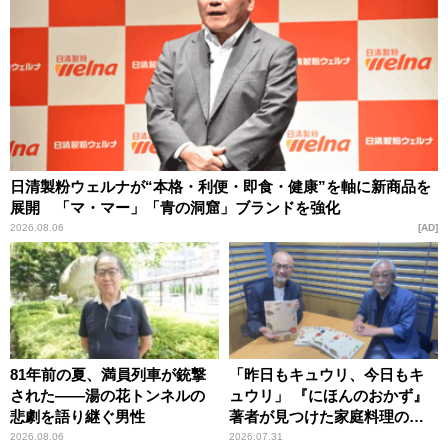
日清製粉ウェルナが“本格・利便・即食・健康”を軸に新商品を
展開 「マ・マー」「青の洞窟」ブランドを強化
2026.08.06
AD
81年前の夏、満員列車が銃撃
「昨日もキュウリ、今日もキ
された――湯の花トンネルの
ュウリ」 『にほんのおかず』
悲劇を語り継ぐ男性
著者が見つけた家庭料理の知
恵
2026.08.06
2026.07.31