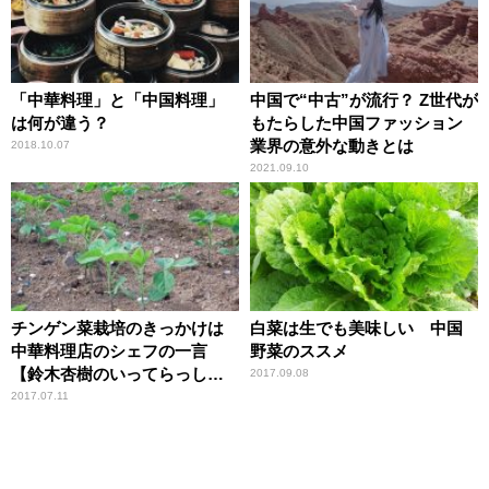
「中華料理」と「中国料理」
中国で“中古”が流行？ Z世代が
は何が違う？
もたらした中国ファッション
業界の意外な動きとは
2018.10.07
2021.09.10
チンゲン菜栽培のきっかけは
白菜は生でも美味しい 中国
中華料理店のシェフの一言
野菜のススメ
【鈴木杏樹のいってらっしゃ
2017.09.08
い】
2017.07.11