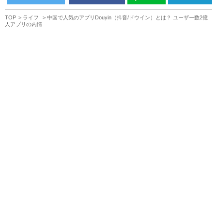
TOP
ライフ
中国で人気のアプリDouyin（抖音/ドウイン）とは？ ユーザー数2億
人アプリの内情