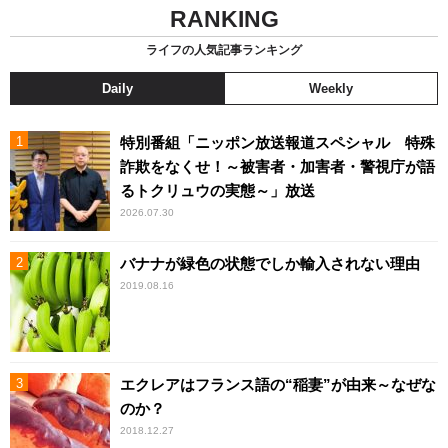
RANKING
ライフの人気記事ランキング
Daily
Weekly
特別番組「ニッポン放送報道スペシャル 特殊
詐欺をなくせ！～被害者・加害者・警視庁が語
るトクリュウの実態～」放送
2026.07.30
バナナが緑色の状態でしか輸入されない理由
2019.08.16
エクレアはフランス語の“稲妻”が由来～なぜな
のか？
2018.12.27