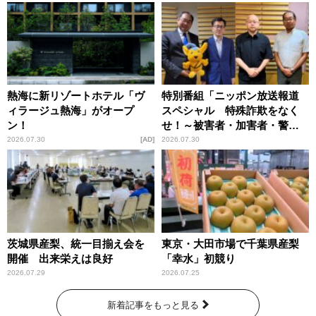
熱海に新リゾートホテル「ヴ
特別番組「ニッポン放送報道
ィラージュ熱海」がオープ
スペシャル 特殊詐欺をなく
ン！
せ！～被害者・加害者・警視
庁が語るトクリュウの実態
2026.07.30
AD
2026.07.30
～」放送
茨城県産梨、統一目揃え会を
東京・大田市場で千葉県産梨
開催 出来栄えは良好
「幸水」初競り
2026.07.29
2026.07.25
新着記事をもっと見る