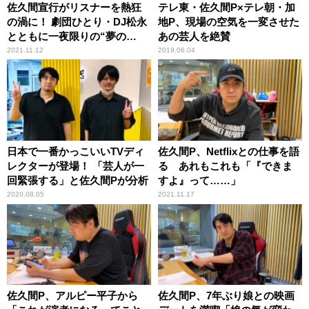
佐久間宣行がリスナーを熱狂
テレ東・佐久間P×テレ朝・加
の渦に！ 劇団ひとり・DJ松永
地P、現場の空気を一変させた
とともに一夜限りの“夢の
あの芸人を絶賛
宴”を国際フォーラムで開催
2021.11.12
2019.06.04
日本で一番かっこいいTVディ
佐久間P、Netflixとの仕事を語
レクターが登場！ 「芸人が一
る あれもこれも「『できま
回緊張する」と佐久間Pが分析
すよ』って……」
2020.08.05
2021.11.17
佐久間P、アルピー平子から
佐久間P、7年ぶり娘との映画