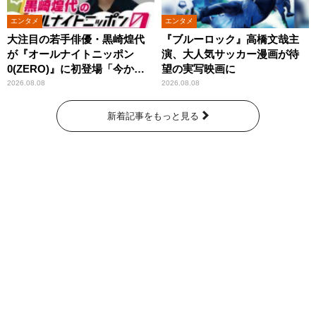
エンタメ
エンタメ
大注目の若手俳優・黒崎煌代
『ブルーロック』高橋文哉主
が『オールナイトニッポン
演、大人気サッカー漫画が待
0(ZERO)』に初登場「今から
望の実写映画に
とてもワクワクしておりま
2026.08.08
2026.08.08
す！」
新着記事をもっと見る