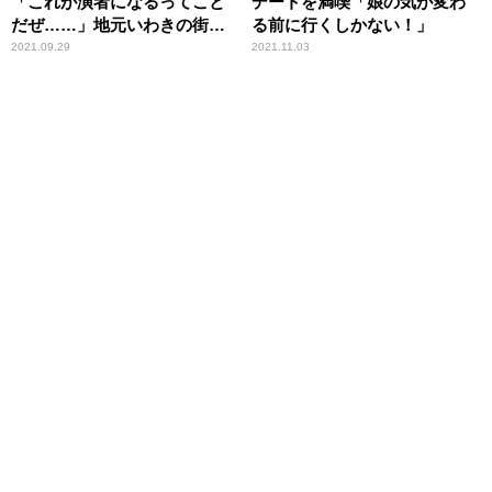
「これが演者になるってこと
デートを満喫「娘の気が変わ
だぜ……」地元いわきの街ぶ
る前に行くしかない！」
ら番組で共演
2021.09.29
2021.11.03