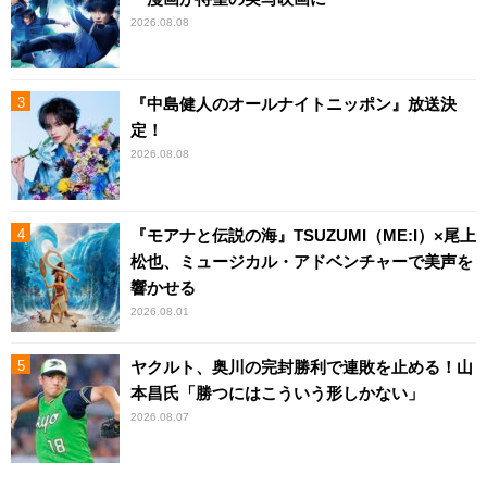
2026.08.08
『中島健人のオールナイトニッポン』放送決
定！
2026.08.08
『モアナと伝説の海』TSUZUMI（ME:I）×尾上
松也、ミュージカル・アドベンチャーで美声を
響かせる
2026.08.01
ヤクルト、奥川の完封勝利で連敗を止める！山
本昌氏「勝つにはこういう形しかない」
2026.08.07