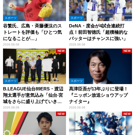
スポーツ
スポーツ
谷繁氏、広島・斉藤優汰のス
DeNA・度会が4試合連続打
トレートを評価も「ひとつ気
点！前田智徳氏「超積極的な
になることが…」
バッターはチャンスに強い」
2026.08.08
2026.08.08
NEW
NEW
スポーツ
スポーツ
B.LEAGUE仙台89ERS・渡辺
髙津臣吾が13年ぶりに登場！
翔太選手が意気込み「仙台‧宮
『ニッポン放送ショウアップ
城をさらに盛り上げていきた
ナイター』
いです」
2026.08.08
2026.08.08
NEW
NEW