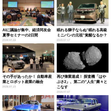
AIに議論が集中、経済同友会
眠れる獅子ならぬ“眠れる高級
夏季セミナーの2日間
ミニバンの元祖”覚醒なるか？
2026.07.23
2026.07.17
その手があったか！ 自動車産
再び偉業達成！ 探査機「はや
業とロボット産業の融合
ぶさ2」、第二の“人生”粛々と
こなす
2026.07.15
2026.07.07