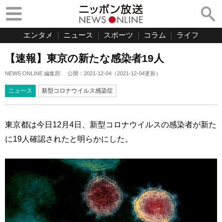
エンタメ
ニュース
スポーツ
コラム
ライフ
【速報】東京の新たな感染者19人
NEWS ONLINE 編集部
公開：
2021-12-04
（
2021-12-04
更新）
ニュース
新型コロナウイルス感染症
東京都は今日12月4日、新型コロナウイルスの感染者が新た
に19人確認されたと明らかにした。