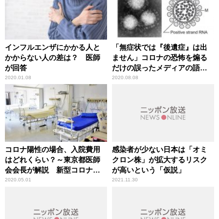
インフルエンザにかかる人と
「無症状では『後遺症』は出
かからない人の差は？ 医師
ません」コロナの恐怖を煽る
が回答
だけの誤ったメディアの語法
に辛坊治郎が異議
2020.01.08
2020.08.08
コロナ陽性の場合、入院費用
感染者が少ない日本は「オミ
はどれくらい？～東京都医師
クロン株」が拡大するリスク
会会長が解説 新型コロナウ
が高いという「仮説」
イルス感染症
2020.05.01
2021.11.30