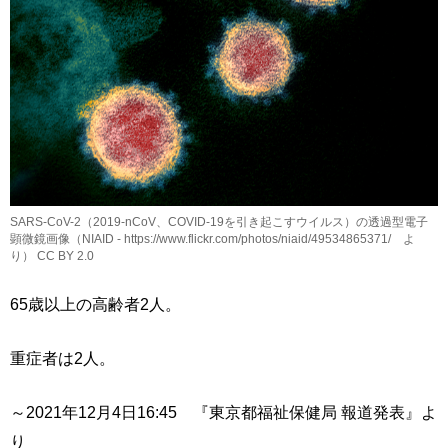
SARS-CoV-2（2019-nCoV、COVID-19を引き起こすウイルス）の透過型電子
顕微鏡画像（NIAID - https://www.flickr.com/photos/niaid/49534865371/ よ
り） CC BY 2.0
65歳以上の高齢者2人。
重症者は2人。
～2021年12月4日16:45 『東京都福祉保健局 報道発表』よ
り