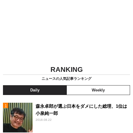
RANKING
ニュースの人気記事ランキング
Daily
Weekly
森永卓郎が選ぶ日本をダメにした総理、1位は
小泉純一郎
2018.08.22