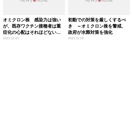
オミクロン株 感染力は強い
初動での対策を厳しくするべ
が、既存ワクチン接種者は重
き ～オミクロン株を警戒、
症化の心配はそれほどないと
政府が水際対策を強化
の指摘
2021.12.01
2021.11.29