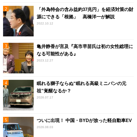
「外為特会の含み益約37兆円」を経済対策の財
源にできる「根拠」 高橋洋一が解説
2022.10.12
亀井静香が言及『高市早苗氏は初の女性総理に
なる可能性がある』
2023.12.27
眠れる獅子ならぬ“眠れる高級ミニバンの元
祖”覚醒なるか？
2026.07.17
ついに出現！ 中国・BYDが放った軽自動車EV
2026.08.03