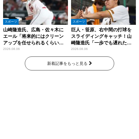
スポーツ
スポーツ
山崎隆造氏、広島・佐々木に
巨人・笹原、右中間の打球を
エール「将来的にはクリーン
スライディングキャッチ！山
アップを任せられるくらいま
崎隆造氏「一歩でも遅れた
では成長して」
ら…」
2026.08.06
2026.08.06
新着記事をもっと見る