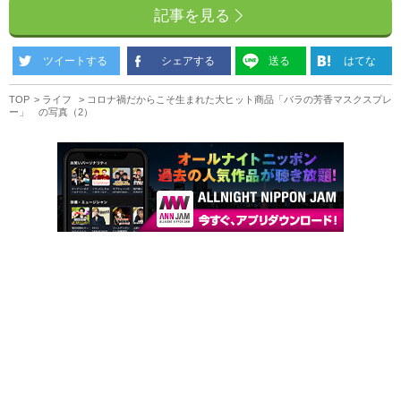
記事を見る
ツイートする
シェアする
送る
はてな
TOP
ライフ
コロナ禍だからこそ生まれた大ヒット商品「バラの芳香マスクスプレ
ー」 の写真（2）