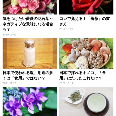
気をつけたい薔薇の花言葉～
コレで覚える！「薔薇」の書
ネガティブな意味になる場合
き方！
も？
2017.10.22
2019.05.05
日本で使われる塩、用途の多
日本で採れるキノコ、「食
くは「食用」ではない？
用」はたったこれだけ？
2021.11.26
2021.10.19