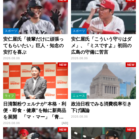
スポーツ
スポーツ
安仁屋氏「後輩だけに頑張っ
安仁屋氏「こういう守りはダ
てもらいたい」巨人・知念の
メ」、「ミスですよ」初回の
安打を喜ぶ
広島の守備に苦言
2026.08.06
2026.08.06
NEW
NEW
ライフ
ニュース
日清製粉ウェルナが“本格・利
政治日程でみる消費税率引き
便・即食・健康”を軸に新商品
下げ議論
を展開 「マ・マー」「青の
2026.08.06
洞窟」ブランドを強化
2026.08.06
AD
NEW
NEW