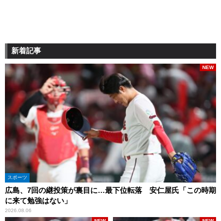
新着記事
NEW
スポーツ
広島、7回の継投策が裏目に…最下位転落 安仁屋氏「この時期
に来て勉強はない」
2026.08.06
NEW
NEW