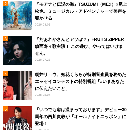
『モアナと伝説の海』TSUZUMI（ME:I）×尾上
松也、ミュージカル・アドベンチャーで美声を
響かせる
2026.08.01
『だぁれかさんとアソぼ？』FRUITS ZIPPER
鎮西寿々歌主演！ この遊び、やってはいけま
せん。
2026.07.25
朝井リョウ、知花くららが特別審査員を務めた
エッセイコンテストの特別番組「#いまあなた
に伝えたいこと」
2026.08.04
「いつでも肩は温まっております」デビュー30
周年の西川貴教が『オールナイトニッポン』に
登場！
2026.08.03