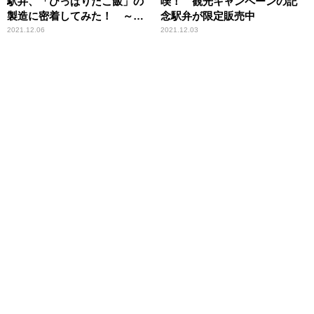
駅弁、「ひっぱりだこ飯」の
喫！ 観光キャンペーンの記
製造に密着してみた！ ～神
念駅弁が限定販売中
戸駅弁・淡路屋
2021.12.06
2021.12.03