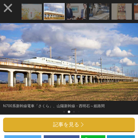
N700系新幹線電車「さくら」、山陽新幹線・西明石～姫路間
記事を見る