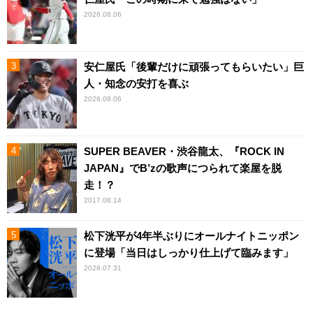
2026.08.06
安仁屋氏「後輩だけに頑張ってもらいたい」巨
人・知念の安打を喜ぶ
2026.08.06
SUPER BEAVER・渋谷龍太、『ROCK IN
JAPAN』でB’zの歌声につられて楽屋を脱
走！？
2017.08.14
松下洸平が4年半ぶりにオールナイトニッポン
に登場「当日はしっかり仕上げて臨みます」
2026.07.31