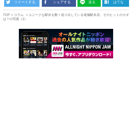
ツイートする
シェアする
送る
はてな
TOP
コラム
ユニークな駅弁を数々送り出している老舗駅弁店、そのヒットのカギ
は？の写真（2）