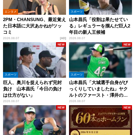
エンタメ
スポーツ
2PM・CHANSUNG、最近覚え
山本昌氏「役割は果たせてい
た日本語に大沢あかねがツッ
る」レギュラーを掴んだ巨人2
コミ
年目の新人王候補
2026.08.07
AD
2026.08.07
NEW
NEW
スポーツ
スポーツ
巨人、奥川を捉えられず完封
山本昌氏「大城選手自身がび
負け 山本昌氏「今日の負け
っくりしていましたね」ヤク
は仕方がない」
ルトのファースト・澤井の判
断を評価
2026.08.07
2026.08.07
NEW
NEW