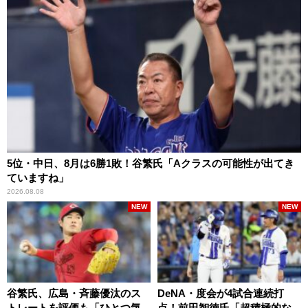
5位・中日、8月は6勝1敗！谷繁氏「Aクラスの可能性が出てき
ていますね」
2026.08.08
NEW
NEW
谷繁氏、広島・斉藤優汰のス
DeNA・度会が4試合連続打
トレートを評価も「ひとつ気
点！前田智徳氏「超積極的な