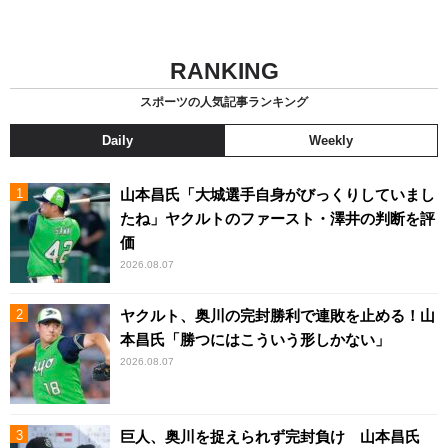
RANKING
スポーツの人気記事ランキング
Daily
Weekly
山本昌氏「大城選手自身がびっくりしていまし
たね」ヤクルトのファースト・澤井の判断を評
価
2026.08.07
ヤクルト、奥川の完封勝利で連敗を止める！山
本昌氏「勝つにはこういう形しかない」
2026.08.07
巨人、奥川を捉えられず完封負け 山本昌氏