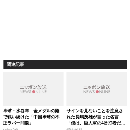
関連記事
卓球・水谷隼 金メダルの陰
サインを見ないことを注意さ
で戦い続けた「中国卓球の不
れた長嶋茂雄が言った名言
正ラバー問題」
「僕は、巨人軍の4番打者だ
よ。サインなんて、“打て”以
2021.07.27
2018.12.18