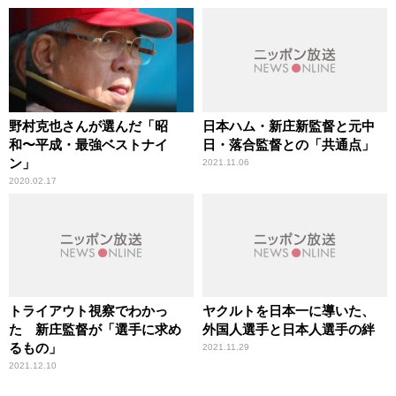
外に、あるわけないじゃな
い」
野村克也さんが選んだ「昭
日本ハム・新庄新監督と元中
和〜平成・最強ベストナイ
日・落合監督との「共通点」
ン」
2021.11.06
2020.02.17
トライアウト視察でわかっ
ヤクルトを日本一に導いた、
た 新庄監督が「選手に求め
外国人選手と日本人選手の絆
るもの」
2021.11.29
2021.12.10