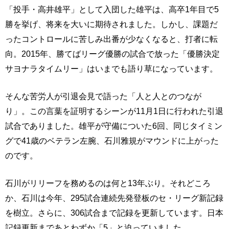
「投手・高井雄平」として入団した雄平は、高卒1年目で5
勝を挙げ、将来を大いに期待されました。しかし、課題だ
ったコントロールに苦しみ出番が少なくなると、打者に転
向。2015年、勝てばリーグ優勝の試合で放った「優勝決定
サヨナラタイムリー」はいまでも語り草になっています。
そんな苦労人が引退会見で語った「人と人とのつなが
り」。この言葉を証明するシーンが11月1日に行われた引退
試合でありました。雄平が守備についた6回、同じタイミン
グで41歳のベテラン左腕、石川雅規がマウンドに上がった
のです。
石川がリリーフを務めるのは何と13年ぶり。それどころ
か、石川は今年、295試合連続先発登板のセ・リーグ新記録
を樹立。さらに、306試合まで記録を更新しています。日本
記録更新まであとわずか「5」と迫っていました。