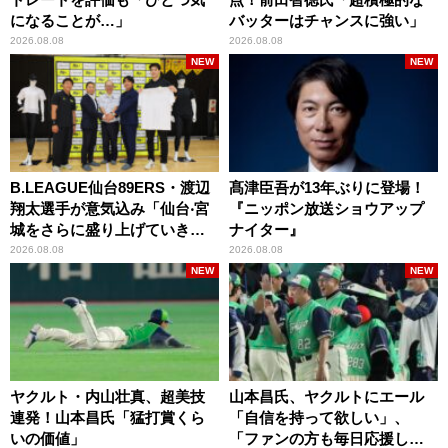
になることが…」
バッターはチャンスに強い」
2026.08.08
2026.08.08
NEW
NEW
B.LEAGUE仙台89ERS・渡辺
髙津臣吾が13年ぶりに登場！
翔太選手が意気込み「仙台‧宮
『ニッポン放送ショウアップ
城をさらに盛り上げていきた
ナイター』
いです」
2026.08.08
2026.08.08
NEW
NEW
ヤクルト・内山壮真、超美技
山本昌氏、ヤクルトにエール
連発！山本昌氏「猛打賞くら
「自信を持って欲しい」、
いの価値」
「ファンの方も毎日応援して