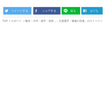
ツイートする
シェアする
送る
はてな
TOP
スポーツ
亀井・大竹・雄平・岩田……引退選手「最後の言葉」のストーリー