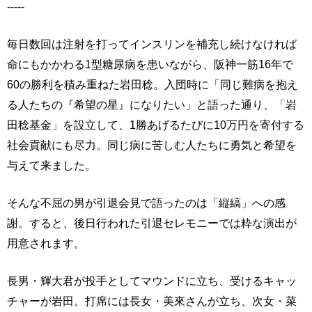
-----
毎日数回は注射を打ってインスリンを補充し続けなければ
命にもかかわる1型糖尿病を患いながら、阪神一筋16年で
60の勝利を積み重ねた岩田稔。入団時に「同じ難病を抱え
る人たちの『希望の星』になりたい」と語った通り、「岩
田稔基金」を設立して、1勝あげるたびに10万円を寄付する
社会貢献にも尽力。同じ病に苦しむ人たちに勇気と希望を
与えて来ました。
そんな不屈の男が引退会見で語ったのは「縦縞」への感
謝。すると、後日行われた引退セレモニーでは粋な演出が
用意されます。
長男・輝大君が投手としてマウンドに立ち、受けるキャッ
チャーが岩田。打席には長女・美來さんが立ち、次女・菜