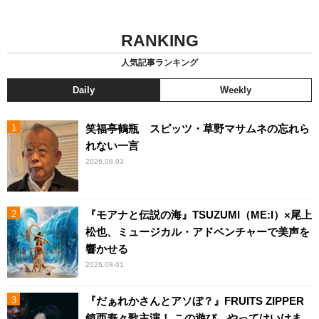
RANKING
人気記事ランキング
Daily
Weekly
笑福亭鶴瓶 スピッツ・草野マサムネの忘れら
れない一言
2026.08.03
『モアナと伝説の海』TSUZUMI（ME:I）×尾上
松也、ミュージカル・アドベンチャーで美声を
響かせる
2026.08.01
『だぁれかさんとアソぼ？』FRUITS ZIPPER
鎮西寿々歌主演！ この遊び、やってはいけま