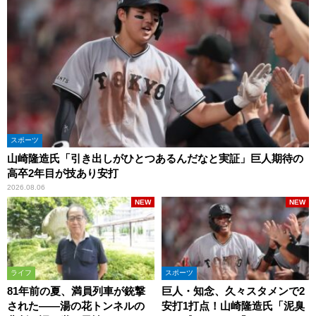
スポーツ
山崎隆造氏「引き出しがひとつあるんだなと実証」巨人期待の
高卒2年目が技あり安打
2026.08.06
NEW
NEW
ライフ
スポーツ
81年前の夏、満員列車が銃撃
巨人・知念、久々スタメンで2
された――湯の花トンネルの
安打1打点！山崎隆造氏「泥臭