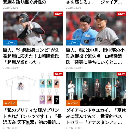
悲劇を語り継ぐ男性の
さを感じる」、「ジャイアン
ツには少ないタイプ」
2026.08.06
2026.08.05
NEW
NEW
スポーツ
スポーツ
巨人、“沖縄出身コンビ”が先
巨人、8回は中川、田中瑛の小
発起用に応えた！山崎隆造氏
刻み継投で無失点 山崎隆造
「起用が当たった」
氏「確実に勝ちにいくとこ
ろ」
2026.08.05
2026.08.05
NEW
NEW
エンタメ
エンタメ
「私のプリティな顔がプリン
ダイアモンド✡ユカイ、「夏休
トされたTシャツです！」『長
みに読んでみて」世界的ベス
浜広奈 天下無双』初の番組グ
トセラー『アナスタシア』を
ッズ発売
紹介
2026.08.05
2026.08.05