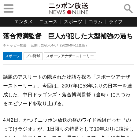
エンタメ
ニュース
スポーツ
コラム
ライフ
落合博満監督 巨人が犯した大型補強の過ち
チャッピー加藤
公開：
2020-04-07
（
2020-04-11
更新）
スポーツ
プロ野球
スポーツアナザーストーリー
話題のアスリートの隠された物語を探る「スポーツアナザ
ーストーリー」。今回は、2007年に53年ぶりの日本一を達
成した、中日ドラゴンズ・落合博満監督（当時）にまつわ
るエピソードを取り上げる。
4月2日、かつてニッポン放送の昼のワイド番組だった『の
ってけラジオ』が、1日限りの特番として10年ぶりに復活し