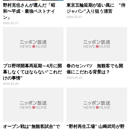
野村克也さんが選んだ「昭
東京五輪延期が追い風に ”侍
和〜平成・最強ベストナイ
ジャパン”入り狙う清宮
ン」
2020.03.27
2020.02.17
プロ野球開幕再延期～4月に開
春のセンバツ 無観客でも開
幕しなくてはならない“これだ
催にこだわる背景は？
けの事情”
2020.03.10
2020.03.26
オープン戦は“無観客試合”で
“野村再生工場” 山﨑武司が野