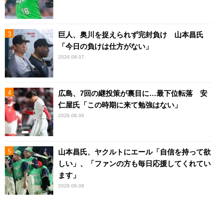
巨人、奥川を捉えられず完封負け 山本昌氏
「今日の負けは仕方がない」
2026.08.07
広島、7回の継投策が裏目に…最下位転落 安
仁屋氏「この時期に来て勉強はない」
2026.08.06
山本昌氏、ヤクルトにエール「自信を持って欲
しい」、「ファンの方も毎日応援してくれてい
ます」
2026.08.08