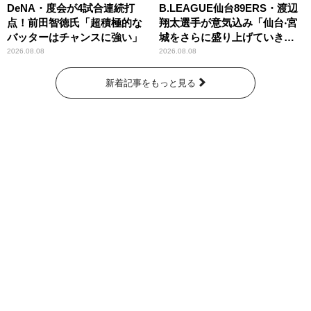
DeNA・度会が4試合連続打
B.LEAGUE仙台89ERS・渡辺
点！前田智徳氏「超積極的な
翔太選手が意気込み「仙台‧宮
バッターはチャンスに強い」
城をさらに盛り上げていきた
いです」
2026.08.08
2026.08.08
新着記事をもっと見る