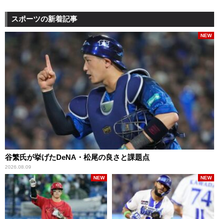
スポーツの新着記事
NEW
谷繁氏が挙げたDeNA・松尾の良さと課題点
2026.08.09
NEW
NEW