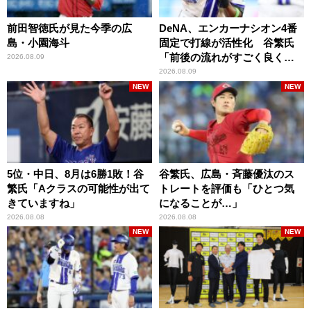
前田智徳氏が見た今季の広
DeNA、エンカーナシオン4番
島・小園海斗
固定で打線が活性化 谷繁氏
「前後の流れがすごく良くな
2026.08.09
りましたね」
2026.08.09
NEW
NEW
5位・中日、8月は6勝1敗！谷
谷繁氏、広島・斉藤優汰のス
繁氏「Aクラスの可能性が出て
トレートを評価も「ひとつ気
きていますね」
になることが…」
2026.08.08
2026.08.08
NEW
NEW