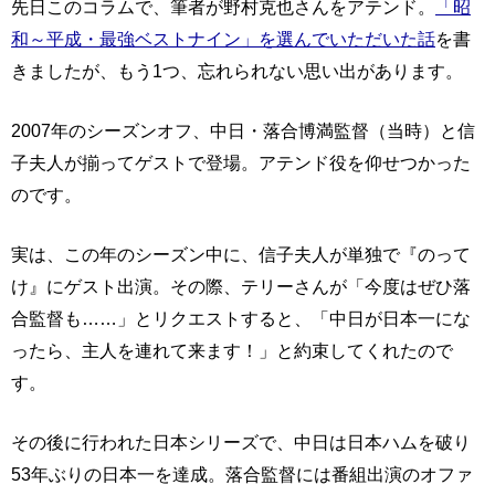
先日このコラムで、筆者が野村克也さんをアテンド。
「昭
和～平成・最強ベストナイン」を選んでいただいた話
を書
きましたが、もう1つ、忘れられない思い出があります。
2007年のシーズンオフ、中日・落合博満監督（当時）と信
子夫人が揃ってゲストで登場。アテンド役を仰せつかった
のです。
実は、この年のシーズン中に、信子夫人が単独で『のって
け』にゲスト出演。その際、テリーさんが「今度はぜひ落
合監督も……」とリクエストすると、「中日が日本一にな
ったら、主人を連れて来ます！」と約束してくれたので
す。
その後に行われた日本シリーズで、中日は日本ハムを破り
53年ぶりの日本一を達成。落合監督には番組出演のオファ