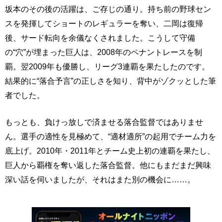
坂本のその後の活躍は、ご存じの通り。持ち前の野球セン
スを発揮してショートのレギュラーを奪い、二岡は復帰
後、サード転向を余儀なくされました。こうして守備
の“穴”が埋まった巨人は、2008年のペナントレースを制
覇。翌2009年も優勝し、リーグ3連覇を果たしたのです。
結果的に“落合予言”の正しさを知り、背中がゾクッとした筆
者でした。
もっとも、負けっ放しで済ませる落合監督ではありませ
ん。選手の適性を見極めて、“適材適所”の起用でチーム力を
底上げ。2010年・2011年とチーム史上初の連覇を果たし、
巨人から覇権を奪い返した落合監督。他にもまだまだ興味
深い話を伺いましたが、それはまた別の機会に……。