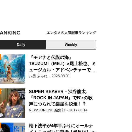
ANKING
エンタメの人気記事ランキング
Daily
Weekly
『モアナと伝説の海』
TSUZUMI（ME:I）×尾上松也、ミ
ュージカル・アドベンチャーで美
N
声を響かせる
八雲 ふみね
2026.08.01
SUPER BEAVER・渋谷龍太、
『ROCK IN JAPAN』でB’zの歌
声につられて楽屋を脱走！？
NEWS ONLINE 編集部
2017.08.14
松下洸平が4年半ぶりにオールナ
イトニッポンに登場「当日はしっ