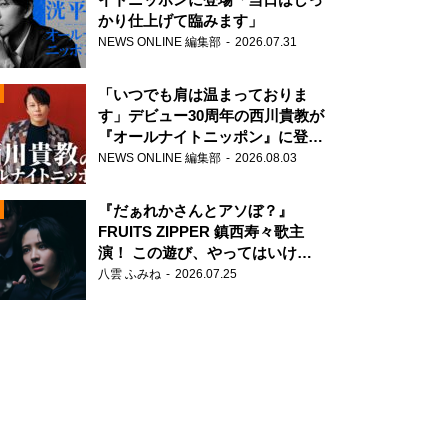
かり仕上げて臨みます」
NEWS ONLINE 編集部
2026.07.31
「いつでも肩は温まっておりま
す」デビュー30周年の西川貴教が
『オールナイトニッポン』に登
場！
NEWS ONLINE 編集部
2026.08.03
N
『だぁれかさんとアソぼ？』
FRUITS ZIPPER 鎮西寿々歌主
演！ この遊び、やってはいけま
せん。
八雲 ふみね
2026.07.25
N