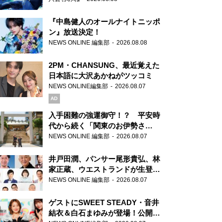
『中島健人のオールナイトニッポ
ン』放送決定！
NEWS ONLINE 編集部
2026.08.08
2PM・CHANSUNG、最近覚えた
日本語に大沢あかねがツッコミ
NEWS ONLINE編集部
2026.08.07
AD
入手困難の強運御守！？ 平安時
代から続く「関東のお伊勢さ
ま」、芝大神宮にてランパンプス
NEWS ONLINE 編集部
2026.08.07
が合格祈願！
井戸田潤、パンサー尾形貴弘、林
家正蔵、ウエストランドが生登
場！『ラジオビバリー昼ズ』
NEWS ONLINE 編集部
2026.08.07
ゲストにSWEET STEADY・音井
結衣＆白石まゆみが登場！公開収