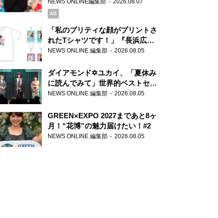
録で素顔全開！
NEWS ONLINE編集部
2026.08.07
AD
「私のプリティな顔がプリントさ
れたTシャツです！」『長浜広奈
天下無双』初の番組グッズ発売
NEWS ONLINE 編集部
2026.08.05
ダイアモンド✡ユカイ、「夏休み
に読んでみて」世界的ベストセラ
ー『アナスタシア』を紹介
NEWS ONLINE 編集部
2026.08.05
GREEN×EXPO 2027まであと8ヶ
月！“花博”の魅力届けたい！#2
NEWS ONLINE 編集部
2026.08.05