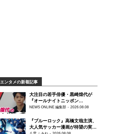
エンタメの新着記事
大注目の若手俳優・黒崎煌代が
『オールナイトニッポン
0(ZERO)』に初登場「今からとて
NEWS ONLINE 編集部
2026.08.08
もワクワクしております！」
『ブルーロック』高橋文哉主演、
大人気サッカー漫画が待望の実写
映画に
八雲 ふみね
2026.08.08