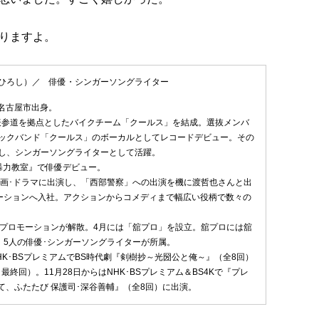
りますよ。
ひろし）／ 俳優・シンガーソングライター
県名古屋市出身。
宿･表参道を拠点としたバイクチーム「クールス」を結成。選抜メンバ
ックバンド「クールス」のボーカルとしてレコードデビュー。その
し、シンガーソングライターとして活躍。
『暴力教室』で俳優デビュー。
映画･ドラマに出演し、「西部警察」への出演を機に渡哲也さんと出
ーションへ入社。アクションからコメディまで幅広い役柄で数々の
石原プロモーションが解散。4月には「舘プロ」を設立。舘プロには舘
、5人の俳優･シンガーソングライターが所属。
NHK･BSプレミアムでBS時代劇『剣樹抄～光圀公と俺～』（全8回）
日最終回）。11月28日からはNHK･BSプレミアム＆BS4Kで『プレ
て、ふたたび 保護司･深谷善輔』（全8回）に出演。