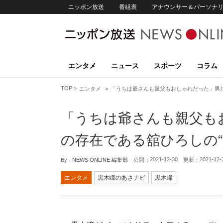
ニッポン放送
番組表
アナウンサー＆パーソナ
エンタメ
ニュース
スポーツ
コラム
TOP
エンタメ
「うちは爺さんも親父もおしゃれだった」男た
「うちは爺さんも親父も
の存在である舘ひろしの“
2021-12-30
2021-12-
By -
NEWS ONLINE 編集部
公開：
更新：
エンタメ
黒木瞳のあさナビ
黒木瞳