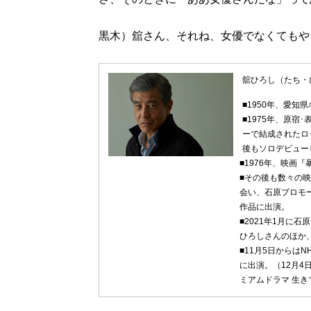
黒木）舘さん、それね、女優でなくてもや
舘ひろし（たち・
■1950年、愛知
■1975年、原
ーで結成されたロ
後もソロデビュー
■1976年、映画
■その後も数々の
会い、石原プロモ
作品に出演。
■2021年1月に
ひろしさんのほか
■11月5日からは
に出演。（12月4
ミアムドラマ 生き