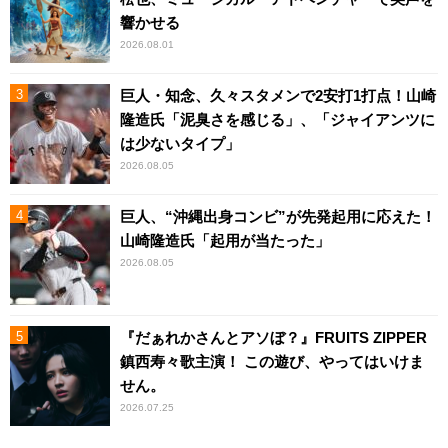
響かせる
2026.08.01
巨人・知念、久々スタメンで2安打1打点！山崎
隆造氏「泥臭さを感じる」、「ジャイアンツに
は少ないタイプ」
2026.08.05
巨人、“沖縄出身コンビ”が先発起用に応えた！
山崎隆造氏「起用が当たった」
2026.08.05
『だぁれかさんとアソぼ？』FRUITS ZIPPER
鎮西寿々歌主演！ この遊び、やってはいけま
せん。
2026.07.25