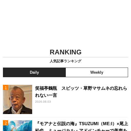
RANKING
人気記事ランキング
Daily
Weekly
笑福亭鶴瓶 スピッツ・草野マサムネの忘れら
れない一言
2026.08.03
『モアナと伝説の海』TSUZUMI（ME:I）×尾上
松也、ミュージカル・アドベンチャーで美声を