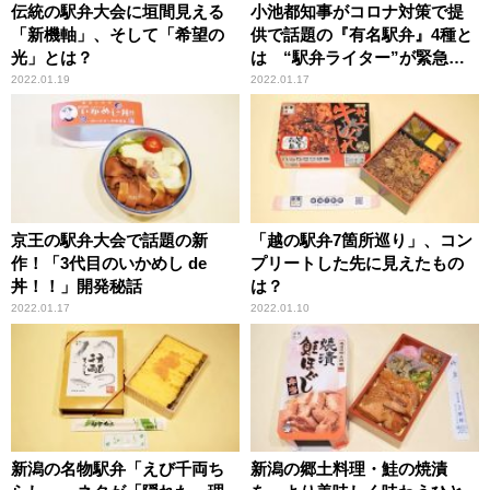
伝統の駅弁大会に垣間見える
小池都知事がコロナ対策で提
「新機軸」、そして「希望の
供で話題の『有名駅弁』4種と
光」とは？
は “駅弁ライター”が緊急詳
細解説！
2022.01.19
2022.01.17
京王の駅弁大会で話題の新
「越の駅弁7箇所巡り」、コン
作！「3代目のいかめし de
プリートした先に見えたもの
丼！！」開発秘話
は？
2022.01.17
2022.01.10
新潟の名物駅弁「えび千両ち
新潟の郷土料理・鮭の焼漬