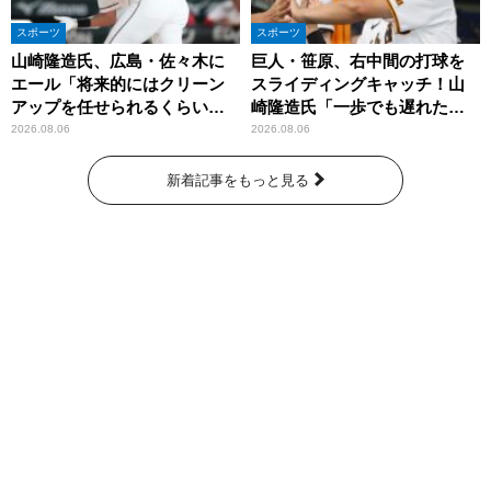
スポーツ
スポーツ
山崎隆造氏、広島・佐々木に
巨人・笹原、右中間の打球を
エール「将来的にはクリーン
スライディングキャッチ！山
アップを任せられるくらいま
崎隆造氏「一歩でも遅れた
では成長して」
ら…」
2026.08.06
2026.08.06
新着記事をもっと見る