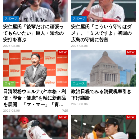
スポーツ
スポーツ
安仁屋氏「後輩だけに頑張っ
安仁屋氏「こういう守りはダ
てもらいたい」巨人・知念の
メ」、「ミスですよ」初回の
安打を喜ぶ
広島の守備に苦言
2026.08.06
2026.08.06
NEW
NEW
ライフ
ニュース
日清製粉ウェルナが“本格・利
政治日程でみる消費税率引き
便・即食・健康”を軸に新商品
下げ議論
を展開 「マ・マー」「青の
2026.08.06
洞窟」ブランドを強化
2026.08.06
AD
NEW
NEW