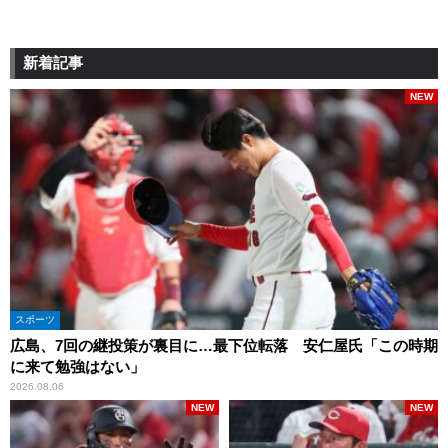
新着記事
NEW
スポーツ
広島、7回の継投策が裏目に…最下位転落 安仁屋氏「この時期
に来て勉強はない」
2026.08.06
NEW
NEW