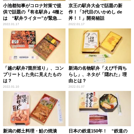
小池都知事がコロナ対策で提
京王の駅弁大会で話題の新
供で話題の『有名駅弁』4種と
作！「3代目のいかめし de
は “駅弁ライター”が緊急詳
丼！！」開発秘話
細解説！
2022.01.17
2022.01.17
「越の駅弁7箇所巡り」、コン
新潟の名物駅弁「えび千両ち
プリートした先に見えたもの
らし」、ネタが「隠れた」理
は？
由とは？
2022.01.10
2022.01.07
新潟の郷土料理・鮭の焼漬
日本の鉄道150年！ “鉄道の