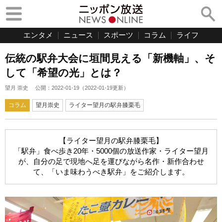
エンタメ
ニュース
スポーツ
コラム
ライフ
伝統の駅弁大会に垣間見える「新機軸」、そ
して「希望の光」とは？
望月 崇史
公開：
2022-01-19
（
2022-01-19
更新）
コラム
望月崇史
ライター望月の駅弁膝栗毛
【ライター望月の駅弁膝栗毛】
「駅弁」食べ歩き20年・5000個の放送作家・ライター望月
が、自分の足で現地へ足を運びながら名作・新作合わせ
て、「いま味わうべき駅弁」をご紹介します。