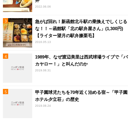
弁
2022.06.06
急がば回れ！新函館北斗駅の乗換えでしくじる
な！！～函館駅「北の駅弁屋さん」(1,300円)
【ライター望月の駅弁膝栗毛】
2016.05.13
1989年、なぜ渡辺美里は西武球場ライブで「バ
カヤロー！」と叫んだのか
2019.08.31
甲子園球児たちを70年近く泊める宿～「甲子園
ホテル夕立荘」の歴史
2019.08.24