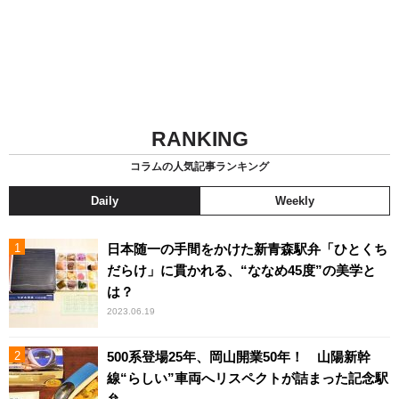
RANKING
コラムの人気記事ランキング
Daily
Weekly
日本随一の手間をかけた新青森駅弁「ひとくち
だらけ」に貫かれる、“ななめ45度”の美学と
は？
2023.06.19
500系登場25年、岡山開業50年！ 山陽新幹
線“らしい”車両へリスペクトが詰まった記念駅