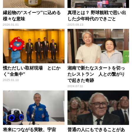
縁起物の“スイーツ”に込める
真理とは？ 野球観戦で思い出
様々な意味
した少年時代のできごと
2026.01.01
2025.09.13
慌ただしい取材現場 とにか
湘南で新たなスタートを切っ
く“全集中”
たレストラン 人との繋がり
で起きた奇跡
2025.01.10
2024.07.11
将来につながる実験、宇宙
普通の人にもできることがあ