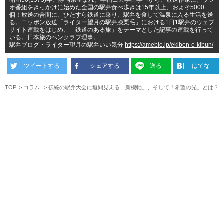
オ番組をきっかけに始めた全国の駅弁食べ歩きは15年以上、およそ5000
個！放送の合間に、ひたすら鉄道に乗り、駅弁を食して温泉に入る生活を送
る。ニッポン放送「ライター望月の駅弁膝栗毛」における1日1駅弁のウェブ
サイト連載をはじめ、「鉄道のある旅」をテーマとした記事の連載を行って
いる。日本旅のペンクラブ理事。
駅弁ブログ・ライター望月の駅弁いい気分
https://ameblo.jp/ekiben-e-kibun/
ツイートする
シェアする
送る
はてな
TOP
コラム
伝統の駅弁大会に垣間見える「新機軸」、そして「希望の光」とは？