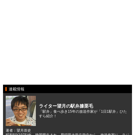
連載情報
ライター望月の駅弁膝栗毛
「駅弁」食べ歩き15年の放送作家が「1日1駅弁」ひた
すら紹介！
著者：望月崇史
昭和50(1975)年、静岡県生まれ。早稲田大学在学中から、放送作家に。ラジ