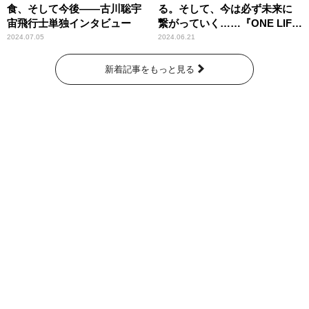
食、そして今後――古川聡宇
る。そして、今は必ず未来に
宙飛行士単独インタビュー
繋がっていく……『ONE LIFE
奇跡が繋いだ6000の命』
2024.07.05
2024.06.21
新着記事をもっと見る