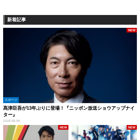
新着記事
NEW
スポーツ
髙津臣吾が13年ぶりに登場！『ニッポン放送ショウアップナイ
ター』
2026.08.08
NEW
NEW