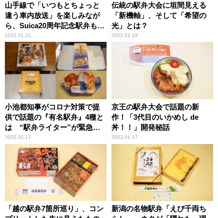
山手線で「いつもとちょっと
伝統の駅弁大会に垣間見える
違う車内放送」を楽しみなが
「新機軸」、そして「希望の
ら、Suica20周年記念駅弁も新
光」とは？
発見！
2022.01.21
2022.01.19
小池都知事がコロナ対策で提
京王の駅弁大会で話題の新
供で話題の『有名駅弁』4種と
作！「3代目のいかめし de
は “駅弁ライター”が緊急詳
丼！！」開発秘話
細解説！
2022.01.17
2022.01.17
「越の駅弁7箇所巡り」、コン
新潟の名物駅弁「えび千両ち