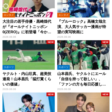
エンタメ
エンタメ
大注目の若手俳優・黒崎煌代
『ブルーロック』高橋文哉主
が『オールナイトニッポン
演、大人気サッカー漫画が待
0(ZERO)』に初登場「今から
望の実写映画に
とてもワクワクしておりま
2026.08.08
2026.08.08
す！」
NEW
NEW
スポーツ
スポーツ
ヤクルト・内山壮真、超美技
山本昌氏、ヤクルトにエール
連発！山本昌氏「猛打賞くら
「自信を持って欲しい」、
いの価値」
「ファンの方も毎日応援して
くれています」
2026.08.08
2026.08.08
NEW
NEW