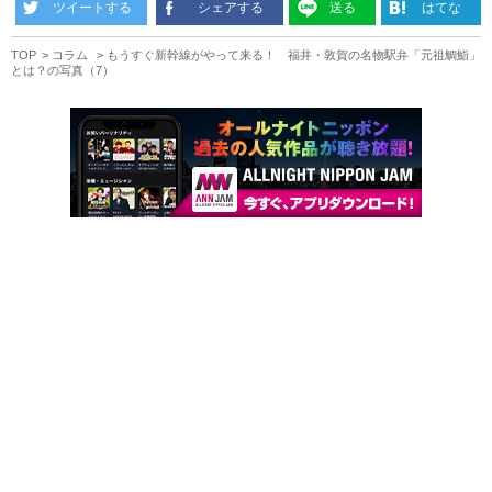
ツイートする
シェアする
送る
はてな
TOP
コラム
もうすぐ新幹線がやって来る！ 福井・敦賀の名物駅弁「元祖鯛鮨」
とは？の写真（7）