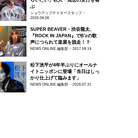
ぶ
ショウアップナイタースタッフ
2026.08.06
SUPER BEAVER・渋谷龍太、
『ROCK IN JAPAN』でB’zの歌
声につられて楽屋を脱走！？
N
NEWS ONLINE 編集部
2017.08.14
AD
イメトレから。 わからなかったらYouTube。
松下洸平が4年半ぶりにオールナ
イトニッポンに登場「当日はしっ
かり仕上げて臨みます」
NEWS ONLINE 編集部
2026.07.31
2