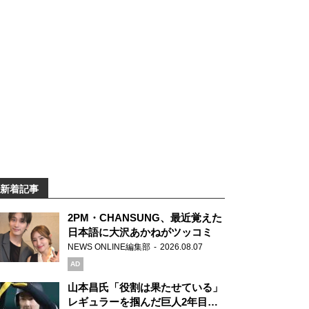
新着記事
2PM・CHANSUNG、最近覚えた
日本語に大沢あかねがツッコミ
NEWS ONLINE編集部
2026.08.07
AD
山本昌氏「役割は果たせている」
レギュラーを掴んだ巨人2年目の