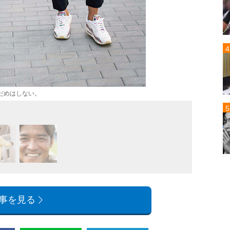
だめはしない。
料理は
事を見る