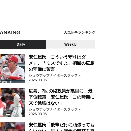
ANKING
人気記事ランキング
Daily
Weekly
安仁屋氏「こういう守りはダ
メ」、「ミスですよ」初回の広島
の守備に苦言
N
ショウアップナイタースタッフ
2026.08.06
広島、7回の継投策が裏目に…最
下位転落 安仁屋氏「この時期に
来て勉強はない」
ショウアップナイタースタッフ
2026.08.06
安仁屋氏「後輩だけに頑張っても
らいたい」巨人・知念の安打を喜