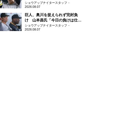
新人王候補
ショウアップナイタースタッフ
2026.08.07
巨人、奥川を捉えられず完封負
け 山本昌氏「今日の負けは仕方
がない」
ショウアップナイタースタッフ
2026.08.07