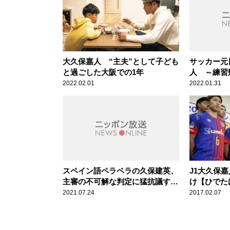
大久保嘉人 “主夫”として子ども
サッカー元
と過ごした大阪での1年
人 ～練習
めよう」と
2022.02.01
2022.01.31
スペイン語ペラペラの久保建英、
J1大久保
主審の不可解な判定に猛抗議する
け【ひでた
シーンも ～20歳にしてチームを
2021.07.24
2017.02.07
引っ張るその“メンタル”