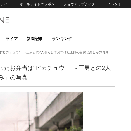
リティー
オールナイトニッポン
ショウアップナイター
イベント
ライフ
新着記事
ランキング
“ピカチュウ” ～三男との2人暮らしで見つけた主婦の苦労と楽しみの写真
たお弁当は“ピカチュウ” ～三男との2人
み」の写真