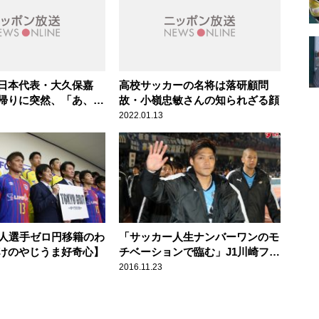
日本代表・大久保嘉
高校サッカーの名将は落研顧問
帰りに突然、「あ、や
故・小嶺忠敏さんの知られざる顔
思った
2022.01.13
嘉人選手ゼロ円移籍のわ
「サッカー人生ナンバーワンのモ
けのやじうま好奇心】
チベーションで臨む」J1川崎フロ
ンターレFW・大久保嘉人(34歳)
2016.11.23
スポーツ人間模様