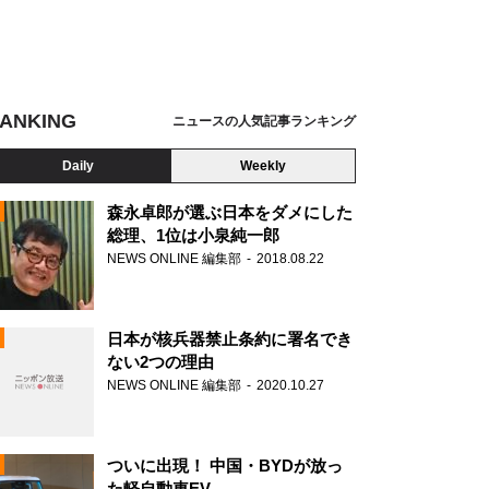
ANKING
ニュースの人気記事ランキング
Daily
Weekly
森永卓郎が選ぶ日本をダメにした
総理、1位は小泉純一郎
NEWS ONLINE 編集部
2018.08.22
N
日本が核兵器禁止条約に署名でき
ない2つの理由
NEWS ONLINE 編集部
2020.10.27
ついに出現！ 中国・BYDが放っ
た軽自動車EV