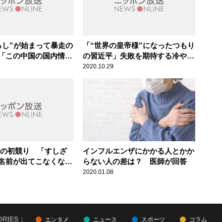
ろし”が始まって暴走の
「“世界の皇帝様”になったつもり
「この中国の国内情勢
の習近平」失敗を期待する冷やや
ごく面白い」辛坊治郎
かな人も中国共産党には多い
2020.10.29
ロの初競り 「すしざ
インフルエンザにかかる人とかか
名前が出てこなくなっ
らない人の差は？ 医師が回答
2020.01.08
ORIES：
エンタメ
ニュース
スポーツ
コラム