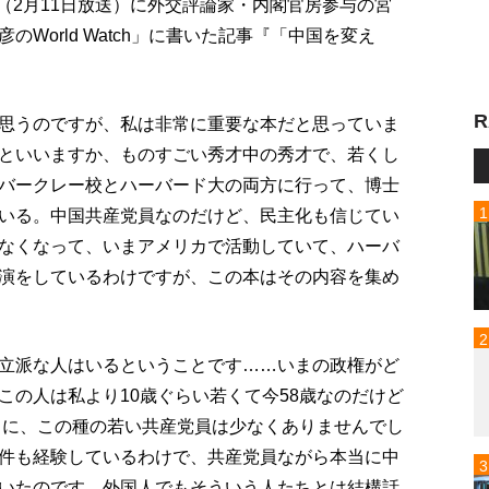
p!」（2月11日放送）に外交評論家・内閣官房参与の宮
World Watch」に書いた記事『「中国を変え
R
思うのですが、私は非常に重要な本だと思っていま
といいますか、ものすごい秀才中の秀才で、若くし
バークレー校とハーバード大の両方に行って、博士
いる。中国共産党員なのだけど、民主化も信じてい
なくなって、いまアメリカで活動していて、ハーバ
演をしているわけですが、この本はその内容を集め
立派な人はいるということです……いまの政権がど
この人は私より10歳ぐらい若くて今58歳なのだけど
ときに、この種の若い共産党員は少なくありませんでし
件も経験しているわけで、共産党員ながら本当に中
いたのです。外国人でもそういう人たちとは結構話