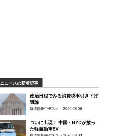
ニュースの新着記事
政治日程でみる消費税率引き下げ
議論
報道部畑中デスク
2026.08.06
ついに出現！ 中国・BYDが放っ
た軽自動車EV
報道部畑中デスク
2026.08.03