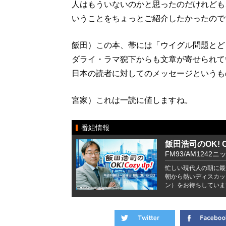
人はもういないのかと思ったのだけれども
いうことをちょっとご紹介したかったので
飯田）この本、帯には「ウイグル問題とど
ダライ・ラマ猊下からも文章が寄せられて
日本の読者に対してのメッセージというも
宮家）これは一読に値しますね。
番組情報
飯田浩司のOK! Co
FM93/AM1242ニ
忙しい現代人の朝に最
朝から熱いディスカッ
ン）をお待ちしていま