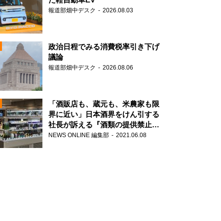
報道部畑中デスク
2026.08.03
政治日程でみる消費税率引き下げ
議論
報道部畑中デスク
2026.08.06
N
「酒販店も、蔵元も、米農家も限
界に近い」日本酒界をけん引する
社長が訴える『酒類の提供禁止』
N
策の大打撃
NEWS ONLINE 編集部
2021.06.08