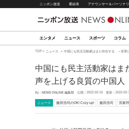
ニッポン放送
番組表
アナウンサー＆パーソナ
エンタメ
ニュース
スポーツ
コラム
TOP
ニュース
中国にも民主活動家はまだ存在する ～世界
中国にも民主活動家はま
声を上げる良質の中国人
2022-02-16
2022-02-
By -
NEWS ONLINE 編集部
公開：
更新：
ニュース
飯田浩司のOK! Cozy up!
飯田浩司
宮家