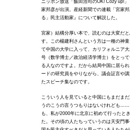
ニッポン放送「飯田浩司のOK! Cozy u
家邦彦が出演。産経新聞での連載「宮家邦彦の
る」民主活動家』について解説した。
宮家）結構分厚い本で、読むのは大変だと
す。この楊建利さんという方は一種の神童
て中国の大学に入って、カリフォルニア大
号（数学博士／政治経済学博士）をとって
る人なのですよ。だから結局中国に居られ
ードの研究員をやりながら、議会証言や講
たスピーチ集なのです。
こういう人を見ていると中国にもまだまだ
うのこうの言うつもりはないけれども……
も、私が2000年に北京に初めて行った
た。その頃の人たちっていうのは天安門事
国を民主化すべきだと思っている人たちが