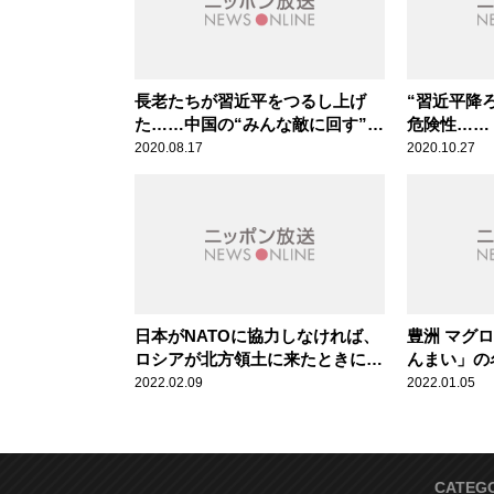
長老たちが習近平をつるし上げ
“習近平降
た……中国の“みんな敵に回す”外
危険性……
交姿勢に批判
の分析はす
2020.08.17
2020.10.27
が言及
日本がNATOに協力しなければ、
豊洲 マグ
ロシアが北方領土に来たときに欧
んまい」の
州は協力してくれない
たわけ
2022.02.09
2022.01.05
CATEG