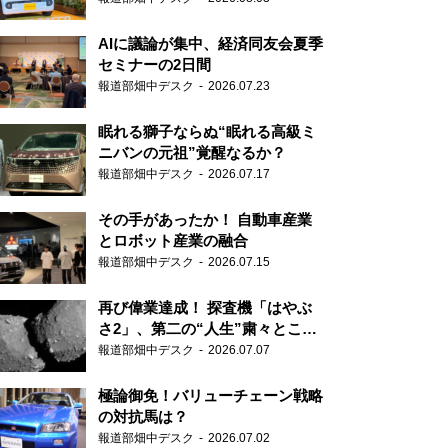
AIに議論が集中、経済同友会夏季
セミナーの2日間
報道部畑中デスク
2026.07.23
眠れる獅子ならぬ“眠れる高級ミ
ニバンの元祖”覚醒なるか？
報道部畑中デスク
2026.07.17
その手があったか！ 自動車産業
とロボット産業の融合
報道部畑中デスク
2026.07.15
再び偉業達成！ 探査機「はやぶ
さ2」、第二の“人生”粛々とこな
す
報道部畑中デスク
2026.07.07
極論御免！バリューチェーン戦略
の対抗馬は？
報道部畑中デスク
2026.07.02