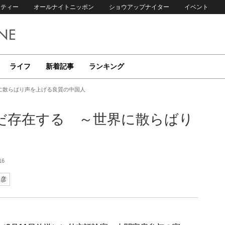
リティー
オールナイトニッポン
ショウアップナイター
イベント
ライフ
新着記事
ランキング
に散らばり声を上げる良質の中国人
だ存在する ～世界に散らばり
16
邦彦