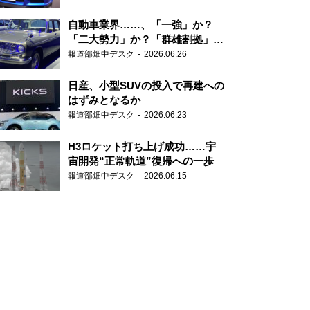
自動車業界……、「一強」か？
「二大勢力」か？「群雄割拠」
か？
報道部畑中デスク
2026.06.26
日産、小型SUVの投入で再建への
はずみとなるか
報道部畑中デスク
2026.06.23
H3ロケット打ち上げ成功……宇
宙開発“正常軌道”復帰への一歩
報道部畑中デスク
2026.06.15