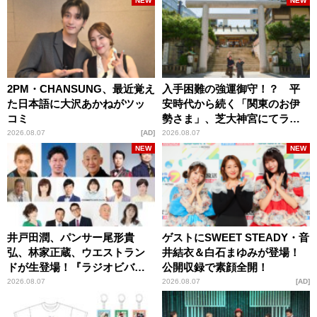
NEW
NEW
2PM・CHANSUNG、最近覚え
入手困難の強運御守！？ 平
た日本語に大沢あかねがツッ
安時代から続く「関東のお伊
コミ
勢さま」、芝大神宮にてラン
パンプスが合格祈願！
2026.08.07
AD
2026.08.07
NEW
NEW
井戸田潤、パンサー尾形貴
ゲストにSWEET STEADY・音
弘、林家正蔵、ウエストラン
井結衣＆白石まゆみが登場！
ドが生登場！『ラジオビバリ
公開収録で素顔全開！
ー昼ズ』
2026.08.07
2026.08.07
AD