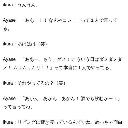
ikura：うんうん。
Ayase：「ああー！！ なんやコレ！」って１人で言って
る。
ikura：あははは（笑）
Ayase：「ああー、もう、ダメ！ こういう日はダメダメダ
メ！ ムリムリムリ！！」って本当に１人でやってる。
ikura：それやってるの？（笑）
Ayase：「あかん、あかん、あかん！ 酒でも飲むかー！」
って言ってね。
ikura：リビングに響き渡っているんですね。めっちゃ面白