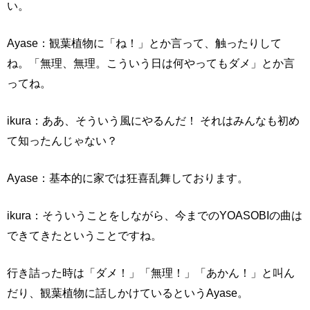
い。
Ayase：観葉植物に「ね！」とか言って、触ったりして
ね。「無理、無理。こういう日は何やってもダメ」とか言
ってね。
ikura：ああ、そういう風にやるんだ！ それはみんなも初め
て知ったんじゃない？
Ayase：基本的に家では狂喜乱舞しております。
ikura：そういうことをしながら、今までのYOASOBIの曲は
できてきたということですね。
行き詰った時は「ダメ！」「無理！」「あかん！」と叫ん
だり、観葉植物に話しかけているというAyase。