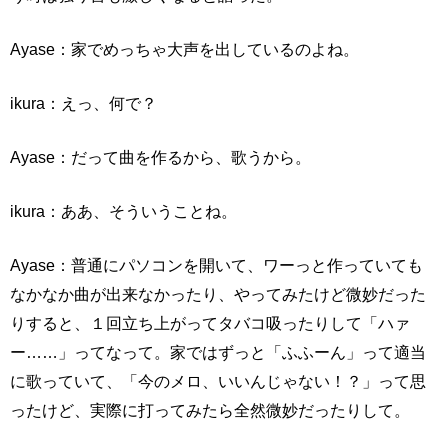
Ayase：家でめっちゃ大声を出しているのよね。
ikura：えっ、何で？
Ayase：だって曲を作るから、歌うから。
ikura：ああ、そういうことね。
Ayase：普通にパソコンを開いて、ワーっと作っていても
なかなか曲が出来なかったり、やってみたけど微妙だった
りすると、１回立ち上がってタバコ吸ったりして「ハァ
ー……」ってなって。家ではずっと「ふふーん」って適当
に歌っていて、「今のメロ、いいんじゃない！？」って思
ったけど、実際に打ってみたら全然微妙だったりして。