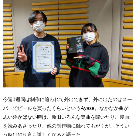
今週1週間は制作に追われて外出できず、外に出たのはスー
パーでビールを買ったくらいというAyase。なかなか曲が
思い浮かばない時は、新旧いろんな楽曲を聞いたり、漫画
を読みあさったり、他の制作物に触れてもがくが、そうい
う時は独り言も激しくなると語った。