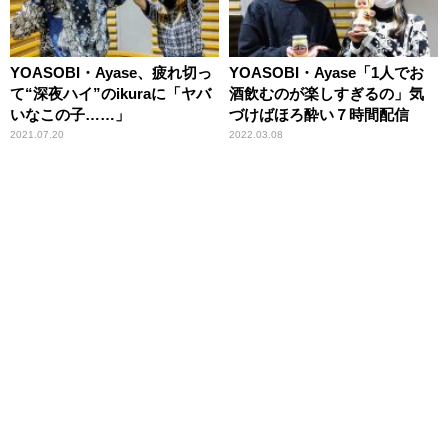
YOASOBI・Ayase、疲れ切っ
YOASOBI・Ayase「1人でお
て“深夜ハイ”のikuraに「ヤバ
酒飲むのが楽しすぎるの」気
いなこの子……」
づけばほろ酔い７時間配信
2021.07.20
2022.03.08