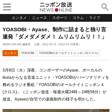
エンタメ
ニュース
スポーツ
コラム
ライフ
YOASOBI・Ayase、制作に詰まると独り言
連発「ダメダメダメ！ ムリムリムリ！！」
NEWS ONLINE 編集部
公開：
2022-03-15
（
2022-03-15
更新）
エンタメ
YOASOBI
YOASOBIのオールナイトニッポンX(クロス)
3月8日（火）深夜、コンポーザーのAyase、ボーカルの
ikuraからなる音楽ユニット・YOASOBIがパーソナリティを
務めるラジオ番組「YOASOBIのオールナイトニッポンＸ
(クロス)」（ニッポン放送・毎週火曜24時～24時58分）が
放送。Ayaseが自宅での楽曲制作の様子を明かした。