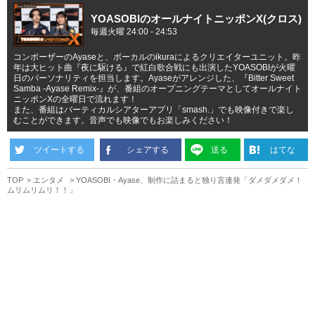
YOASOBIのオールナイトニッポンX(クロス)
毎週火曜 24:00 - 24:53
コンポーザーのAyaseと、ボーカルのikuraによるクリエイターユニット。昨
年は大ヒット曲『夜に駆ける』で紅白歌合戦にも出演したYOASOBIが火曜
日のパーソナリティを担当します。Ayaseがアレンジした、『Bitter Sweet
Samba -Ayase Remix-』が、番組のオープニングテーマとしてオールナイト
ニッポンXの全曜日で流れます！
また、番組はバーティカルシアターアプリ「smash.」でも映像付きで楽し
むことができます。音声でも映像でもお楽しみください！
ツイートする
シェアする
送る
はてな
TOP
エンタメ
YOASOBI・Ayase、制作に詰まると独り言連発「ダメダメダメ！
ムリムリムリ！！」