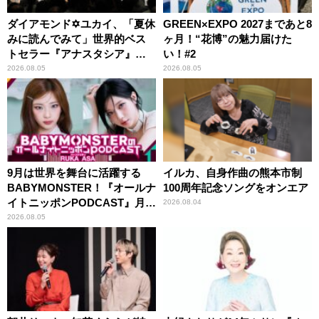
ダイアモンド✡ユカイ、「夏休
GREEN×EXPO 2027まであと8
みに読んでみて」世界的ベス
ヶ月！“花博”の魅力届けた
トセラー『アナスタシア』を
い！#2
紹介
2026.08.05
2026.08.05
9月は世界を舞台に活躍する
イルカ、自身作曲の熊本市制
BABYMONSTER！『オールナ
100周年記念ソングをオンエア
イトニッポンPODCAST』月替
2026.08.04
わりパーソナリティ
2026.08.05