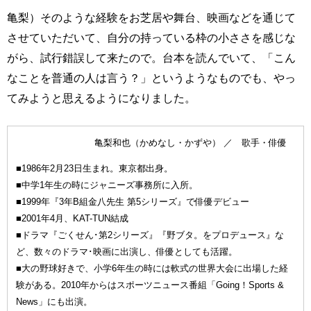
亀梨）そのような経験をお芝居や舞台、映画などを通じて
させていただいて、自分の持っている枠の小ささを感じな
がら、試行錯誤して来たので。台本を読んでいて、「こん
なことを普通の人は言う？」というようなものでも、やっ
てみようと思えるようになりました。
亀梨和也（かめなし・かずや） ／ 歌手・俳優
■1986年2月23日生まれ。東京都出身。
■中学1年生の時にジャニーズ事務所に入所。
■1999年『3年B組金八先生 第5シリーズ』で俳優デビュー
■2001年4月、KAT-TUN結成
■ドラマ『ごくせん･第2シリーズ』『野ブタ。をプロデュース』な
ど、数々のドラマ･映画に出演し、俳優としても活躍。
■大の野球好きで、小学6年生の時には軟式の世界大会に出場した経
験がある。2010年からはスポーツニュース番組「Going！Sports &
News」にも出演。