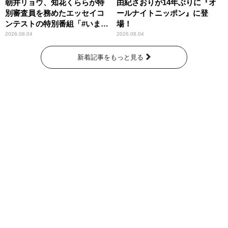
朝井リョウ、知花くららが特
由紀さおりが14年ぶりに『オ
別審査員を務めたエッセイコ
ールナイトニッポン』に登
ンテストの特別番組「#いまあ
場！
なたに伝えたいこと」
2026.08.04
2026.08.04
新着記事をもっと見る