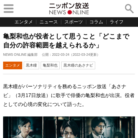
エンタメ
ニュース
スポーツ
コラム
ライフ
亀梨和也が役者として思うこと「どこまで
自分の許容範囲を越えられるか」
NEWS ONLINE 編集部
公開：
2022-03-24
（
2022-03-24
更新）
エンタメ
黒木瞳
亀梨和也
黒木瞳のあさナビ
黒木瞳がパーソナリティを務めるニッポン放送「あさナ
ビ」（3月17日放送）に歌手で俳優の亀梨和也が出演。役者
としての心境の変化について語った。