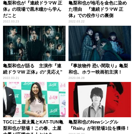
亀梨和也が『連続ドラマW 正
亀梨和也が地毛を金色に染め
体』の現場で黒木瞳から学ん
た理由 『連続ドラマW 正
だこと
体』での役作りの裏側
2022.03.23
2022.03.22
亀梨和也が語る 主演作『連
『事故物件 恐い間取り』亀梨
続ドラマW 正体』の“見応え”
和也、ホラー映画初主演！
2022.03.21
2020.08.28
TGCに土屋太鳳とKAT-TUN亀
亀梨和也のNewシングル
梨和也が登場！この春、土屋
『Rain』が初登場1位を獲得！