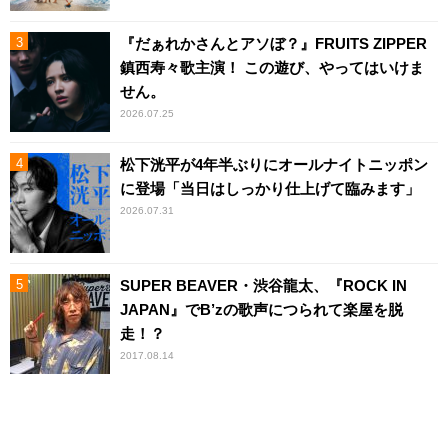
『だぁれかさんとアソぼ？』FRUITS ZIPPER
鎮西寿々歌主演！ この遊び、やってはいけま
せん。
2026.07.25
松下洸平が4年半ぶりにオールナイトニッポン
に登場「当日はしっかり仕上げて臨みます」
2026.07.31
SUPER BEAVER・渋谷龍太、『ROCK IN
JAPAN』でB’zの歌声につられて楽屋を脱
走！？
2017.08.14