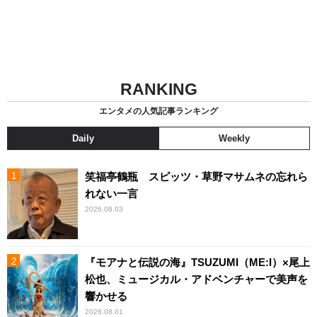
RANKING
エンタメの人気記事ランキング
Daily
Weekly
笑福亭鶴瓶 スピッツ・草野マサムネの忘れら
れない一言
2026.08.03
『モアナと伝説の海』TSUZUMI（ME:I）×尾上
松也、ミュージカル・アドベンチャーで美声を
響かせる
2026.08.01