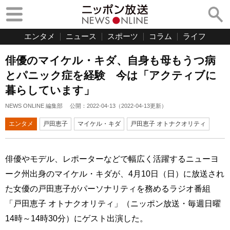
エンタメ
ニュース
スポーツ
コラム
ライフ
俳優のマイケル・キダ、自身も母もうつ病
とパニック症を経験 今は「アクティブに
暮らしています」
NEWS ONLINE 編集部
公開：
2022-04-13
（
2022-04-13
更新）
エンタメ
戸田恵子
マイケル・キダ
戸田恵子 オトナクオリティ
俳優やモデル、レポーターなどで幅広く活躍するニューヨ
ーク州出身のマイケル・キダが、4月10日（日）に放送され
た女優の戸田恵子がパーソナリティを務めるラジオ番組
「戸田恵子 オトナクオリティ」（ニッポン放送・毎週日曜
14時～14時30分）にゲスト出演した。