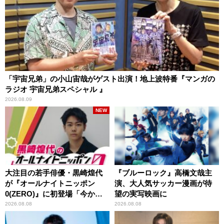
「宇宙兄弟」の小山宙哉がゲスト出演！地上波特番『マンガの
ラジオ 宇宙兄弟スペシャル 』
2026.08.09
NEW
大注目の若手俳優・黒崎煌代
『ブルーロック』高橋文哉主
が『オールナイトニッポン
演、大人気サッカー漫画が待
0(ZERO)』に初登場「今から
望の実写映画に
とてもワクワクしておりま
2026.08.08
2026.08.08
す！」