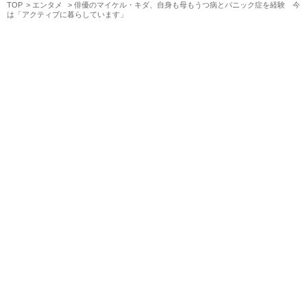
TOP
エンタメ
俳優のマイケル・キダ、自身も母もうつ病とパニック症を経験 今
は「アクティブに暮らしています」