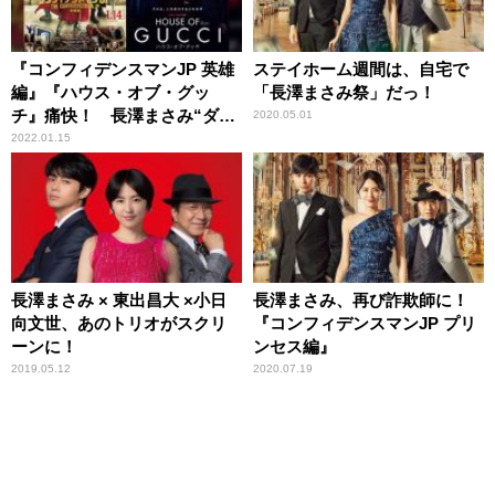
『コンフィデンスマンJP 英雄
ステイホーム週間は、自宅で
編』『ハウス・オブ・グッ
「長澤まさみ祭」だっ！
チ』痛快！ 長澤まさみ“ダー
2020.05.01
子”＆レディー・ガガが “世紀
2022.01.15
の悪女”に……
長澤まさみ × 東出昌大 ×小日
長澤まさみ、再び詐欺師に！
向文世、あのトリオがスクリ
『コンフィデンスマンJP プリ
ーンに！
ンセス編』
2019.05.12
2020.07.19