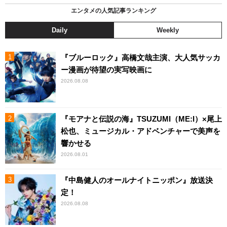
エンタメの人気記事ランキング
Daily
Weekly
『ブルーロック』高橋文哉主演、大人気サッカ
ー漫画が待望の実写映画に
2026.08.08
『モアナと伝説の海』TSUZUMI（ME:I）×尾上
松也、ミュージカル・アドベンチャーで美声を
響かせる
2026.08.01
『中島健人のオールナイトニッポン』放送決
定！
2026.08.08