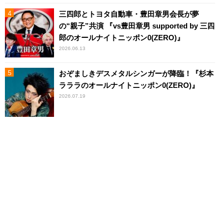
三四郎とトヨタ自動車・豊田章男会長が夢
の“親子”共演 『vs豊田章男 supported by 三四
郎のオールナイトニッポン0(ZERO)』
2026.06.13
おぞましきデスメタルシンガーが降臨！『杉本
ラララのオールナイトニッポン0(ZERO)』
2026.07.19