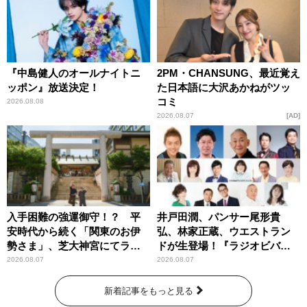
『中島健人のオールナイトニ
2PM・CHANSUNG、最近覚え
ッポン』放送決定！
た日本語に大沢あかねがツッ
コミ
2026.08.08
2026.08.07
AD
入手困難の強運御守！？ 平
井戸田潤、パンサー尾形貴
安時代から続く「関東のお伊
弘、林家正蔵、ウエストラン
勢さま」、芝大神宮にてラン
ドが生登場！『ラジオビバリ
パンプスが合格祈願！
ー昼ズ』
2026.08.07
2026.08.07
新着記事をもっと見る