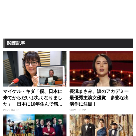
関連記事
マイケル・キダ「僕、日本に
長澤まさみ、涙のアカデミー
来てからだいぶ丸くなりまし
最優秀主演女優賞 多彩な出
た」 日本に16年住んで感じ
演作に注目！
た変化とは
2022.04.06
2021.03.22