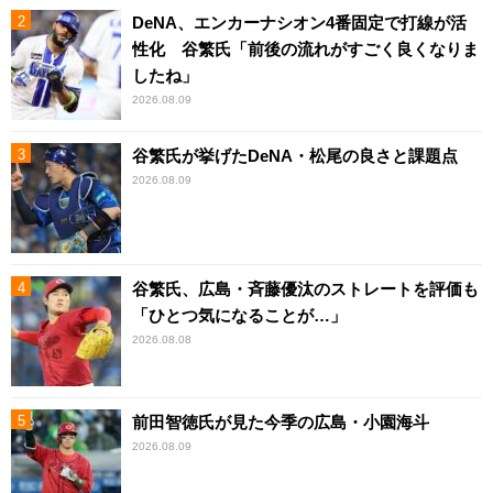
DeNA、エンカーナシオン4番固定で打線が活
性化 谷繁氏「前後の流れがすごく良くなりま
したね」
2026.08.09
谷繁氏が挙げたDeNA・松尾の良さと課題点
2026.08.09
谷繁氏、広島・斉藤優汰のストレートを評価も
「ひとつ気になることが…」
2026.08.08
前田智徳氏が見た今季の広島・小園海斗
2026.08.09