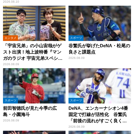
2026.08.10
エンタメ
スポーツ
「宇宙兄弟」の小山宙哉がゲ
谷繁氏が挙げたDeNA・松尾の
スト出演！地上波特番『マン
良さと課題点
ガのラジオ 宇宙兄弟スペシャ
2026.08.09
ル 』
2026.08.09
スポーツ
スポーツ
前田智徳氏が見た今季の広
DeNA、エンカーナシオン4番
島・小園海斗
固定で打線が活性化 谷繁氏
「前後の流れがすごく良くな
2026.08.09
りましたね」
2026.08.09