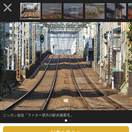
ニッポン放送「ライター望月の駅弁膝栗毛」