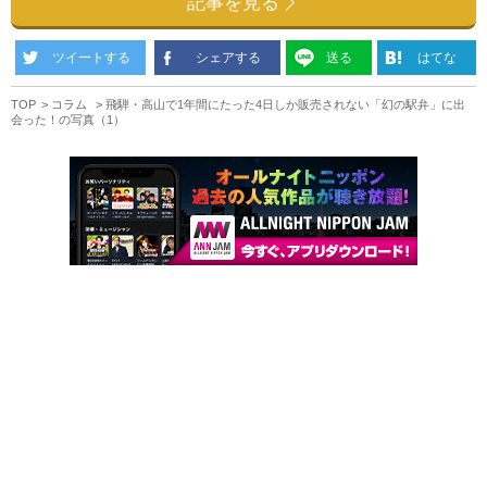
記事を見る
ツイートする
シェアする
送る
はてな
TOP
コラム
飛騨・高山で1年間にたった4日しか販売されない「幻の駅弁」に出
会った！の写真（1）