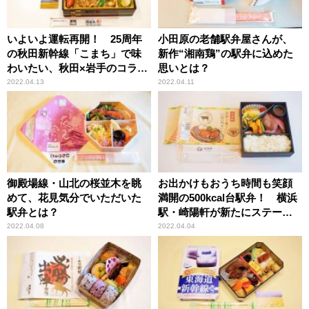
いよいよ運転再開！ 25周年
小田原の老舗駅弁屋さんが、
の秋田新幹線「こまち」で味
新作“湘南鶏”の駅弁に込めた
わいたい、秋田×岩手のコラボ
思いとは？
駅弁とは？
2022.04.13
2022.04.11
御殿場線・山北の桜並木を眺
お出かけもおうち時間も笑顔
めて、花見気分でいただいた
満開の500kcal台駅弁！ 横浜
駅弁とは？
駅・崎陽軒が新たにステーキ
弁当を送り出した理由
2022.04.08
2022.04.04