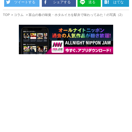
ツイートする
シェアする
送る
はてな
TOP
コラム
富山の春の味覚・ホタルイカを駅弁で味わってみた！の写真（2）