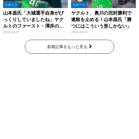
スポーツ
スポーツ
山本昌氏「大城選手自身がび
ヤクルト、奥川の完封勝利で
っくりしていましたね」ヤク
連敗を止める！山本昌氏「勝
ルトのファースト・澤井の判
つにはこういう形しかない」
断を評価
2026.08.07
2026.08.07
新着記事をもっと見る