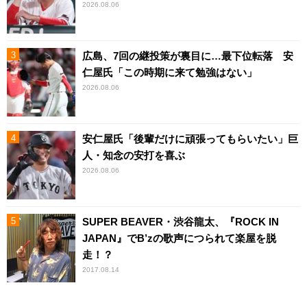
2026.08.06
広島、7回の継投策が裏目に…最下位転落 安
仁屋氏「この時期に来て勉強はない」
2026.08.06
安仁屋氏「後輩だけに頑張ってもらいたい」巨
人・知念の安打を喜ぶ
2026.08.06
SUPER BEAVER・渋谷龍太、『ROCK IN
JAPAN』でB’zの歌声につられて楽屋を脱
走！？
2017.08.14