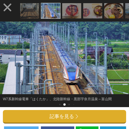
W7系新幹線電車「はくたか」、北陸新幹線・黒部宇奈月温泉～富山間
記事を見る