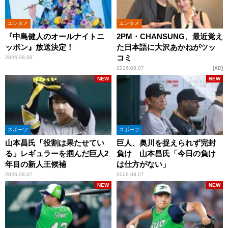
エンタメ
エンタメ
『中島健人のオールナイトニ
2PM・CHANSUNG、最近覚え
ッポン』放送決定！
た日本語に大沢あかねがツッ
コミ
2026.08.08
2026.08.07
AD
NEW
NEW
スポーツ
スポーツ
山本昌氏「役割は果たせてい
巨人、奥川を捉えられず完封
る」レギュラーを掴んだ巨人2
負け 山本昌氏「今日の負け
年目の新人王候補
は仕方がない」
2026.08.07
2026.08.07
NEW
NEW