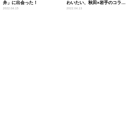
弁」に出会った！
わいたい、秋田×岩手のコラボ
駅弁とは？
2022.04.15
2022.04.13