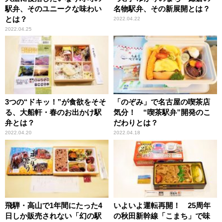
駅弁、そのユニークな味わい
名物駅弁、その新展開とは？
とは？
2022.04.22
2022.04.25
3つの“ドキッ！”が食欲をそそ
「のぞみ」で名古屋の喫茶店
る、大船軒・春のお出かけ駅
気分！ “喫茶駅弁”開発のこ
弁とは？
だわりとは？
2022.04.20
2022.04.18
飛騨・高山で1年間にたった4
いよいよ運転再開！ 25周年
日しか販売されない「幻の駅
の秋田新幹線「こまち」で味