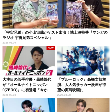
「宇宙兄弟」の小山宙哉がゲスト出演！地上波特番『マンガの
ラジオ 宇宙兄弟スペシャル 』
2026.08.09
NEW
大注目の若手俳優・黒崎煌代
『ブルーロック』高橋文哉主
が『オールナイトニッポン
演、大人気サッカー漫画が待
0(ZERO)』に初登場「今から
望の実写映画に
とてもワクワクしておりま
2026.08.08
2026.08.08
す！」