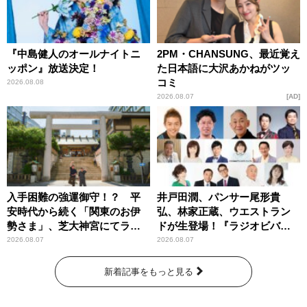
『中島健人のオールナイトニ
2PM・CHANSUNG、最近覚え
ッポン』放送決定！
た日本語に大沢あかねがツッ
コミ
2026.08.08
2026.08.07
AD
入手困難の強運御守！？ 平
井戸田潤、パンサー尾形貴
安時代から続く「関東のお伊
弘、林家正蔵、ウエストラン
勢さま」、芝大神宮にてラン
ドが生登場！『ラジオビバリ
パンプスが合格祈願！
ー昼ズ』
2026.08.07
2026.08.07
新着記事をもっと見る