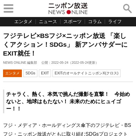
エンタメ
ニュース
スポーツ
コラム
ライフ
フジテレビ×BSフジ×ニッポン放送 「楽し
くアクション！SDGs」 新アンバサダーに
EXIT就任！
NEWS ONLINE 編集部
公開：
2022-05-24
（
2022-05-24
更新）
エンタメ
SDGs
EXIT
EXITのオールナイトニッポンX(クロス)
チャラく、熱く、本気で挑んだ撮影を直撃！ 今始め
ないと、地球はもたない！ 未来のためにヒュイゴ
ー！！
フジ・メディア・ホールディングス傘下のフジテレビ・BS
フジ・ニッポン放送がともに取り組むSDGsプロジェクト