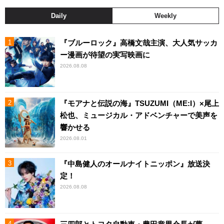
Daily
Weekly
『ブルーロック』高橋文哉主演、大人気サッカ
ー漫画が待望の実写映画に
2026.08.08
『モアナと伝説の海』TSUZUMI（ME:I）×尾上
松也、ミュージカル・アドベンチャーで美声を
響かせる
2026.08.01
『中島健人のオールナイトニッポン』放送決
定！
2026.08.08