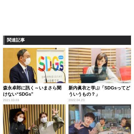
関連記事
森永卓郎に訊く～いまさら聞
新内眞衣と学ぶ「SDGsってど
けない“SDGs”
ういうもの？」
2021.03.03
2022.04.23