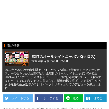
番組情報
EXITのオールナイトニッポンX(クロス)
毎週金曜 深夜 24:00 - 25:00
2019年と2021年の特別番組では、どちらも歯に衣着せぬトークでラジオリ
スナーの心をつかんだEXITが、金曜日のオールナイトニッポンXを担当！
2021年は7月にアーティストデビュー、10月には小説家デビュー（兼近大
樹）と、すでにお笑いだけに留まらず、活動の幅を広げているEXITですが、
次は毎週の生放送でのラジオパーソナリティとしてのデビューを果たしま
す。
ツイートする
シェアする
送る
はてな
TOP
エンタメ
フジテレビ×BSフジ×ニッポン放送 「楽しくアクション！SDGs」