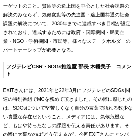
ーゲットのこと。貧困等の途上国を中心とした社会課題の
解決のみならず、気候変動等の先進国・途上国共通の社会
課題の解決について、2030年までに達成すべき目標が設定
されており、達成するためには政府・国際機関・民間企
業・NGO・学術機関・市民等、様々なステークホルダーの
パートナーシップが必要となる。
フジテレビCSR・SDGs推進室 部長 木幡美子 コメン
ト
EXITさんには、2021年と22年3月にフジテレビのSDGs 関
連の特別番組でMCを務めて頂きました。その際に感じたの
は、SDGsについて堅苦しくなく自分の言葉で語れる数少な
い貴重な存在だということ。メディアには、気候危機な
ど、もはや待ったなしの課題を伝える責任があります。そ
の際に大事なのは”どう伝えるか”。今回EXITさんにアンバ