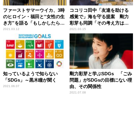
ファーストサマーウイカ、3時
ココリコ田中「友達を助ける
のヒロイン・福田と“女性の生
感覚で」海を守る提案 剛力
き方”を語る「もしかしたら無
彩芽も同調「その考え方はす
意識レベルで」
ごく大事」
2021.03.12
2021.03.15
知っているようで知らない
剛力彩芽と学ぶSDGs 「ごみ
「SDGs」～黒木瞳が聞く
問題」がSDGsの目標にない理
由、その関係性
2021.06.07
2021.07.08