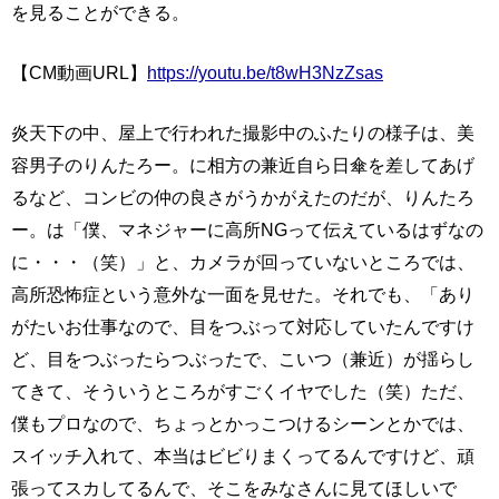
を見ることができる。
【CM動画URL】
https://youtu.be/t8wH3NzZsas
炎天下の中、屋上で行われた撮影中のふたりの様子は、美
容男子のりんたろー。に相方の兼近自ら日傘を差してあげ
るなど、コンビの仲の良さがうかがえたのだが、りんたろ
ー。は「僕、マネジャーに高所NGって伝えているはずなの
に・・・（笑）」と、カメラが回っていないところでは、
高所恐怖症という意外な一面を見せた。それでも、「あり
がたいお仕事なので、目をつぶって対応していたんですけ
ど、目をつぶったらつぶったで、こいつ（兼近）が揺らし
てきて、そういうところがすごくイヤでした（笑）ただ、
僕もプロなので、ちょっとかっこつけるシーンとかでは、
スイッチ入れて、本当はビビりまくってるんですけど、頑
張ってスカしてるんで、そこをみなさんに見てほしいで