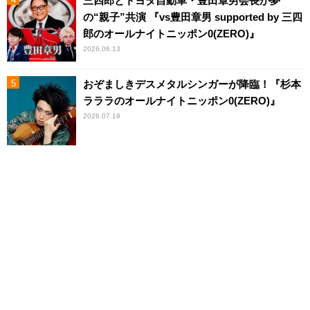
三四郎とトヨタ自動車・豊田章男会長が夢
の“親子”共演 『vs豊田章男 supported by 三四
郎のオールナイトニッポン0(ZERO)』
2026.06.13
おぞましきデスメタルシンガーが降臨！『杉本
ラララのオールナイトニッポン0(ZERO)』
2026.07.19