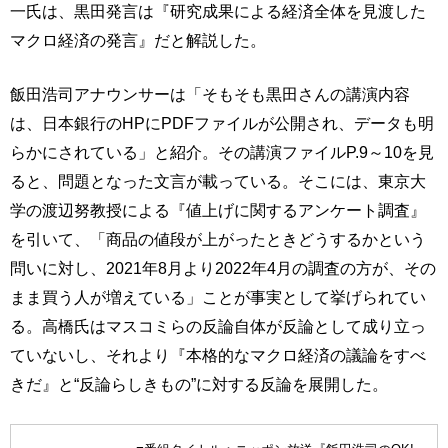
一氏は、黒田発言は『研究成果による経済全体を見渡した
マクロ経済の発言』だと解説した。
飯田浩司アナウンサーは「そもそも黒田さんの講演内容
は、日本銀行のHPにPDFファイルが公開され、データも明
らかにされている」と紹介。その講演ファイルP.9～10を見
ると、問題となった文言が載っている。そこには、東京大
学の渡辺努教授による『値上げに関するアンケート調査』
を引いて、「商品の値段が上がったときどうするかという
問いに対し、2021年8月より2022年4月の調査の方が、その
まま買う人が増えている」ことが事実として挙げられてい
る。高橋氏はマスコミらの反論自体が反論として成り立っ
ていないし、それより『本格的なマクロ経済の議論をすべ
きだ』と“反論らしきもの”に対する反論を展開した。