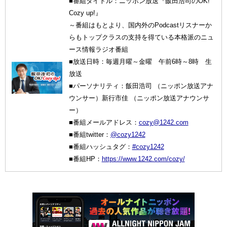
■番組タイトル：ニッポン放送『飯田浩司のOK!
Cozy up!』
～番組はもとより、国内外のPodcastリスナーか
らもトップクラスの支持を得ている本格派のニュ
ース情報ラジオ番組
■放送日時：毎週月曜～金曜 午前6時～8時 生
放送
■パーソナリティ：飯田浩司 （ニッポン放送アナ
ウンサー）新行市佳 （ニッポン放送アナウンサ
ー）
■番組メールアドレス：
cozy@1242.com
■番組twitter：
@cozy1242
■番組ハッシュタグ：
#cozy1242
■番組HP：
https://www.1242.com/cozy/