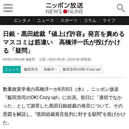
エンタメ
ニュース
スポーツ
コラム
ライフ
日銀・黒田総裁『値上げ許容』発言を責める
マスコミは筋違い 高橋洋一氏が投げかけ
る「疑問」
NEWS ONLINE 編集部
公開：
2022-06-08
（
2022-06-08
更新）
ニュース
飯田浩司
高橋洋一
飯田浩司のOK! Cozy up!
数量政策学者の高橋洋一が6月8日（水）、ニッポン放送
『飯田浩司のOK! Cozy up!』に出演。前日に「適切でなか
った」として謝罪した黒田日銀総裁の発言について、その
意図を解説し、“黒田総裁発言批判に対する疑問”を投げかけ
た。