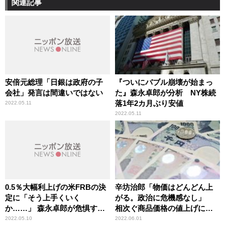
関連記事
安倍元総理「日銀は政府の子
『ついにバブル崩壊が始まっ
会社」発言は間違いではない
た』森永卓郎が分析 NY株続
落1年2カ月ぶり安値
2022.05.11
2022.05.11
0.5％大幅利上げの米FRBの決
辛坊治郎「物価はどんどん上
定に「そう上手くいく
がる。政治に危機感なし」
か……」 森永卓郎が危惧する
相次ぐ商品価格の値上げに苦
『バブル崩壊』
言
2022.05.10
2022.06.01