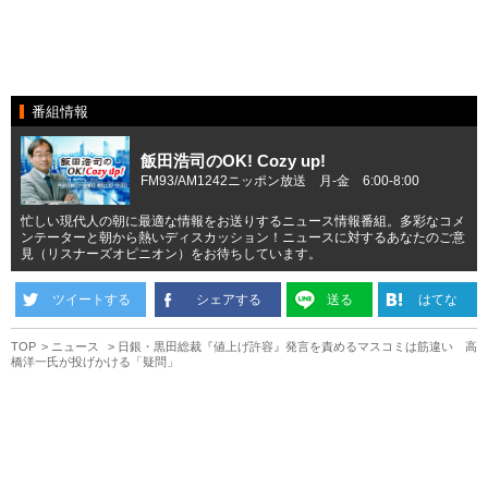
番組情報
飯田浩司のOK! Cozy up!
FM93/AM1242ニッポン放送 月-金 6:00-8:00
忙しい現代人の朝に最適な情報をお送りするニュース情報番組。多彩なコメ
ンテーターと朝から熱いディスカッション！ニュースに対するあなたのご意
見（リスナーズオピニオン）をお待ちしています。
ツイートする
シェアする
送る
はてな
TOP
ニュース
日銀・黒田総裁『値上げ許容』発言を責めるマスコミは筋違い 高
橋洋一氏が投げかける「疑問」