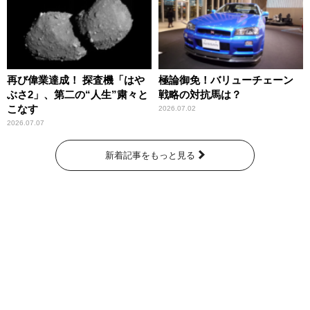
再び偉業達成！ 探査機「はや
極論御免！バリューチェーン
ぶさ2」、第二の“人生”粛々と
戦略の対抗馬は？
こなす
2026.07.02
2026.07.07
新着記事をもっと見る