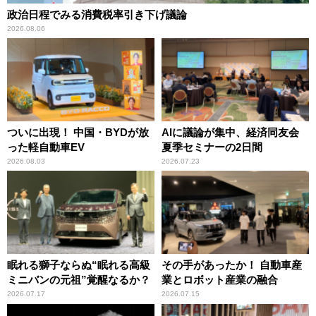
政治日程でみる消費税率引き下げ議論
2026.08.06
ついに出現！ 中国・BYDが放
AIに議論が集中、経済同友会
った軽自動車EV
夏季セミナーの2日間
2026.08.03
2026.07.23
眠れる獅子ならぬ“眠れる高級
その手があったか！ 自動車産
ミニバンの元祖”覚醒なるか？
業とロボット産業の融合
2026.07.17
2026.07.15