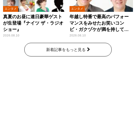
エンタメ
エンタメ
真夏のお昼に連日豪華ゲスト
年越し特番で最高のパフォー
が生登場『ナイツ ザ・ラジオ
マンスをみせたお笑いコン
ショー』
ビ・ガクヅケが満を持して
『オールナイトニッポン
2026.08.10
2026.08.10
0(ZERO)』に登場！
新着記事をもっと見る