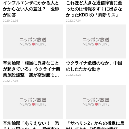
インフルエンザにかかる人と
これほど大きな通信障害に至
かからない人の差は？ 医師
ったのは情報をすぐに出さな
が回答
かったKDDIの「判断ミス」
2020.01.08
2022.07.04
辛坊治郎「相当に異常なこと
ウクライナ危機のなか、中国
が起きている」 ウクライナ商
のしたたかな動き
業施設爆撃 露が空対艦ミサ
2022.03.23
イル使用か
2022.07.04
辛坊治郎「ありえない！ 恐
「サハリン2」からの撤退に反