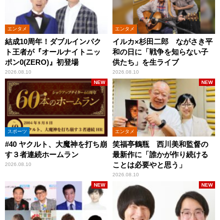
エンタメ
エンタメ
結成10周年！ダブルインパク
イルカ×杉田二郎 ながさき平
ト王者が『オールナイトニッ
和の日に「戦争を知らない子
ポン0(ZERO)』初登場
供たち」を生ライブ
2026.08.10
2026.08.10
NEW
NEW
スポーツ
エンタメ
#40 ヤクルト、大魔神を打ち崩
笑福亭鶴瓶 西川美和監督の
す３者連続ホームラン
最新作に「誰かが作り続ける
ことは必要やと思う」
2026.08.10
2026.08.10
NEW
NEW