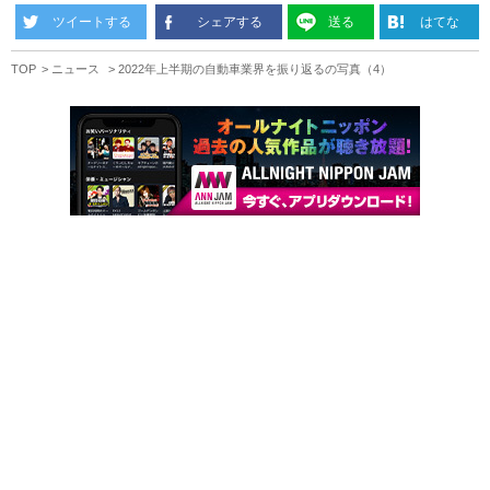
ツイートする
シェアする
送る
はてな
TOP
ニュース
2022年上半期の自動車業界を振り返るの写真（4）