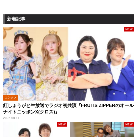
新着記事
NEW
エンタメ
紅しょうがと生放送でラジオ初共演『FRUITS ZIPPERのオール
ナイトニッポンX(クロス)』
2026.08.11
NEW
NEW