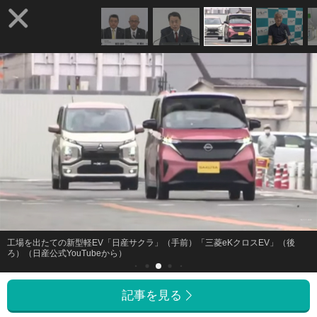
工場を出たての新型軽EV「日産サクラ」（手前）「三菱eKクロスEV」（後
ろ）（日産公式YouTubeから）
記事を見る