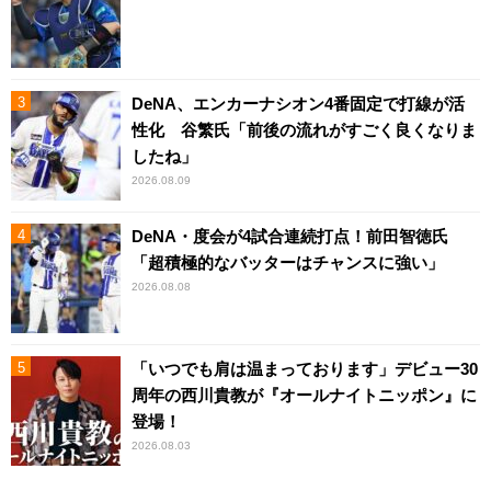
DeNA、エンカーナシオン4番固定で打線が活
性化 谷繁氏「前後の流れがすごく良くなりま
したね」
2026.08.09
DeNA・度会が4試合連続打点！前田智徳氏
「超積極的なバッターはチャンスに強い」
2026.08.08
「いつでも肩は温まっております」デビュー30
周年の西川貴教が『オールナイトニッポン』に
登場！
2026.08.03