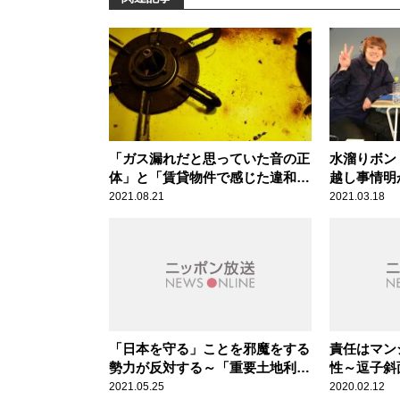
「ガス漏れだと思っていた音の正
水溜りボンド
体」と「賃貸物件で感じた違和
越し事情明
感」
らい落ちて
2021.08.21
2021.03.18
「日本を守る」ことを邪魔をする
責任はマン
勢力が反対する～「重要土地利用
性～逗子斜
規制法案」
事故
2021.05.25
2020.02.12