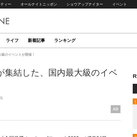
リティー
オールナイトニッポン
ショウアップナイター
イベント
ライフ
新着記事
ランキング
大級のイベントが開催！
が集結した、国内最大級のイベ
R
21
AD