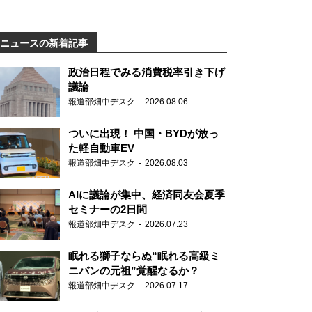
ニュースの新着記事
政治日程でみる消費税率引き下げ
議論
報道部畑中デスク
2026.08.06
ついに出現！ 中国・BYDが放っ
た軽自動車EV
報道部畑中デスク
2026.08.03
AIに議論が集中、経済同友会夏季
セミナーの2日間
報道部畑中デスク
2026.07.23
眠れる獅子ならぬ“眠れる高級ミ
ニバンの元祖”覚醒なるか？
報道部畑中デスク
2026.07.17