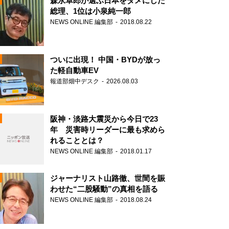
森永卓郎が選ぶ日本をダメにした
総理、1位は小泉純一郎
NEWS ONLINE 編集部
2018.08.22
ついに出現！ 中国・BYDが放っ
た軽自動車EV
報道部畑中デスク
2026.08.03
阪神・淡路大震災から今日で23
年 災害時リーダーに最も求めら
れることとは？
N
NEWS ONLINE 編集部
2018.01.17
ジャーナリスト山路徹、世間を賑
わせた“二股騒動”の真相を語る
NEWS ONLINE 編集部
2018.08.24
N