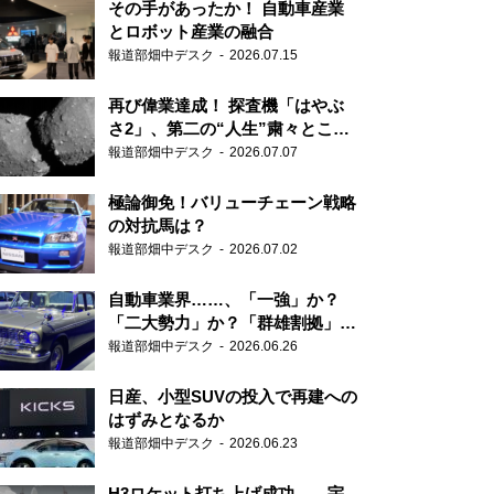
その手があったか！ 自動車産業
とロボット産業の融合
報道部畑中デスク
2026.07.15
再び偉業達成！ 探査機「はやぶ
さ2」、第二の“人生”粛々とこな
す
報道部畑中デスク
2026.07.07
極論御免！バリューチェーン戦略
の対抗馬は？
報道部畑中デスク
2026.07.02
自動車業界……、「一強」か？
「二大勢力」か？「群雄割拠」
か？
報道部畑中デスク
2026.06.26
日産、小型SUVの投入で再建への
はずみとなるか
報道部畑中デスク
2026.06.23
H3ロケット打ち上げ成功……宇