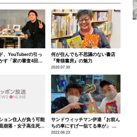
、YouTuberの引っ
何が住んでも不思議のない書店
かす「家の審査4回ぐ
『青猫書房』の魅力
いるんですよ」
2020.07.30
ション住人が負う可能
サンドウィッチマン伊達「お前ん
面崩落・女子高生死亡
ちの車にすげー似てる車が」 自
宅直近の駐車場に富澤の車がしれ
2022.06.23