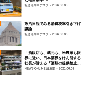
報道部畑中デスク
2026.08.03
政治日程でみる消費税率引き下げ
議論
報道部畑中デスク
2026.08.06
N
「酒販店も、蔵元も、米農家も限
界に近い」日本酒界をけん引する
社長が訴える『酒類の提供禁止』
N
策の大打撃
NEWS ONLINE 編集部
2021.06.08