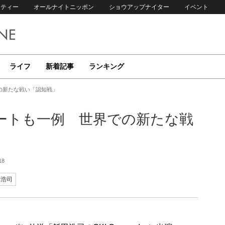
リティー
オールナイトニッポン
ショウアップナイター
イベント
ライフ
新着記事
ランキング
の新たな戦い「認知戦」
ートも一例 世界での新たな戦
18
田浩司