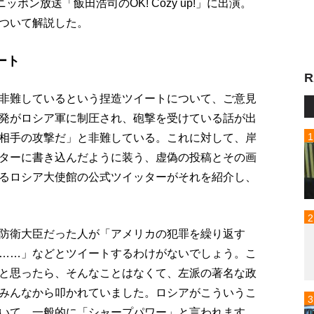
ポン放送「飯田浩司のOK! Cozy up!」に出演。
ついて解説した。
ート
R
非難しているという捏造ツイートについて、ご意見
発がロシア軍に制圧され、砲撃を受けている話が出
相手の攻撃だ」と非難している。これに対して、岸
ターに書き込んだように装う、虚偽の投稿とその画
るロシア大使館の公式ツイッターがそれを紹介し、
防衛大臣だった人が「アメリカの犯罪を繰り返す
……」などとツイートするわけがないでしょう。こ
と思ったら、そんなことはなくて、左派の著名な政
みんなから叩かれていました。ロシアがこういうこ
いて、一般的に「シャープパワー」と言われます。