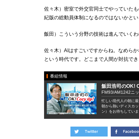
佐々木）密室で外交官同士でやっていたも
紀版の総動員体制になるのではないかとい
飯田）こういう分野の技術は進んでいくわ
佐々木）AIはすごいですからね。なめら
という時代です。どこまで人間が対抗でき
番組情報
飯田浩司のOK! Co
FM93/AM1242ニ
忙しい現代人の朝に最
朝から熱いディスカッ
ン）をお待ちしていま