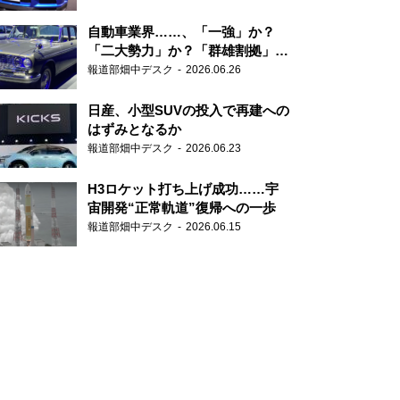
自動車業界……、「一強」か？
「二大勢力」か？「群雄割拠」
か？
報道部畑中デスク
2026.06.26
日産、小型SUVの投入で再建への
はずみとなるか
報道部畑中デスク
2026.06.23
H3ロケット打ち上げ成功……宇
宙開発“正常軌道”復帰への一歩
報道部畑中デスク
2026.06.15