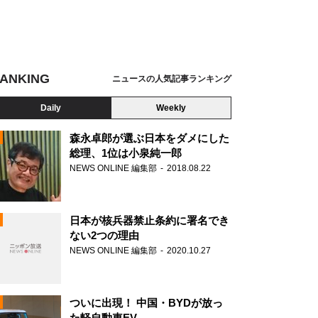
ANKING
ニュースの人気記事ランキング
Daily
Weekly
森永卓郎が選ぶ日本をダメにした
総理、1位は小泉純一郎
NEWS ONLINE 編集部
2018.08.22
N
日本が核兵器禁止条約に署名でき
ない2つの理由
NEWS ONLINE 編集部
2020.10.27
ついに出現！ 中国・BYDが放っ
た軽自動車EV