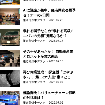
AIに議論が集中、経済同友会夏季
セミナーの2日間
報道部畑中デスク
2026.07.23
眠れる獅子ならぬ“眠れる高級ミ
ニバンの元祖”覚醒なるか？
報道部畑中デスク
2026.07.17
その手があったか！ 自動車産業
とロボット産業の融合
報道部畑中デスク
2026.07.15
再び偉業達成！ 探査機「はやぶ
さ2」、第二の“人生”粛々とこな
す
報道部畑中デスク
2026.07.07
極論御免！バリューチェーン戦略
の対抗馬は？
報道部畑中デスク
2026.07.02