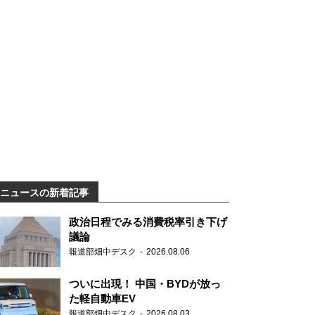
ニュースの新着記事
政治日程でみる消費税率引き下げ
議論
報道部畑中デスク
2026.08.06
ついに出現！ 中国・BYDが放っ
た軽自動車EV
報道部畑中デスク
2026.08.03