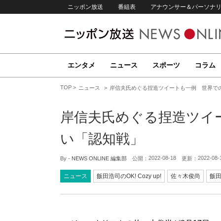
ニッポン放送
番組表
アナウンサー＆パーソナ
エンタメ
ニュース
スポーツ
コラム
TOP
ニュース
岸信夫氏めぐる捏造ツイートも一例 世界で
岸信夫氏めぐる捏造ツイ
い「認知戦」
2022-08-18
2022-08-
By -
NEWS ONLINE 編集部
公開：
更新：
ニュース
飯田浩司のOK! Cozy up!
佐々木俊尚
飯