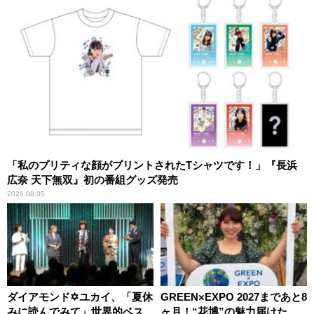
「私のプリティな顔がプリントされたTシャツです！」『長浜
広奈 天下無双』初の番組グッズ発売
2026.08.05
ダイアモンド✡ユカイ、「夏休
GREEN×EXPO 2027まであと8
みに読んでみて」世界的ベス
ヶ月！“花博”の魅力届けた