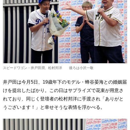
スピードワゴン・井戸田潤、松村邦洋 後ろは小沢一敬
井戸田は今月5日、19歳年下のモデル・蜂谷晏海との婚姻届
けを提出したばかり。この日はサプライズで花束が用意さ
れており、同じく登壇者の松村邦洋に手渡され「ありがと
うございます！」と幸せそうな表情を浮かべる。