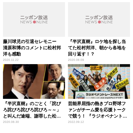
藤川球児の引退セレモニー
『半沢直樹』ロケ地を探し当
清原和博のコメントに松村邦
てた松村邦洋、朝から各地を
洋も感動
回り返す！？
2020.11.22
2020.08.09
『半沢直樹』のごとく「詫び
芸能界屈指の熱きプロ野球フ
ろ詫びろ詫びろ詫びろ～～」
ァンがチーム愛を応援トーク
と叫んだ途端、謝罪した松村
で競う！ 『ラジオペナントレ
邦洋
ース』特番放送大好評を受け
2020.08.30
2022.09.12
『レギュラー放送』決定！