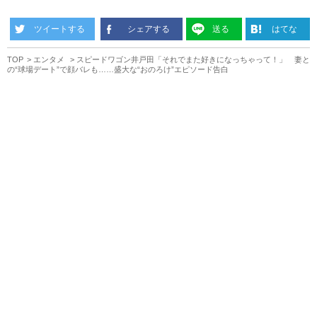
ツイートする
シェアする
送る
はてな
TOP
エンタメ
スピードワゴン井戸田「それでまた好きになっちゃって！」 妻と
の“球場デート”で顔バレも……盛大な“おのろけ”エピソード告白