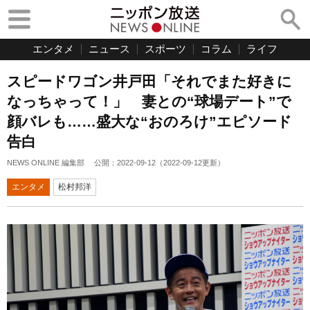
エンタメ
ニュース
スポーツ
コラム
ライフ
スピードワゴン井戸田「それでまた好きに
なっちゃって！」 妻との“球場デート”で
顔バレも……盛大な“おのろけ”エピソード
告白
NEWS ONLINE 編集部
公開：
2022-09-12
（
2022-09-12
更新）
エンタメ
松村邦洋