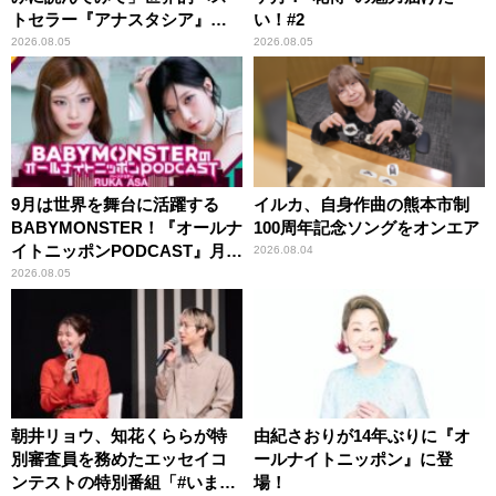
トセラー『アナスタシア』を
い！#2
紹介
2026.08.05
2026.08.05
9月は世界を舞台に活躍する
イルカ、自身作曲の熊本市制
BABYMONSTER！『オールナ
100周年記念ソングをオンエア
イトニッポンPODCAST』月替
2026.08.04
わりパーソナリティ
2026.08.05
朝井リョウ、知花くららが特
由紀さおりが14年ぶりに『オ
別審査員を務めたエッセイコ
ールナイトニッポン』に登
ンテストの特別番組「#いまあ
場！