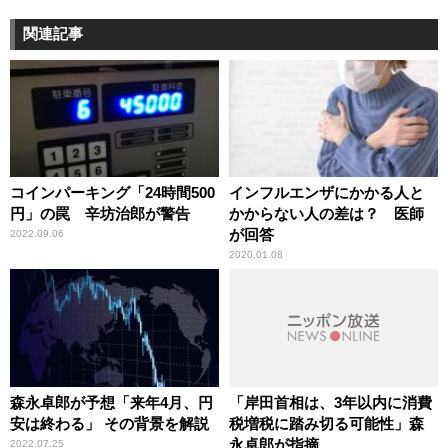
関連記事
コインパーキング「24時間500
インフルエンザにかかる人と
円」の罠 辛坊治郎が警告
かからない人の差は？ 医師
が回答
2022.09.06
2020.01.08
森永卓郎が予想「来年4月、円
「岸田首相は、3年以内に消費
安は終わる」 その背景を解説
税増税に踏み切る可能性」森
永卓郎が指摘
2022.07.25