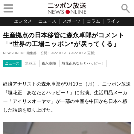
エンタメ
ニュース
スポーツ
コラム
ライフ
生産拠点の日本移管に森永卓郎がコメント
「“世界の工場ニッポン”が戻ってくる」
NEWS ONLINE 編集部
公開：
2022-09-20
（
2022-09-20
更新）
ニュース
垣花正
森永卓郎
垣花正あなたとハッピー！
経済アナリストの森永卓郎が9月19日（月）、ニッポン放送
『垣花正 あなたとハッピー！』に出演。生活用品メーカ
ー「アイリスオーヤマ」が一部の生産を中国から日本へ移
した話題を取り上げた。