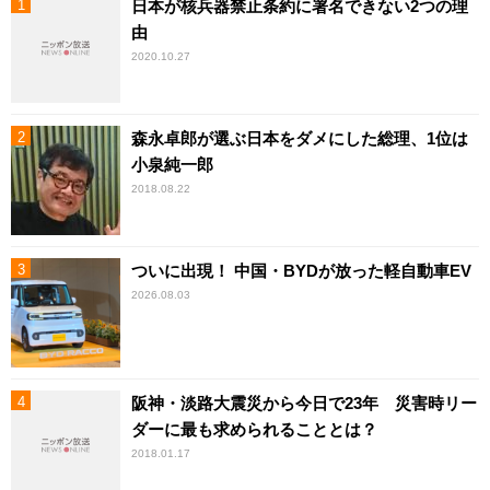
日本が核兵器禁止条約に署名できない2つの理
由
2020.10.27
森永卓郎が選ぶ日本をダメにした総理、1位は
小泉純一郎
2018.08.22
ついに出現！ 中国・BYDが放った軽自動車EV
2026.08.03
阪神・淡路大震災から今日で23年 災害時リー
ダーに最も求められることとは？
2018.01.17