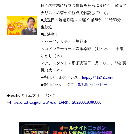
日々の性格に役立つ情報をたっぷり紹介、経済ア
ナリストの森永の視点で解説していく。
■放送日：毎週月曜～木曜 午前8時～11時30分
生放送
■出演者：
＜パーソナリティ＞垣花正
＜コメンテーター＞森永卓郎 （月～水）、中瀬
ゆかり（木）
＜アシスタント＞那須恵理子（月・水）、熊谷実
帆（火・木）
■番組メールアドレス：
happy@1242.com
■番組ハッシュタグ：
#垣花正ハッピー
◆radikoタイムフリーリンク
⇒
https://radiko.jp/share/?sid=LFR&t=20220919080000