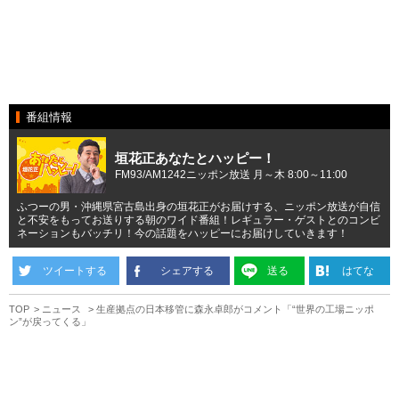
番組情報
垣花正あなたとハッピー！
FM93/AM1242ニッポン放送 月～木 8:00～11:00
ふつーの男・沖縄県宮古島出身の垣花正がお届けする、ニッポン放送が自信
と不安をもってお送りする朝のワイド番組！レギュラー・ゲストとのコンビ
ネーションもバッチリ！今の話題をハッピーにお届けしていきます！
ツイートする
シェアする
送る
はてな
TOP
ニュース
生産拠点の日本移管に森永卓郎がコメント「“世界の工場ニッポ
ン”が戻ってくる」