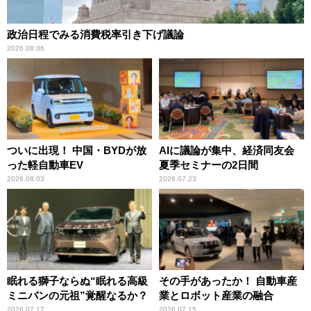
政治日程でみる消費税率引き下げ議論
2026.08.06
ついに出現！ 中国・BYDが放
AIに議論が集中、経済同友会
った軽自動車EV
夏季セミナーの2日間
2026.08.03
2026.07.23
眠れる獅子ならぬ“眠れる高級
その手があったか！ 自動車産
ミニバンの元祖”覚醒なるか？
業とロボット産業の融合
2026.07.17
2026.07.15