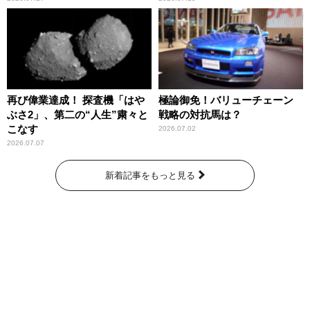
再び偉業達成！ 探査機「はや
極論御免！バリューチェーン
ぶさ2」、第二の“人生”粛々と
戦略の対抗馬は？
こなす
2026.07.02
2026.07.07
新着記事をもっと見る