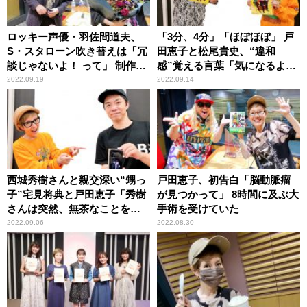
ロッキー声優・羽佐間道夫、
「3分、4分」「ほぼほぼ」 戸
S・スタローン吹き替えは「冗
田恵子と松尾貴史、“違和
談じゃないよ！ って」 制作秘
感”覚える言葉「気になるよ
話を語る
ね」
2022.09.19
2022.09.14
西城秀樹さんと親交深い“甥っ
戸田恵子、初告白「脳動脈瘤
子”宅見将典と戸田恵子「秀樹
が見つかって」 8時間に及ぶ大
さんは突然、無茶なことをお
手術を受けていた
っしゃる（笑）」 豪快エピソ
2022.09.06
2022.08.30
ード懐かしむ