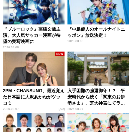
『ブルーロック』高橋文哉主
『中島健人のオールナイトニ
演、大人気サッカー漫画が待
ッポン』放送決定！
望の実写映画に
2026.08.08
2026.08.08
NEW
2PM・CHANSUNG、最近覚え
入手困難の強運御守！？ 平
た日本語に大沢あかねがツッ
安時代から続く「関東のお伊
コミ
勢さま」、芝大神宮にてラン
パンプスが合格祈願！
2026.08.07
AD
2026.08.07