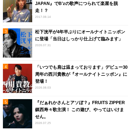
JAPAN』でB’zの歌声につられて楽屋を脱
走！？
2017.08.14
松下洸平が4年半ぶりにオールナイトニッポン
に登場「当日はしっかり仕上げて臨みます」
2026.07.31
「いつでも肩は温まっております」デビュー30
周年の西川貴教が『オールナイトニッポン』に
登場！
2026.08.03
『だぁれかさんとアソぼ？』FRUITS ZIPPER
鎮西寿々歌主演！ この遊び、やってはいけま
せん。
2026.07.25