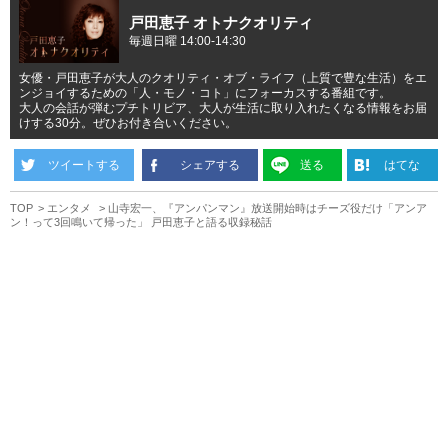
戸田恵子 オトナクオリティ
毎週日曜 14:00-14:30
女優・戸田恵子が大人のクオリティ・オブ・ライフ（上質で豊な生活）をエ
ンジョイするための「人・モノ・コト」にフォーカスする番組です。
大人の会話が弾むプチトリビア、大人が生活に取り入れたくなる情報をお届
けする30分。ぜひお付き合いください。
ツイートする
シェアする
送る
はてな
TOP
エンタメ
山寺宏一、『アンパンマン』放送開始時はチーズ役だけ「アンア
ン！って3回鳴いて帰った」 戸田恵子と語る収録秘話