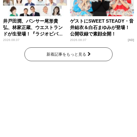
井戸田潤、パンサー尾形貴
ゲストにSWEET STEADY・音
弘、林家正蔵、ウエストラン
井結衣＆白石まゆみが登場！
ドが生登場！『ラジオビバリ
公開収録で素顔全開！
ー昼ズ』
2026.08.07
2026.08.07
AD
新着記事をもっと見る