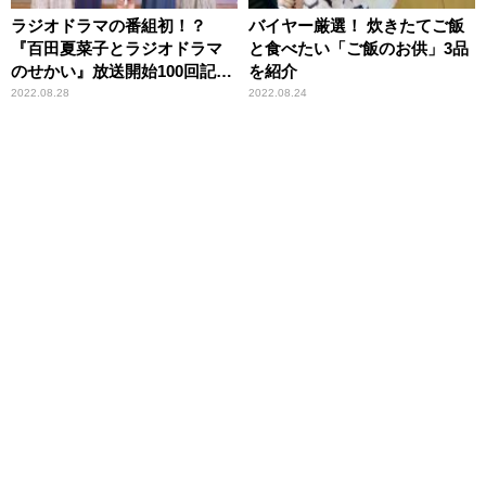
ラジオドラマの番組初！？
バイヤー厳選！ 炊きたてご飯
『百田夏菜子とラジオドラマ
と食べたい「ご飯のお供」3品
のせかい』放送開始100回記
を紹介
念“配信イベント”開催
2022.08.28
2022.08.24