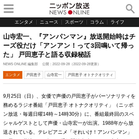
エンタメ
ニュース
スポーツ
コラム
ライフ
山寺宏一、『アンパンマン』放送開始時はチ
ーズ役だけ「アンアン！って3回鳴いて帰っ
た」 戸田恵子と語る収録秘話
NEWS ONLINE 編集部
公開：
2022-09-28
（
2022-09-28
更新）
エンタメ
戸田恵子
山寺宏一
戸田恵子 オトナクオリティ
9月25日（日）、女優で声優の戸田恵子がパーソナリティを
務めるラジオ番組「戸田恵子 オトナクオリティ」（ニッポ
ン放送・毎週日曜14時～14時30分）に、番組最終回のスペ
シャルゲストとして声優・山寺宏一が出演。1988年から放
送されている、テレビアニメ「それいけ！アンパンマン」