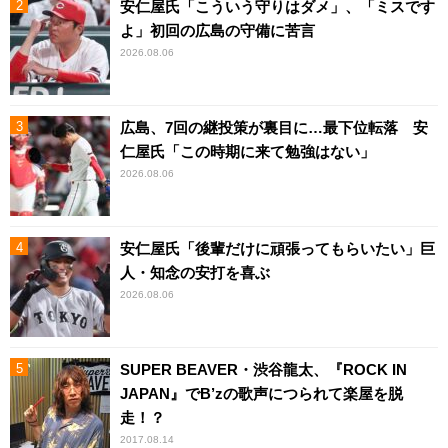
安仁屋氏「こういう守りはダメ」、「ミスです
よ」初回の広島の守備に苦言
2026.08.06
広島、7回の継投策が裏目に…最下位転落 安
仁屋氏「この時期に来て勉強はない」
2026.08.06
安仁屋氏「後輩だけに頑張ってもらいたい」巨
人・知念の安打を喜ぶ
2026.08.06
SUPER BEAVER・渋谷龍太、『ROCK IN
JAPAN』でB’zの歌声につられて楽屋を脱
走！？
2017.08.14