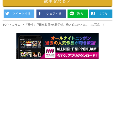
記事を見る
ツイートする
シェアする
送る
はてな
TOP
コラム
『母性』戸田恵梨香×永野芽郁、母と娘の絆とは……の写真（4）