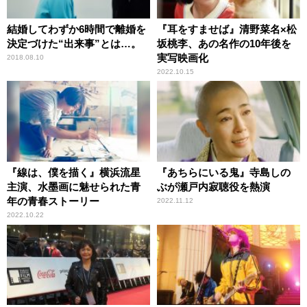
結婚してわずか6時間で離婚を
『耳をすませば』清野菜名×松
決定づけた“出来事”とは…。
坂桃李、あの名作の10年後を
実写映画化
2018.08.10
2022.10.15
『線は、僕を描く』横浜流星
『あちらにいる鬼』寺島しの
主演、水墨画に魅せられた青
ぶが瀬戸内寂聴役を熱演
年の青春ストーリー
2022.11.12
2022.10.22