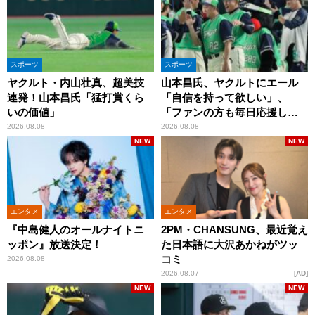
スポーツ
スポーツ
ヤクルト・内山壮真、超美技
山本昌氏、ヤクルトにエール
連発！山本昌氏「猛打賞くら
「自信を持って欲しい」、
いの価値」
「ファンの方も毎日応援して
くれています」
2026.08.08
2026.08.08
NEW
NEW
エンタメ
エンタメ
『中島健人のオールナイトニ
2PM・CHANSUNG、最近覚え
ッポン』放送決定！
た日本語に大沢あかねがツッ
コミ
2026.08.08
2026.08.07
AD
NEW
NEW