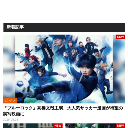
新着記事
NEW
エンタメ
『ブルーロック』高橋文哉主演、大人気サッカー漫画が待望の
実写映画に
2026.08.08
NEW
NEW