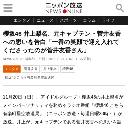
エンタメ
ニュース
スポーツ
コラム
ライフ
櫻坂46 井上梨名、元キャプテン・菅井友香
への思いを告白「一番の笑顔で迎え入れて
くださったのが菅井友香さん」
NEWS ONLINE 編集部
公開：
2022-11-27
（
2022-11-27
更新）
エンタメ
菅井友香
井上梨名
櫻坂46
櫻坂46 こちら有楽町星空放送局
11月20日（日）、アイドルグループ・櫻坂46の井上梨名が
メインパーソナリティを務めるラジオ番組「櫻坂46 こちら
有楽町星空放送局」（ニッポン放送・毎週日曜23時～）が
放送。井上が、元キャプテンである菅井友香への思いを語