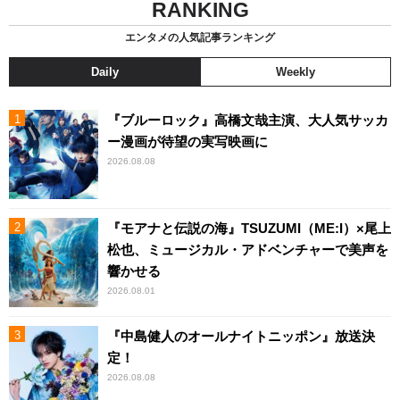
RANKING
エンタメの人気記事ランキング
Daily
Weekly
『ブルーロック』高橋文哉主演、大人気サッカ
ー漫画が待望の実写映画に
2026.08.08
『モアナと伝説の海』TSUZUMI（ME:I）×尾上
松也、ミュージカル・アドベンチャーで美声を
響かせる
2026.08.01
『中島健人のオールナイトニッポン』放送決
定！
2026.08.08