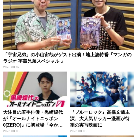
「宇宙兄弟」の小山宙哉がゲスト出演！地上波特番『マンガの
ラジオ 宇宙兄弟スペシャル 』
2026.08.09
大注目の若手俳優・黒崎煌代
『ブルーロック』高橋文哉主
が『オールナイトニッポン
演、大人気サッカー漫画が待
0(ZERO)』に初登場「今から
望の実写映画に
とてもワクワクしておりま
2026.08.08
2026.08.08