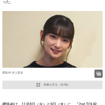
った。
櫻坂46 井上梨名
画像を見る（全2枚）
櫻坂46は、11月8日（火）と9日（水）に、『2nd TOUR