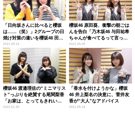
「日向坂さんに比べると櫻坂
櫻坂46 原田葵、衝撃の朝ごは
は……（笑）」2グループの日
んを告白「乃木坂46 与田祐希
焼け対策の違いを櫻坂46 田村
ちゃんが食べてるって言って
保乃＆尾関梨香が振り返る
て」 そのメニューに井上梨名
2021.08.15
2021.05.05
驚き
櫻坂46 渡邉理佐の“ミニマリス
「香水を付けようかな」櫻坂
ト”っぷりを絶賛する尾関梨香
46 井上梨名の決意に、菅井友
「お家は、とってもきれいで
香が“大人”なアドバイス
した」
2022.01.30
2021.05.16