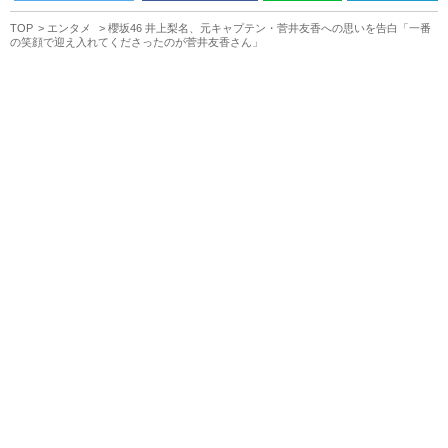
TOP
エンタメ
櫻坂46 井上梨名、元キャプテン・菅井友香への思いを告白「一番
の笑顔で迎え入れてくださったのが菅井友香さん」