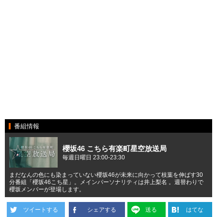
番組情報
櫻坂46 こちら有楽町星空放送局
毎週日曜日 23:00-23:30
まだなんの色にも染まっていない櫻坂46が未来に向かって枝葉を伸ばす30
分番組「櫻坂46こち星」。メインパーソナリティは井上梨名 。週替わりで
櫻坂メンバーが登場します。
ツイートする
シェアする
送る
はてな