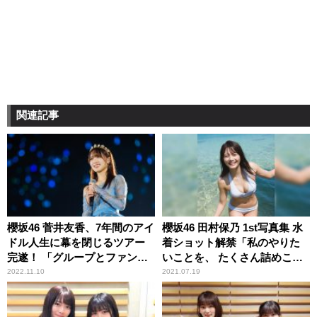
関連記事
櫻坂46 菅井友香、7年間のアイ
櫻坂46 田村保乃 1st写真集 水
ドル人生に幕を閉じるツアー
着ショット解禁「私のやりた
完遂！ 「グループとファンの
いことを、 たくさん詰めこん
架け橋に」涙の東京ドーム公
でもらいました」
2022.11.10
2021.07.19
演！