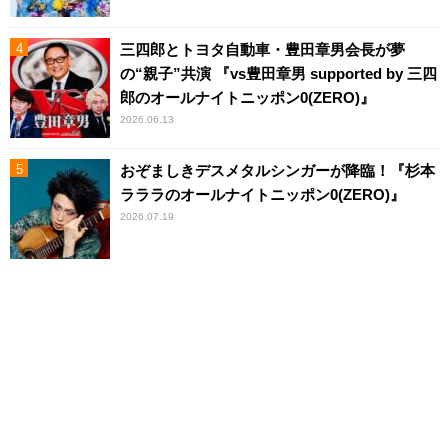
三四郎とトヨタ自動車・豊田章男会長が夢
の“親子”共演 『vs豊田章男 supported by 三四
郎のオールナイトニッポン0(ZERO)』
2026.06.13
おぞましきデスメタルシンガーが降臨！『杉本
ラララのオールナイトニッポン0(ZERO)』
2026.07.19