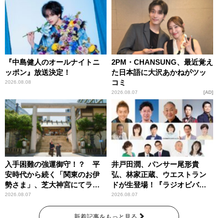
す！」
『中島健人のオールナイトニ
2PM・CHANSUNG、最近覚え
ッポン』放送決定！
た日本語に大沢あかねがツッ
コミ
2026.08.08
2026.08.07
AD
入手困難の強運御守！？ 平
井戸田潤、パンサー尾形貴
安時代から続く「関東のお伊
弘、林家正蔵、ウエストラン
勢さま」、芝大神宮にてラン
ドが生登場！『ラジオビバリ
パンプスが合格祈願！
ー昼ズ』
2026.08.07
2026.08.07
新着記事をもっと見る