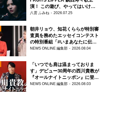
演！ この遊び、やってはいけま
せん。
八雲 ふみね
2026.07.25
朝井リョウ、知花くららが特別審
査員を務めたエッセイコンテスト
の特別番組「#いまあなたに伝え
N
たいこと」
NEWS ONLINE 編集部
2026.08.04
AD
「いつでも肩は温まっておりま
す」デビュー30周年の西川貴教が
『オールナイトニッポン』に登
場！
NEWS ONLINE 編集部
2026.08.03
2