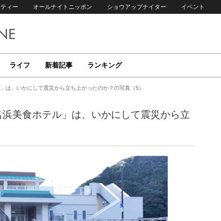
リティー
オールナイトニッポン
ショウアップナイター
イベント
ライフ
新着記事
ランキング
ル」は、いかにして震災から立ち上がったのか？の写真（5）
名浜美食ホテル」は、いかにして震災から立