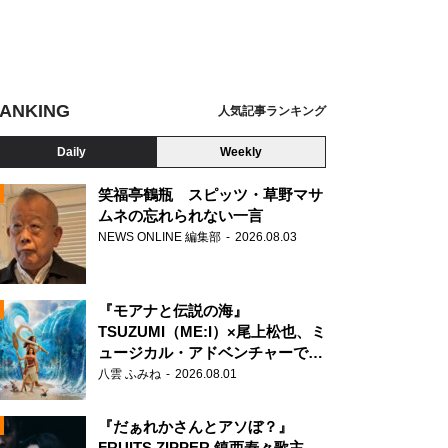
ANKING
人気記事ランキング
Daily
Weekly
笑福亭鶴瓶 スピッツ・草野マサ
ムネの忘れられない一言
アクアマリンパーク
NEWS ONLINE 編集部
2026.08.03
N
『モアナと伝説の海』
TSUZUMI（ME:I）×尾上松也、ミ
ュージカル・アドベンチャーで美
声を響かせる
八雲 ふみね
2026.08.01
『だぁれかさんとアソぼ？』
FRUITS ZIPPER 鎮西寿々歌主