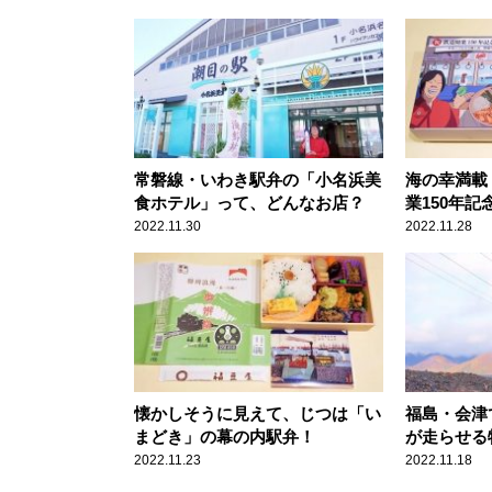
常磐線・いわき駅弁の「小名浜美
海の幸満載
食ホテル」って、どんなお店？
業150年
なったもの
2022.11.30
2022.11.28
懐かしそうに見えて、じつは「い
福島・会津
まどき」の幕の内駅弁！
が走らせる
るくるフル
2022.11.23
2022.11.18