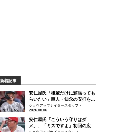
新着記事
安仁屋氏「後輩だけに頑張っても
らいたい」巨人・知念の安打を喜
ぶ
ショウアップナイタースタッフ
2026.08.06
安仁屋氏「こういう守りはダ
メ」、「ミスですよ」初回の広島
の守備に苦言