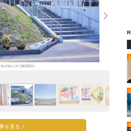
R
れぞれバスで約30分）
現在の
事を見る