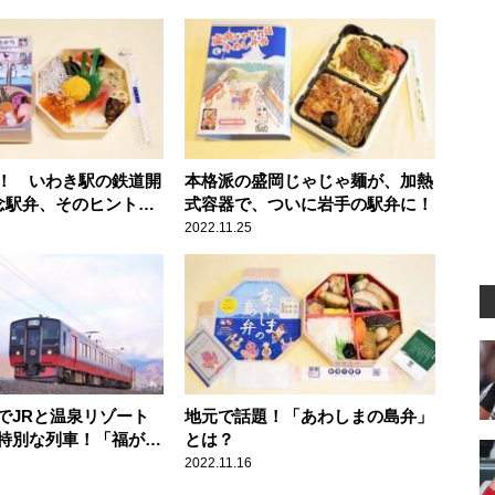
！ いわき駅の鉄道開
本格派の盛岡じゃじゃ麺が、加熱
記念駅弁、そのヒントと
式容器で、ついに岩手の駅弁に！
とは？
2022.11.25
でJRと温泉リゾート
地元で話題！「あわしまの島弁」
特別な列車！「福がく
とは？
ーティア」とは？
2022.11.16