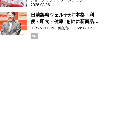
ショウアップナイタースタッフ
2026.08.06
日清製粉ウェルナが“本格・利
便・即食・健康”を軸に新商品を
展開 「マ・マー」「青の洞窟」
NEWS ONLINE 編集部
2026.08.06
ブランドを強化
AD