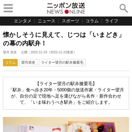
エンタメ
ニュース
スポーツ
コラム
ライフ
懐かしそうに見えて、じつは「いまどき」
の幕の内駅弁！
望月 崇史
公開：
2022-11-23
（
2022-11-23
更新）
コラム
望月崇史
ライター望月の駅弁膝栗毛
【ライター望月の駅弁膝栗毛】
「駅弁」食べ歩き20年・5000個の放送作家・ライター望月
が、自分の足で現地へ足を運びながら名作・新作合わせ
て、「いま味わうべき駅弁」をご紹介します。