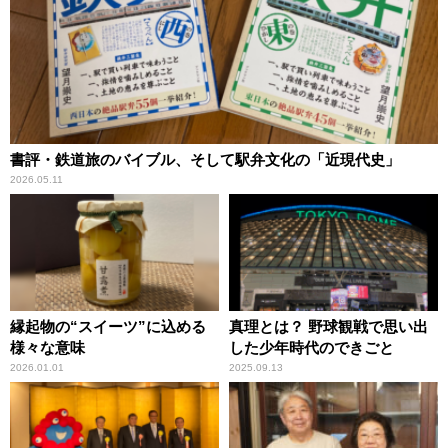
書評・鉄道旅のバイブル、そして駅弁文化の「近現代史」
2026.05.11
縁起物の“スイーツ”に込める
真理とは？ 野球観戦で思い出
様々な意味
した少年時代のできごと
2026.01.01
2025.09.13