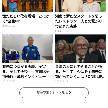
慌ただしい取材現場 とにか
湘南で新たなスタートを切っ
く“全集中”
たレストラン 人との繋がり
で起きた奇跡
2025.01.10
2024.07.11
将来につながる実験、宇宙
普通の人にもできることがあ
食、そして今後――古川聡宇
る。そして、今は必ず未来に
宙飛行士単独インタビュー
繋がっていく……『ONE LIFE
奇跡が繋いだ6000の命』
2024.07.05
2024.06.21
新着記事をもっと見る