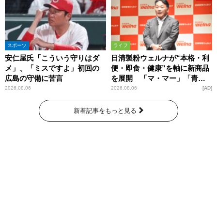
スポーツ
ライフ
安仁屋氏「こういう守りはダ
日清製粉ウェルナが“本格・利
メ」、「ミスですよ」初回の
便・即食・健康”を軸に新商品
広島の守備に苦言
を展開 「マ・マー」「青の
洞窟」ブランドを強化
2026.08.06
2026.08.06
AD
新着記事をもっと見る