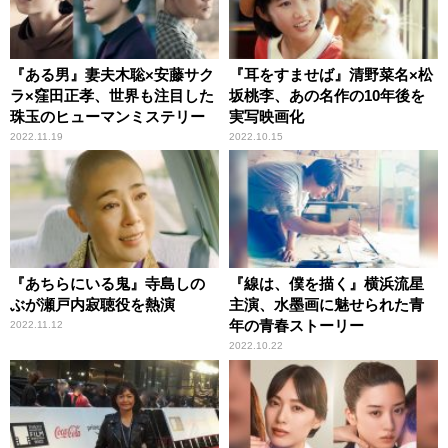
『ある男』妻夫木聡×安藤サク
『耳をすませば』清野菜名×松
ラ×窪田正孝、世界も注目した
坂桃李、あの名作の10年後を
珠玉のヒューマンミステリー
実写映画化
2022.11.19
2022.10.15
『あちらにいる鬼』寺島しの
『線は、僕を描く』横浜流星
ぶが瀬戸内寂聴役を熱演
主演、水墨画に魅せられた青
年の青春ストーリー
2022.11.12
2022.10.22