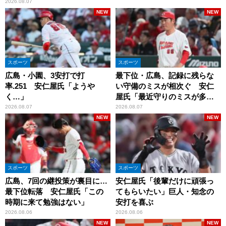
2026.08.07
NEW
NEW
スポーツ
スポーツ
広島・小園、3安打で打
最下位・広島、記録に残らな
率.251 安仁屋氏「ようや
い守備のミスが相次ぐ 安仁
く…」
屋氏「最近守りのミスが多
い」
2026.08.07
2026.08.07
NEW
NEW
スポーツ
スポーツ
広島、7回の継投策が裏目に…
安仁屋氏「後輩だけに頑張っ
最下位転落 安仁屋氏「この
てもらいたい」巨人・知念の
時期に来て勉強はない」
安打を喜ぶ
2026.08.06
2026.08.06
NEW
NEW