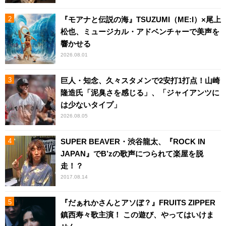
『モアナと伝説の海』TSUZUMI（ME:I）×尾上
松也、ミュージカル・アドベンチャーで美声を
響かせる
2026.08.01
巨人・知念、久々スタメンで2安打1打点！山崎
隆造氏「泥臭さを感じる」、「ジャイアンツに
は少ないタイプ」
2026.08.05
SUPER BEAVER・渋谷龍太、『ROCK IN
JAPAN』でB’zの歌声につられて楽屋を脱
走！？
2017.08.14
『だぁれかさんとアソぼ？』FRUITS ZIPPER
鎮西寿々歌主演！ この遊び、やってはいけま