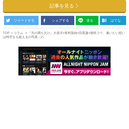
記事を見る
ツイートする
シェアする
送る
はてな
TOP
コラム
『月の満ち欠け』大泉洋×有村架純×目黒蓮×柴咲コウ、逢いたい想い
は時空をも超えるの写真（2）