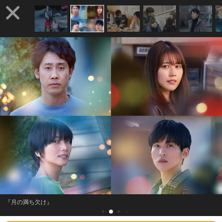
『月の満ち欠け』