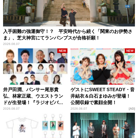
入手困難の強運御守！？ 平安時代から続く「関東のお伊勢さ
ま」、芝大神宮にてランパンプスが合格祈願！
2026.08.07
NEW
NEW
井戸田潤、パンサー尾形貴
ゲストにSWEET STEADY・音
弘、林家正蔵、ウエストラン
井結衣＆白石まゆみが登場！
ドが生登場！『ラジオビバリ
公開収録で素顔全開！
ー昼ズ』
2026.08.07
2026.08.07
AD