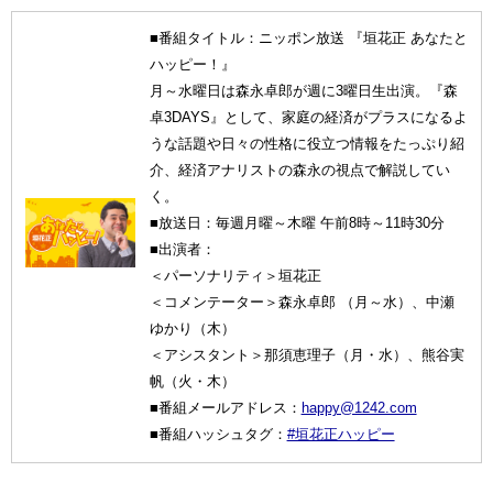
■番組タイトル：ニッポン放送 『垣花正 あなたと
ハッピー！』
月～水曜日は森永卓郎が週に3曜日生出演。『森
卓3DAYS』として、家庭の経済がプラスになるよ
うな話題や日々の性格に役立つ情報をたっぷり紹
介、経済アナリストの森永の視点で解説してい
く。
■放送日：毎週月曜～木曜 午前8時～11時30分
■出演者：
＜パーソナリティ＞垣花正
＜コメンテーター＞森永卓郎 （月～水）、中瀬
ゆかり（木）
＜アシスタント＞那須恵理子（月・水）、熊谷実
帆（火・木）
■番組メールアドレス：
happy@1242.com
■番組ハッシュタグ：
#垣花正ハッピー