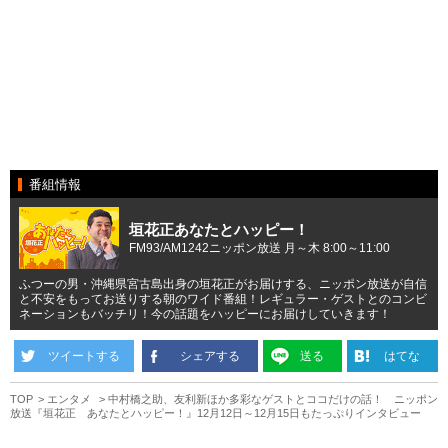
番組情報
垣花正あなたとハッピー！
FM93/AM1242ニッポン放送 月～木 8:00～11:00
ふつーの男・沖縄県宮古島出身の垣花正がお届けする、ニッポン放送が自信
と不安をもってお送りする朝のワイド番組！レギュラー・ゲストとのコンビ
ネーションもバッチリ！今の話題をハッピーにお届けしていきます！
ツイートする
シェアする
送る
はてな
TOP
エンタメ
中村橋之助、友利新ほか多彩なゲストとココだけの話！ ニッポン
放送『垣花正 あなたとハッピー！』12月12日～12月15日もたっぷりインタビュー