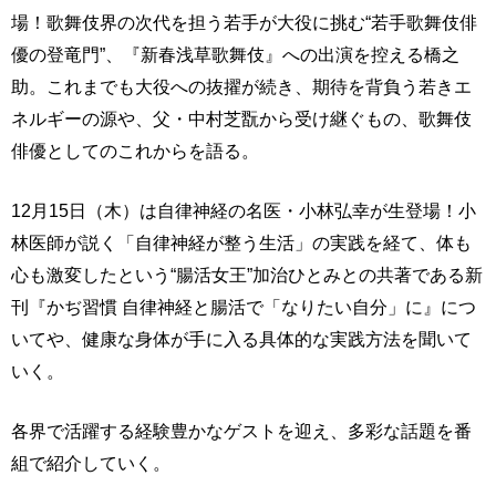
場！歌舞伎界の次代を担う若手が大役に挑む“若手歌舞伎俳
優の登竜門”、『新春浅草歌舞伎』への出演を控える橋之
助。これまでも大役への抜擢が続き、期待を背負う若きエ
ネルギーの源や、父・中村芝翫から受け継ぐもの、歌舞伎
俳優としてのこれからを語る。
12月15日（木）は自律神経の名医・小林弘幸が生登場！小
林医師が説く「自律神経が整う生活」の実践を経て、体も
心も激変したという“腸活女王”加治ひとみとの共著である新
刊『かぢ習慣 自律神経と腸活で「なりたい自分」に』につ
いてや、健康な身体が手に入る具体的な実践方法を聞いて
いく。
各界で活躍する経験豊かなゲストを迎え、多彩な話題を番
組で紹介していく。