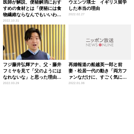
医師が解説、便秘解消におす
ウエンツ瑛士 イギリス留学
すめの食材とは「便秘には食
した本当の理由
物繊維ならなんでもいいわけ
2022.02.27
ではない」
2022.10.31
フジ藤井弘輝アナ、父・藤井
再婚報道の船越英一郎と前
フミヤを見て「父のようには
妻・松居一代の動き「両方フ
なれないな」と思った理由を
ァンなだけに、すごく気にな
告白
っているのですが」と辛坊治
2022.03.29
2022.01.06
郎