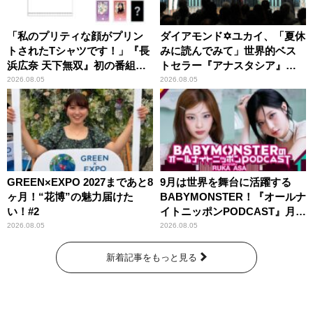
「私のプリティな顔がプリン
ダイアモンド✡ユカイ、「夏休
トされたTシャツです！」『長
みに読んでみて」世界的ベス
浜広奈 天下無双』初の番組グ
トセラー『アナスタシア』を
ッズ発売
紹介
2026.08.05
2026.08.05
GREEN×EXPO 2027まであと8
9月は世界を舞台に活躍する
ヶ月！“花博”の魅力届けた
BABYMONSTER！『オールナ
い！#2
イトニッポンPODCAST』月替
わりパーソナリティ
2026.08.05
2026.08.05
新着記事をもっと見る