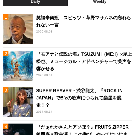
Daily
Weekly
笑福亭鶴瓶 スピッツ・草野マサムネの忘れら
れない一言
2026.08.03
『モアナと伝説の海』TSUZUMI（ME:I）×尾上
松也、ミュージカル・アドベンチャーで美声を
響かせる
2026.08.01
SUPER BEAVER・渋谷龍太、『ROCK IN
JAPAN』でB’zの歌声につられて楽屋を脱
走！？
2017.08.14
『だぁれかさんとアソぼ？』FRUITS ZIPPER
鎮西寿々歌主演！ この遊び、やってはいけま