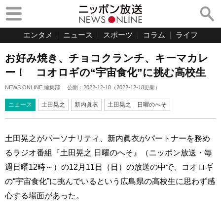
エンタメ
ニュース
スポーツ
コラム
ライフ
お好み焼き、チョコクランチ、キーマカレ
ー！ コオロギの“宇宙食化”に挑む高校生
NEWS ONLINE 編集部
公開：
2022-12-18
（
2022-12-18
更新）
ニュース
土田晃之
新内眞衣
土田晃之 日曜のへそ
土田晃之がパーソナリティ、新内眞衣がパートナーを務め
るラジオ番組『土田晃之 日曜のへそ』（ニッポン放送・毎
週日曜12時～）の12月11日（日）の放送の中で、コオロギ
の“宇宙食化”に挑んでいるという広島県の高校生に思わず感
心する場面があった。