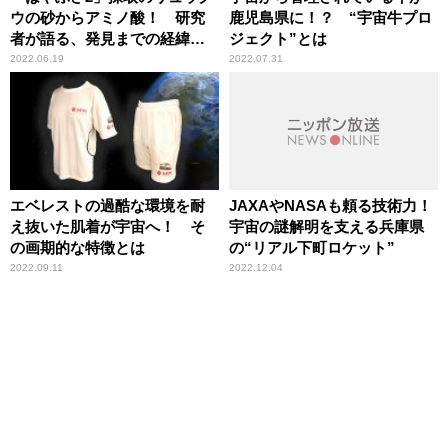
ウの砂からアミノ酸！ 研究
鹿児島県に！？ “宇宙牛プロ
者が語る、発見までの経緯と
ジェクト”とは
その重要性
2022.06.19
2022.07.31
エベレストの過酷な環境を耐
JAXAやNASAも頼る技術力！
え抜いた肌着が宇宙へ！ そ
宇宙の謎解明を支える兵庫県
の画期的な特徴とは
の“リアル下町ロケット”
2022.09.11
2022.12.04