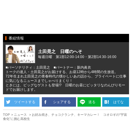
番組情報
土田晃之 日曜のへそ
毎週日曜 第1部12:00-14:00・第2部14:30-16:00
■パーソナリティ：土田晃之 ■パートナー：新内眞衣
トークの達人・土田晃之がお届けする、お昼12時から4時間の生放送。
72年生まれ土田晃之の青春時代の懐かしいあの話から、プライベートに仕事
に気になるニュースまでしゃべりまくり！
ときには、ビッグなゲストも登場!? 日曜のお昼にピッタリなのんびりモー
ドでお届けします。
ツイートする
シェアする
送る
はてな
TOP
ニュース
お好み焼き、チョコクランチ、キーマカレー！ コオロギの“宇宙
食化”に挑む高校生