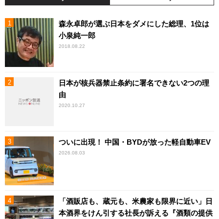
森永卓郎が選ぶ日本をダメにした総理、1位は
小泉純一郎
2018.08.22
日本が核兵器禁止条約に署名できない2つの理
由
2020.10.27
ついに出現！ 中国・BYDが放った軽自動車EV
2026.08.03
「酒販店も、蔵元も、米農家も限界に近い」日
本酒界をけん引する社長が訴える『酒類の提供