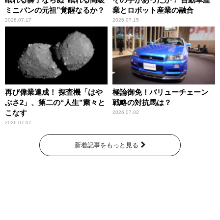
ミニバンの元祖”覚醒なるか？
業とロボット産業の融合
2026.07.17
2026.07.15
再び偉業達成！ 探査機「はや
極論御免！バリューチェーン
ぶさ2」、第二の“人生”粛々と
戦略の対抗馬は？
こなす
2026.07.02
2026.07.07
新着記事をもっと見る