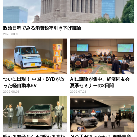
政治日程でみる消費税率引き下げ議論
2026.08.06
ついに出現！ 中国・BYDが放
AIに議論が集中、経済同友会
った軽自動車EV
夏季セミナーの2日間
2026.08.03
2026.07.23
眠れる獅子ならぬ“眠れる高級
その手があったか！ 自動車産