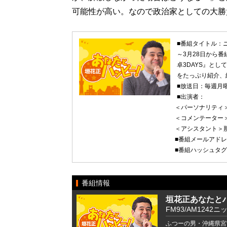
可能性が高い。なので政治家としての大勝
■番組タイトル：
～3月28日から
卓3DAYS』と
をたっぷり紹介、
■放送日：毎週月曜
■出演者：
＜パーソナリティ
＜コメンテーター
＜アシスタント＞
■番組メールアド
■番組ハッシュタ
番組情報
垣花正あなたと
FM93/AM1242ニ
ふつーの男・沖縄県宮