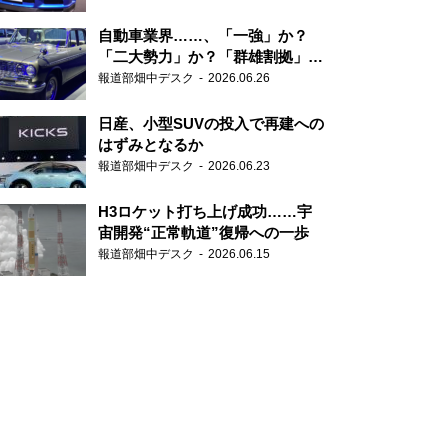
自動車業界……、「一強」か？
「二大勢力」か？「群雄割拠」
か？
報道部畑中デスク
2026.06.26
日産、小型SUVの投入で再建への
はずみとなるか
報道部畑中デスク
2026.06.23
H3ロケット打ち上げ成功……宇
宙開発“正常軌道”復帰への一歩
報道部畑中デスク
2026.06.15