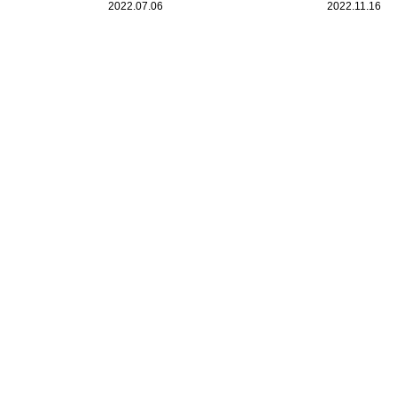
い」芥川賞候補・鈴木涼美が経験
されない」
2022.07.06
2022.11.16
から考える「AV新法」