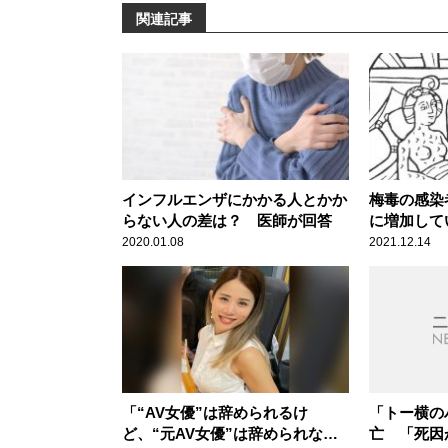
関連記事
インフルエンザにかかる人とかか
梅毒の感染
らない人の差は？ 医師が回答
に増加して
坊治郎が警
2020.01.08
2021.12.14
「“AV女優”は辞められるけ
「トー横の
ど、“元AV女優”は辞められな
亡 「死因