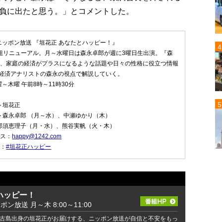
負に出たと思う。」とコメントした。
ニッポン放送 『垣花正 あなたとハッピー！』
番組リニューアル。月～水曜日は森永卓郎が週に3曜日生出演。『森
して、家庭の経済がプラスになるような話題や日々の性格に役立つ情報
経済アナリストの森永の視点で解説していく。
～木曜 午前8時～11時30分
＞垣花正
＞森永卓郎 （月～水）、中瀬ゆかり（木）
那須恵理子（月・水）、熊谷実帆（火・木）
レス：
happy@1242.com
グ：
#垣花正ハッピー
ハッピー！
ッポン放送 月～木 8:00～11:00
古島出身の垣花正がお届けする、ニッポン放送が自信と不安をもっ