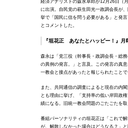
経済アナリストの森永卓郎が12月26日
に出演。自民党の萩生田光一政調会長が
挙で「国民に信を問う必要がある」と発
とコメントした。
『垣花正 あなたとハッピー！』月曜
森永は「党三役（幹事長・政調会長・総務
の異例の発言。」と言及。この発言の真意
一教会と接点があったと報じられたことで
また、共同通信の調査によると現在の内閣支
とも理由に挙げ、「支持率の低い岸田政権
績になる。旧統一教会問題のごたごたを取
番組パーソナリティの垣花正は「これで解
が、解散しなかった場合はどうなる？」と