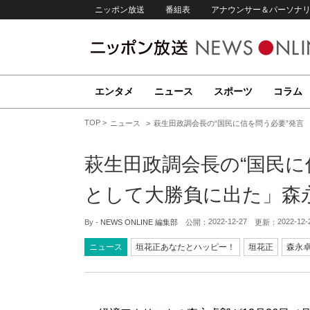
ニッポン放送
番組表
アナウンサー＆パーソナ
エンタメ
ニュース
スポーツ
コラム
TOP
ニュース
萩生田政調会長の“国民に信を問う必要”発言
萩生田政調会長の“国民に
として大勝負に出た」森
2022-12-27
2022-12-
By -
NEWS ONLINE 編集部
公開：
更新：
ニュース
垣花正あなたとハッピー！
垣花正
森永