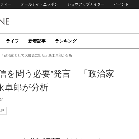
リティー
オールナイトニッポン
ショウアップナイター
イベント
ライフ
新着記事
ランキング
 「政治家として大勝負に出た」森永卓郎が分析
信を問う必要”発言 「政治家
永卓郎が分析
27
卓郎