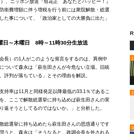
（月）、ニッポン放送『垣花正 あなたとハッピー！』
、防衛費増額に伴う増税を行う前には衆院解散・総選
言した事について、「政治家としての大勝負に出た」
R
日～木曜日 8時～11時30分生放送
会長）の1人がこのような発言をするのは、異例中
について森永は「萩生田さんが今危ない立場。旧統
、評判が落ちている」とその理由を解説。
持率は11月と同様発足以降最低の33.1％であるこ
を、ここで解散総選挙に持ち込めば萩生田さんの実
り返そうとしてるのではないか。」と分析した。
散総選挙に持ち込めたら萩生田さんの思惑通りです
問うと、森永は「そうなると、政調会長を外される