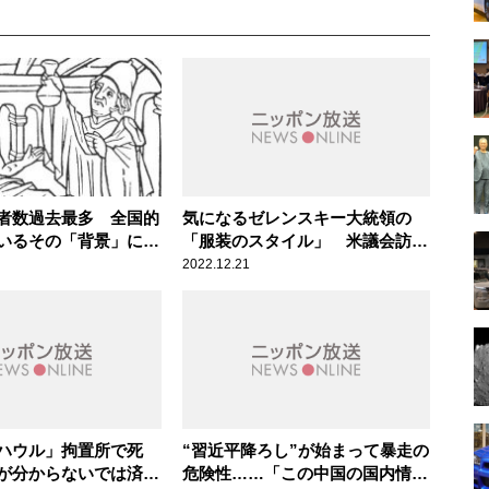
者数過去最多 全国的
気になるゼレンスキー大統領の
いるその「背景」に辛
「服装のスタイル」 米議会訪問
鐘
が実現の場合
2022.12.21
ハウル」拘置所で死
“習近平降ろし”が始まって暴走の
が分からないでは済ま
危険性……「この中国の国内情勢