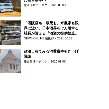
報道部畑中デスク
2026.08.03
「酒販店も、蔵元も、米農家も限
界に近い」日本酒界をけん引する
社長が訴える『酒類の提供禁止』
N
策の大打撃
NEWS ONLINE 編集部
2021.06.08
政治日程でみる消費税率引き下げ
議論
報道部畑中デスク
2026.08.06
N