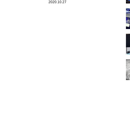
辛坊治郎が指摘
の分析はすごく面白い」辛坊治郎
2020.10.27
が言及