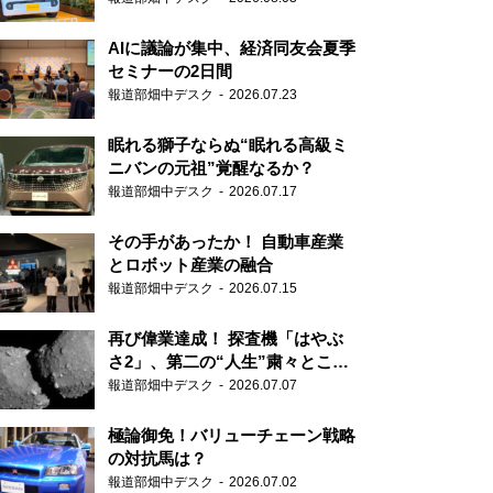
AIに議論が集中、経済同友会夏季
セミナーの2日間
報道部畑中デスク
2026.07.23
眠れる獅子ならぬ“眠れる高級ミ
ニバンの元祖”覚醒なるか？
報道部畑中デスク
2026.07.17
その手があったか！ 自動車産業
とロボット産業の融合
報道部畑中デスク
2026.07.15
再び偉業達成！ 探査機「はやぶ
さ2」、第二の“人生”粛々とこな
す
報道部畑中デスク
2026.07.07
極論御免！バリューチェーン戦略
の対抗馬は？
報道部畑中デスク
2026.07.02