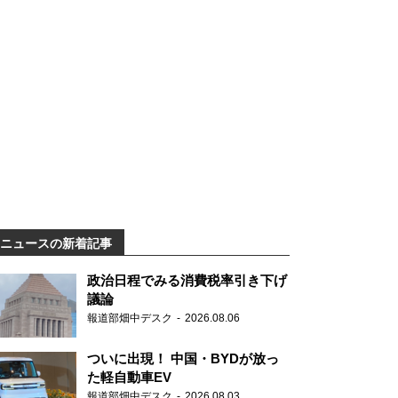
ニュースの新着記事
政治日程でみる消費税率引き下げ
議論
報道部畑中デスク
2026.08.06
ついに出現！ 中国・BYDが放っ
た軽自動車EV
報道部畑中デスク
2026.08.03