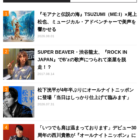
『モアナと伝説の海』TSUZUMI（ME:I）×尾上
松也、ミュージカル・アドベンチャーで美声を
響かせる
2026.08.01
SUPER BEAVER・渋谷龍太、『ROCK IN
JAPAN』でB’zの歌声につられて楽屋を脱
走！？
2017.08.14
松下洸平が4年半ぶりにオールナイトニッポン
に登場「当日はしっかり仕上げて臨みます」
2026.07.31
「いつでも肩は温まっております」デビュー30
周年の西川貴教が『オールナイトニッポン』に