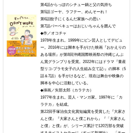
第4話からっぽのシチュー鍋と父の気持ち
第5話ゴーヤ、ラフテー、めんそーれ！
第6話餃子にくるんだ家族への思い
第7話バーベキューはおじいちゃんを囲んで
◆作／オコチャ
1978年生まれ。1999年にピン芸人としてデビュ
ー。2016年には脚本を手がけた映画『おかえりの
ある場所』が第8回沖縄国際映画祭の沖縄じんぶ
ん賞グランプリを受賞。2022年にはドラマ『量産
型リコ-プラモ女子の人生組み立て記-』の脚本（5
話＆7話）を手がけるなど、現在は舞台や映像の
脚本を中心に活動している。
◆挿画／矢部太郎（カラテカ）
1977年生まれ。芸人・マンガ家。1997年に「カ
ラテカ」を結成。
第22回手塚治虫文化賞短編賞を受賞した『大家さ
んと僕』『大家さんと僕これから』『「大家さん
と僕」と僕』が、シリーズ累計で120万部を突破
する大ベストセラーに（すべて新潮社）。「モー