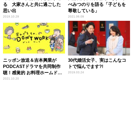
る 大家さんと共に過ごした
べみつのりを語る「子どもを
思い出
尊敬している」
2019.10.29
2021.06.09
ニッポン放送＆吉本興業が
30代婚活女子、実はこんなコ
PODCASTドラマを共同制作
トで悩んでます?!
聴！感覚的 お料理ホームドラ
2019.03.24
マ『⾷わざるもの、DON’T
2021.10.20
WORK』