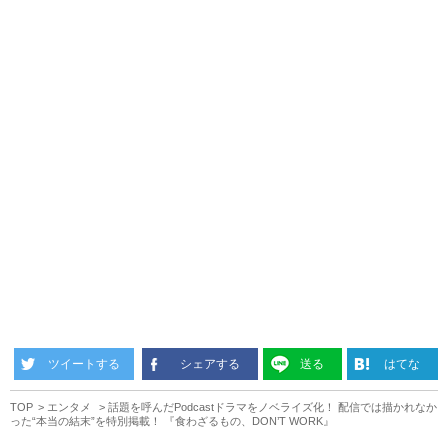
ツイートする
シェアする
送る
はてな
TOP
エンタメ
話題を呼んだPodcastドラマをノベライズ化！ 配信では描かれなか
った“本当の結末”を特別掲載！ 『食わざるもの、DON’T WORK』