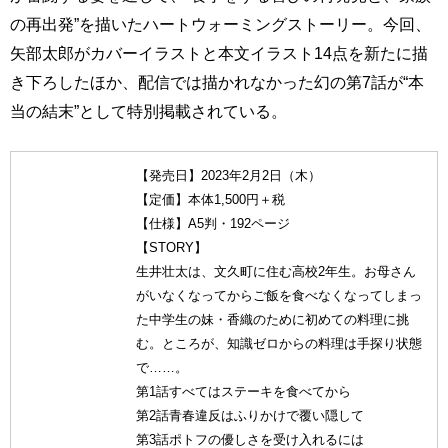
の再出発”を描いたハートウォーミングストーリー。今回、
矢部太郎がカバーイラストと本文イラスト14点を新たに描
き下ろしたほか、配信では描かれなかった幻の第7話が“本
当の結末”として特別掲載されている。
【発売日】2023年2月2日（木）
【定価】本体1,500円＋税
【仕様】A5判・192ページ
【STORY】
生井壮太は、文久町に住む高校2年生。お母さん
がいなくなってからご飯を食べなくなってしまっ
た中学生の妹・香織のために初めての料理に挑
む。ところが、知識ゼロからの料理は手探り状態
で……。
第1話すべてはステーキを食べてから
第2話青春違反はふりかけで覆い隠して
第3話ポトフの優しさを受け入れるには