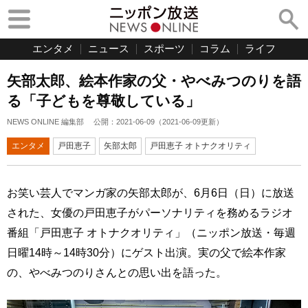
エンタメ
ニュース
スポーツ
コラム
ライフ
矢部太郎、絵本作家の父・やべみつのりを語
る「子どもを尊敬している」
NEWS ONLINE 編集部
公開：
2021-06-09
（
2021-06-09
更新）
エンタメ
戸田恵子
矢部太郎
戸田恵子 オトナクオリティ
お笑い芸人でマンガ家の矢部太郎が、6月6日（日）に放送
された、女優の戸田恵子がパーソナリティを務めるラジオ
番組「戸田恵子 オトナクオリティ」（ニッポン放送・毎週
日曜14時～14時30分）にゲスト出演。実の父で絵本作家
の、やべみつのりさんとの思い出を語った。