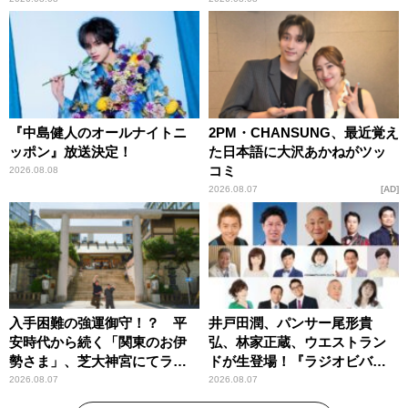
す！」
『中島健人のオールナイトニ
2PM・CHANSUNG、最近覚え
ッポン』放送決定！
た日本語に大沢あかねがツッ
コミ
2026.08.08
2026.08.07
AD
入手困難の強運御守！？ 平
井戸田潤、パンサー尾形貴
安時代から続く「関東のお伊
弘、林家正蔵、ウエストラン
勢さま」、芝大神宮にてラン
ドが生登場！『ラジオビバリ
パンプスが合格祈願！
ー昼ズ』
2026.08.07
2026.08.07