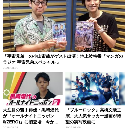
「宇宙兄弟」の小山宙哉がゲスト出演！地上波特番『マンガの
ラジオ 宇宙兄弟スペシャル 』
2026.08.09
大注目の若手俳優・黒崎煌代
『ブルーロック』高橋文哉主
が『オールナイトニッポン
演、大人気サッカー漫画が待
0(ZERO)』に初登場「今から
望の実写映画に
とてもワクワクしておりま
2026.08.08
2026.08.08