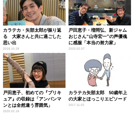
カラテカ・矢部太郎が振り返
戸田恵子・増岡弘、新ジャム
る 大家さんと共に過ごした
おじさん“山寺宏一”の声優魂
思い出
に感服「本当の努力家」
2019.10.29
2020.02.07
戸田恵子、初めての『プリキ
カラテカ矢部太郎 50歳年上
ュア』の収録は「アンパンマ
の大家とほっこりエピソード
ンとは全然違う雰囲気」
2017.11.02
2020.02.19