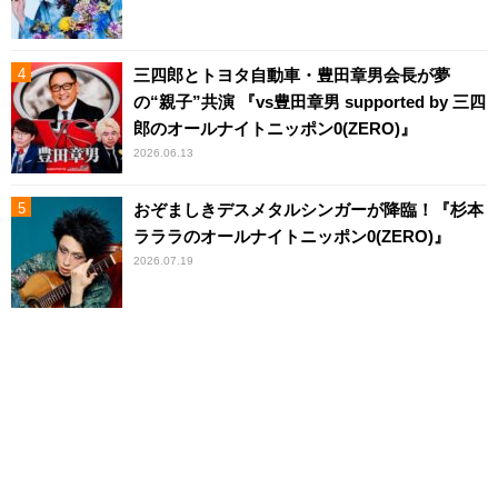
三四郎とトヨタ自動車・豊田章男会長が夢
の“親子”共演 『vs豊田章男 supported by 三四
郎のオールナイトニッポン0(ZERO)』
2026.06.13
おぞましきデスメタルシンガーが降臨！『杉本
ラララのオールナイトニッポン0(ZERO)』
2026.07.19