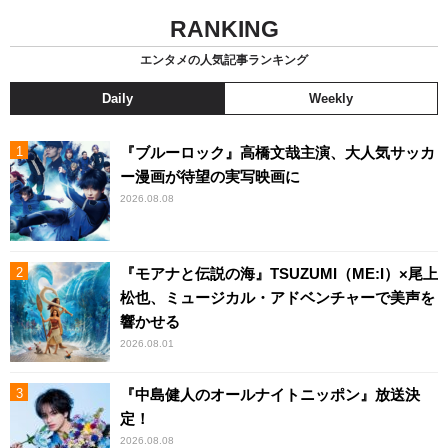
RANKING
エンタメの人気記事ランキング
Daily
Weekly
『ブルーロック』高橋文哉主演、大人気サッカ
ー漫画が待望の実写映画に
2026.08.08
『モアナと伝説の海』TSUZUMI（ME:I）×尾上
松也、ミュージカル・アドベンチャーで美声を
響かせる
2026.08.01
『中島健人のオールナイトニッポン』放送決
定！
2026.08.08