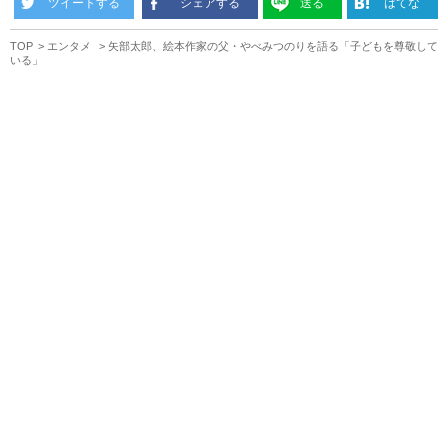
ツイートする
シェアする
送る
はてな
TOP
エンタメ
矢部太郎、絵本作家の父・やべみつのりを語る「子どもを尊敬して
いる」