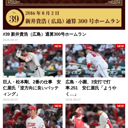
#39 新井貴浩（広島）通算300号ホームラン
2026.08.07
NEW
NEW
巨人・松本剛、2番の仕事 安
広島・小園、3安打で打
仁屋氏「逆方向に良いバッテ
率.251 安仁屋氏「ようや
ィング」
く…」
2026.08.07
2026.08.07
NEW
NEW