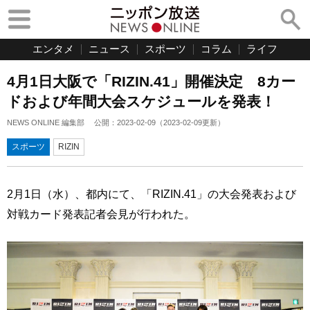
エンタメ
ニュース
スポーツ
コラム
ライフ
4月1日大阪で「RIZIN.41」開催決定 8カー
ドおよび年間大会スケジュールを発表！
NEWS ONLINE 編集部
公開：
2023-02-09
（
2023-02-09
更新）
スポーツ
RIZIN
2月1日（水）、都内にて、「RIZIN.41」の大会発表および
対戦カード発表記者会見が行われた。