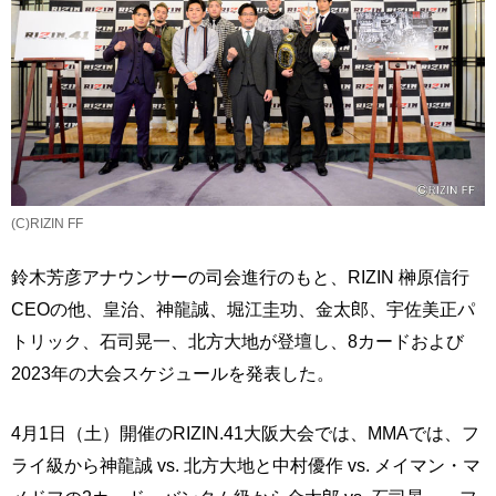
(C)RIZIN FF
鈴木芳彦アナウンサーの司会進行のもと、RIZIN 榊󠄀原信行
CEOの他、皇治、神龍誠、堀江圭功、金太郎、宇佐美正パ
トリック、石司晃一、北方大地が登壇し、8カードおよび
2023年の大会スケジュールを発表した。
4月1日（土）開催のRIZIN.41大阪大会では、MMAでは、フ
ライ級から神龍誠 vs. 北方大地と中村優作 vs. メイマン・マ