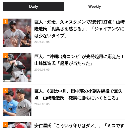
Daily
Weekly
巨人・知念、久々スタメンで2安打1打点！山崎
隆造氏「泥臭さを感じる」、「ジャイアンツに
は少ないタイプ」
2026.08.05
巨人、“沖縄出身コンビ”が先発起用に応えた！
山崎隆造氏「起用が当たった」
2026.08.05
巨人、8回は中川、田中瑛の小刻み継投で無失
点 山崎隆造氏「確実に勝ちにいくところ」
2026.08.05
安仁屋氏「こういう守りはダメ」、「ミスです