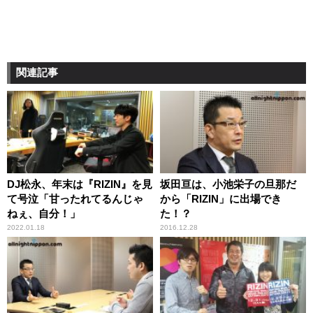
関連記事
DJ松永、年末は『RIZIN』を見
坂田亘は、小池栄子の旦那だ
て号泣「甘ったれてるんじゃ
から「RIZIN」に出場でき
ねぇ、自分！」
た！？
2022.01.18
2016.12.28