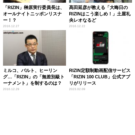
「RIZIN」榊原実行委員長は、
髙田延彦が教える「大晦日の
オールナイトニッポンリスナ
RIZINはこう楽しめ！」土屋礼
ー！？
央レオなるど
2016.12.27
2016.12.22
ミルコ、バルト、ヒーリン
RIZIN定額制動画配信サービス
グ…「RIZIN」の「無差別級ト
「RIZIN 100 CLUB」公式アプ
ーナメント」を制するのは？
リがリリース
2016.12.29
2023.02.09