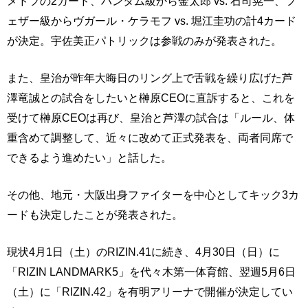
メドフの2カード、バンタム級から金太郎 vs. 石司晃一、フ
ェザー級からヴガール・ケラモフ vs. 堀江圭功の計4カード
が決定。宇佐美正パトリックは参戦のみが発表された。
また、皇治が昨年大晦日のリング上で舌戦を繰り広げた芦
澤竜誠との試合をしたいと榊原CEOに直訴すると、これを
受けて榊原CEOは再び、皇治と芦澤の試合は「ルール、体
重含めて調整して、近々に改めて正式発表を、両者同席で
できるよう進めたい」と話した。
その他、地元・大阪出身ファイターを中心としてキック3カ
ードも決定したことが発表された。
現状4月1日（土）のRIZIN.41に続き、4月30日（日）に
「RIZIN LANDMARK5」を代々木第一体育館、翌週5月6日
（土）に「RIZIN.42」を有明アリーナで開催が決定してい