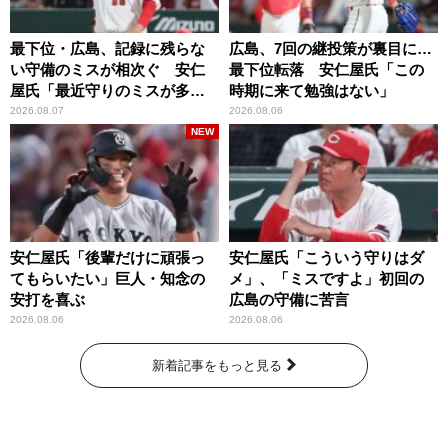
最下位・広島、記録に残らな
広島、7回の継投策が裏目に…
い守備のミスが相次ぐ 安仁
最下位転落 安仁屋氏「この
屋氏「最近守りのミスが多
時期に来て勉強はない」
い」
2026.08.07
2026.08.06
NEW
安仁屋氏「後輩だけに頑張っ
安仁屋氏「こういう守りはダ
てもらいたい」巨人・知念の
メ」、「ミスですよ」初回の
安打を喜ぶ
広島の守備に苦言
2026.08.06
2026.08.06
新着記事をもっと見る