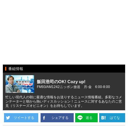
番組情報
飯田浩司のOK! Cozy up!
FM93/AM1242ニッポン放送 月-金 6:00-8:00
忙しい現代人の朝に最適な情報をお送りするニュース情報番組。多彩なコメ
ンテーターと朝から熱いディスカッション！ニュースに対するあなたのご意
見（リスナーズオピニオン）をお待ちしています。
ツイートする
シェアする
送る
はてな