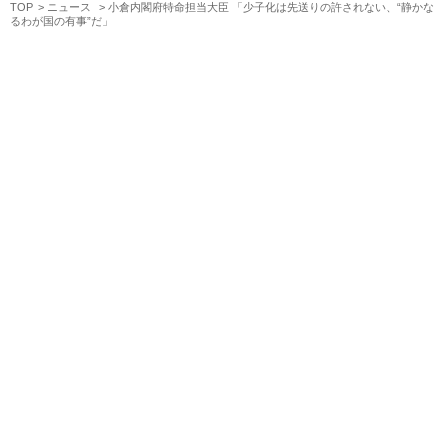
TOP
ニュース
小倉内閣府特命担当大臣 「少子化は先送りの許されない、“静かな
るわが国の有事”だ」