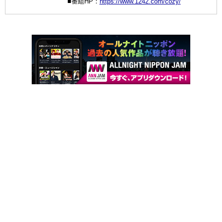
■番組HP：
https://www.1242.com/cozy/