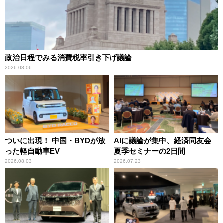
政治日程でみる消費税率引き下げ議論
2026.08.06
ついに出現！ 中国・BYDが放
AIに議論が集中、経済同友会
った軽自動車EV
夏季セミナーの2日間
2026.08.03
2026.07.23