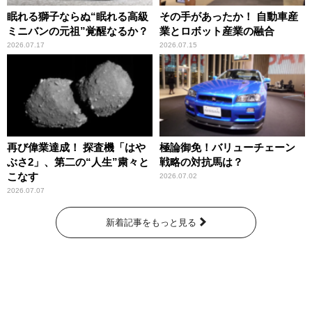
眠れる獅子ならぬ“眠れる高級
その手があったか！ 自動車産
ミニバンの元祖”覚醒なるか？
業とロボット産業の融合
2026.07.17
2026.07.15
再び偉業達成！ 探査機「はや
極論御免！バリューチェーン
ぶさ2」、第二の“人生”粛々と
戦略の対抗馬は？
こなす
2026.07.02
2026.07.07
新着記事をもっと見る